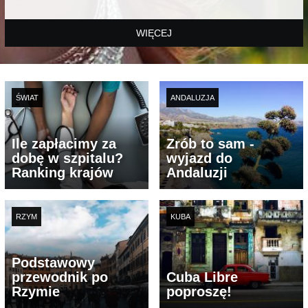
WIĘCEJ
ŚWIAT
ANDALUZJA
Ile zapłacimy za
Zrób to sam -
dobę w szpitalu?
wyjazd do
Ranking krajów
Andaluzji
RZYM
KUBA
Podstawowy
przewodnik po
Cuba Libre
Rzymie
poproszę!