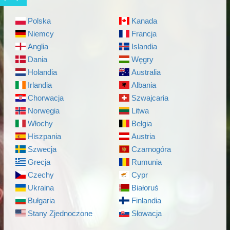
Polska
Kanada
Niemcy
Francja
Anglia
Islandia
Dania
Węgry
Holandia
Australia
Irlandia
Albania
Chorwacja
Szwajcaria
Norwegia
Litwa
Włochy
Belgia
Hiszpania
Austria
Szwecja
Czarnogóra
Grecja
Rumunia
Czechy
Cypr
Ukraina
Białoruś
Bułgaria
Finlandia
Stany Zjednoczone
Słowacja