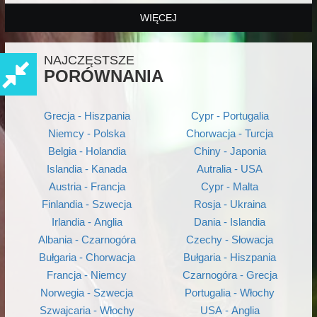
WIĘCEJ
NAJCZĘSTSZE
PORÓWNANIA
Grecja - Hiszpania
Cypr - Portugalia
Niemcy - Polska
Chorwacja - Turcja
Belgia - Holandia
Chiny - Japonia
Islandia - Kanada
Autralia - USA
Austria - Francja
Cypr - Malta
Finlandia - Szwecja
Rosja - Ukraina
Irlandia - Anglia
Dania - Islandia
Albania - Czarnogóra
Czechy - Słowacja
Bułgaria - Chorwacja
Bułgaria - Hiszpania
Francja - Niemcy
Czarnogóra - Grecja
Norwegia - Szwecja
Portugalia - Włochy
Szwajcaria - Włochy
USA - Anglia