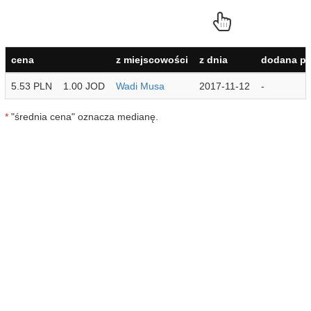
cena
z miejscowości
z dnia
dodana pr
5.53 PLN
1.00 JOD
Wadi Musa
2017-11-12
-
*
"średnia cena" oznacza medianę.