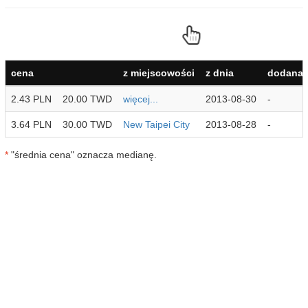
cena
z miejscowości
z dnia
dodana 
2.43 PLN
20.00 TWD
więcej...
2013-08-30
-
3.64 PLN
30.00 TWD
New Taipei City
2013-08-28
-
*
"średnia cena" oznacza medianę.