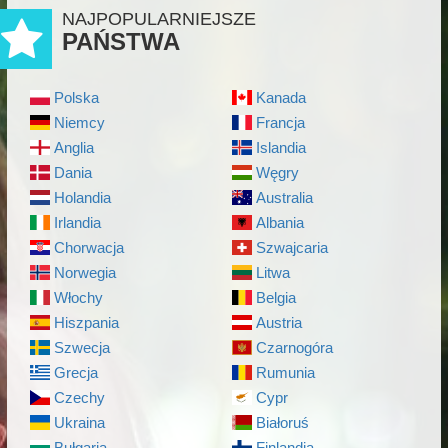
NAJPOPULARNIEJSZE
PAŃSTWA
Polska
Kanada
Niemcy
Francja
Anglia
Islandia
Dania
Węgry
Holandia
Australia
Irlandia
Albania
Chorwacja
Szwajcaria
Norwegia
Litwa
Włochy
Belgia
Hiszpania
Austria
Szwecja
Czarnogóra
Grecja
Rumunia
Czechy
Cypr
Ukraina
Białoruś
Bułgaria
Finlandia