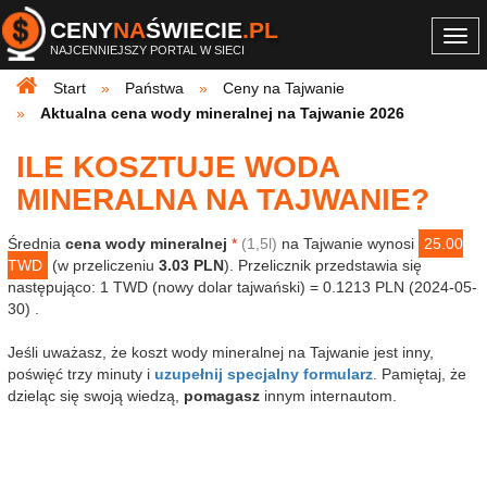
CENY
NA
ŚWIECIE
.PL
Togg
NAJCENNIEJSZY PORTAL W SIECI
navi
Start
Państwa
Ceny na Tajwanie
Aktualna cena wody mineralnej na Tajwanie 2026
ILE KOSZTUJE WODA
MINERALNA NA TAJWANIE?
Średnia
cena wody mineralnej
*
(1,5l)
na Tajwanie wynosi
25.00
TWD
(w przeliczeniu
3.03 PLN
). Przelicznik przedstawia się
następująco: 1 TWD (nowy dolar tajwański) = 0.1213 PLN (2024-05-
30) .
Jeśli uważasz, że koszt wody mineralnej na Tajwanie jest inny,
poświęć trzy minuty i
uzupełnij specjalny formularz
. Pamiętaj, że
dzieląc się swoją wiedzą,
pomagasz
innym internautom.