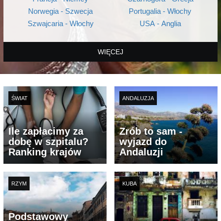
Norwegia - Szwecja
Portugalia - Włochy
Szwajcaria - Włochy
USA - Anglia
WIĘCEJ
ŚWIAT
ANDALUZJA
Ile zapłacimy za
Zrób to sam -
dobę w szpitalu?
wyjazd do
Ranking krajów
Andaluzji
RZYM
KUBA
Podstawowy