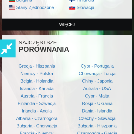
Stany Zjednoczone
Słowacja
WIĘCEJ
NAJCZĘSTSZE
PORÓWNANIA
Grecja - Hiszpania
Cypr - Portugalia
Niemcy - Polska
Chorwacja - Turcja
Belgia - Holandia
Chiny - Japonia
Islandia - Kanada
Autralia - USA
Austria - Francja
Cypr - Malta
Finlandia - Szwecja
Rosja - Ukraina
Irlandia - Anglia
Dania - Islandia
Albania - Czarnogóra
Czechy - Słowacja
Bułgaria - Chorwacja
Bułgaria - Hiszpania
Francja - Niemcy
Czarnogóra - Grecja