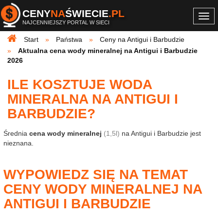
CENY
NA
ŚWIECIE
.PL
Togg
NAJCENNIEJSZY PORTAL W SIECI
navi
Start
Państwa
Ceny na Antigui i Barbudzie
Aktualna cena wody mineralnej na Antigui i Barbudzie
2026
ILE KOSZTUJE WODA
MINERALNA NA ANTIGUI I
BARBUDZIE?
Średnia
cena wody mineralnej
(1,5l)
na Antigui i Barbudzie jest
nieznana.
WYPOWIEDZ SIĘ NA TEMAT
CENY WODY MINERALNEJ NA
ANTIGUI I BARBUDZIE