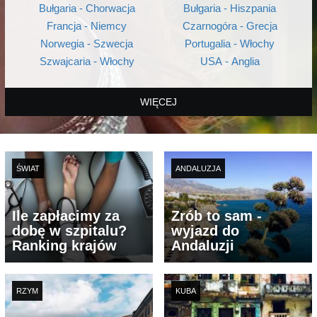
Bułgaria - Chorwacja
Bułgaria - Hiszpania
Francja - Niemcy
Czarnogóra - Grecja
Norwegia - Szwecja
Portugalia - Włochy
Szwajcaria - Włochy
USA - Anglia
WIĘCEJ
ŚWIAT
ANDALUZJA
Ile zapłacimy za
Zrób to sam -
dobę w szpitalu?
wyjazd do
Ranking krajów
Andaluzji
RZYM
KUBA