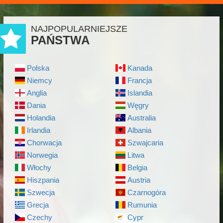
NAJPOPULARNIEJSZE
PAŃSTWA
Polska
Kanada
Niemcy
Francja
Anglia
Islandia
Dania
Węgry
Holandia
Australia
Irlandia
Albania
Chorwacja
Szwajcaria
Norwegia
Litwa
Włochy
Belgia
Hiszpania
Austria
Szwecja
Czarnogóra
Grecja
Rumunia
Czechy
Cypr