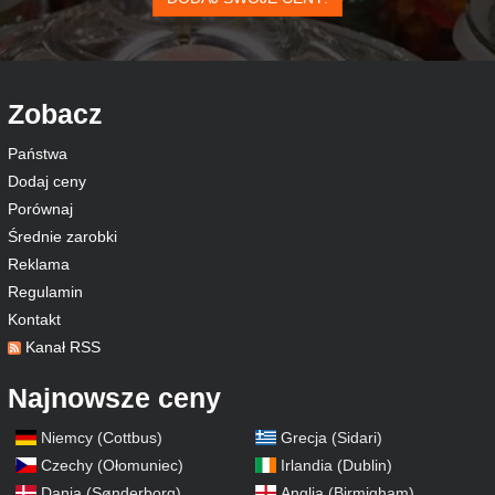
Zobacz
Państwa
Dodaj ceny
Porównaj
Średnie zarobki
Reklama
Regulamin
Kontakt
Kanał RSS
Najnowsze ceny
Niemcy (Cottbus)
Grecja (Sidari)
Czechy (Ołomuniec)
Irlandia (Dublin)
Dania (Sønderborg)
Anglia (Birmigham)