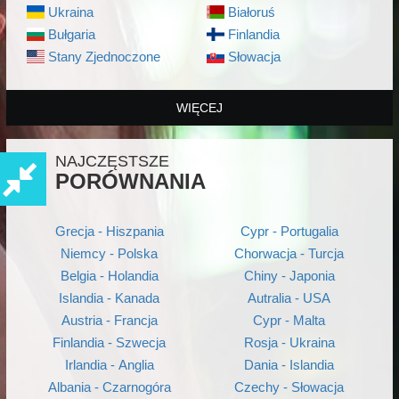
Ukraina
Białoruś
Bułgaria
Finlandia
Stany Zjednoczone
Słowacja
WIĘCEJ
NAJCZĘSTSZE
PORÓWNANIA
Grecja - Hiszpania
Cypr - Portugalia
Niemcy - Polska
Chorwacja - Turcja
Belgia - Holandia
Chiny - Japonia
Islandia - Kanada
Autralia - USA
Austria - Francja
Cypr - Malta
Finlandia - Szwecja
Rosja - Ukraina
Irlandia - Anglia
Dania - Islandia
Albania - Czarnogóra
Czechy - Słowacja