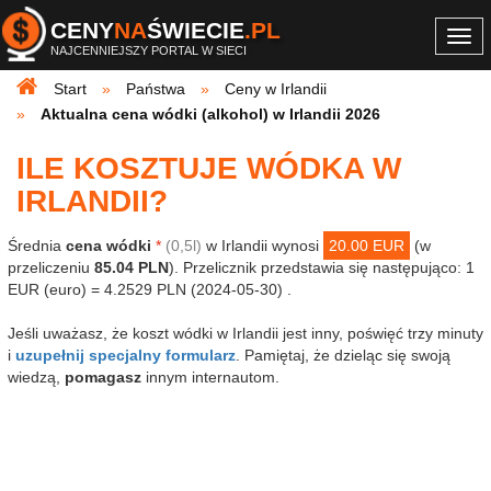
CENY
NA
ŚWIECIE
.PL
Togg
NAJCENNIEJSZY PORTAL W SIECI
navi
Start
Państwa
Ceny w Irlandii
Aktualna cena wódki (alkohol) w Irlandii 2026
ILE KOSZTUJE WÓDKA W
IRLANDII?
Średnia
cena wódki
*
(0,5l)
w Irlandii wynosi
20.00 EUR
(w
przeliczeniu
85.04 PLN
). Przelicznik przedstawia się następująco: 1
EUR (euro) = 4.2529 PLN (2024-05-30) .
Jeśli uważasz, że koszt wódki w Irlandii jest inny, poświęć trzy minuty
i
uzupełnij specjalny formularz
. Pamiętaj, że dzieląc się swoją
wiedzą,
pomagasz
innym internautom.