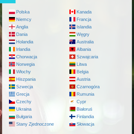
Polska
Kanada
Niemcy
Francja
Anglia
Islandia
Dania
Węgry
Holandia
Australia
Irlandia
Albania
Chorwacja
Szwajcaria
Norwegia
Litwa
Włochy
Belgia
Hiszpania
Austria
Szwecja
Czarnogóra
Grecja
Rumunia
Czechy
Cypr
Ukraina
Białoruś
Bułgaria
Finlandia
Stany Zjednoczone
Słowacja