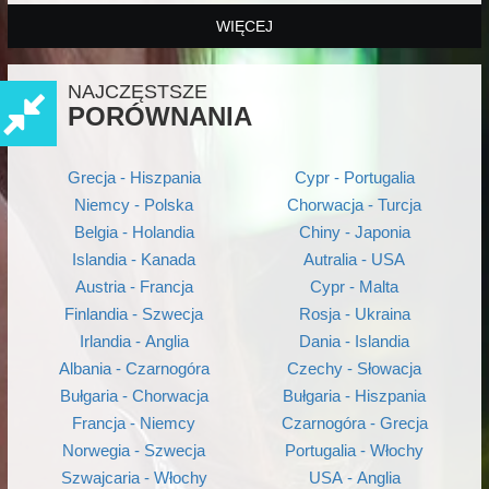
WIĘCEJ
NAJCZĘSTSZE
PORÓWNANIA
Grecja - Hiszpania
Cypr - Portugalia
Niemcy - Polska
Chorwacja - Turcja
Belgia - Holandia
Chiny - Japonia
Islandia - Kanada
Autralia - USA
Austria - Francja
Cypr - Malta
Finlandia - Szwecja
Rosja - Ukraina
Irlandia - Anglia
Dania - Islandia
Albania - Czarnogóra
Czechy - Słowacja
Bułgaria - Chorwacja
Bułgaria - Hiszpania
Francja - Niemcy
Czarnogóra - Grecja
Norwegia - Szwecja
Portugalia - Włochy
Szwajcaria - Włochy
USA - Anglia