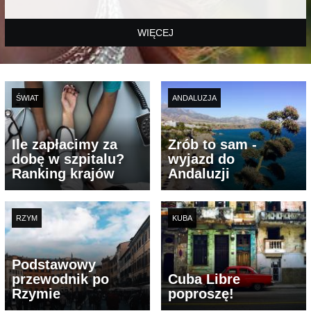
WIĘCEJ
ŚWIAT
ANDALUZJA
Ile zapłacimy za
Zrób to sam -
dobę w szpitalu?
wyjazd do
Ranking krajów
Andaluzji
RZYM
KUBA
Podstawowy
przewodnik po
Cuba Libre
Rzymie
poproszę!