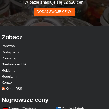
W bazie znajduje się
32 528 cen!
DODAJ SWOJE CENY!
Zobacz
Państwa
Dodaj ceny
Porównaj
Średnie zarobki
Reklama
Regulamin
Kontakt
Kanał RSS
Najnowsze ceny
Niemcy (Cottbus)
Grecja (Sidari)