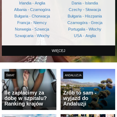
Irlandia - Anglia
Dania - Islandia
Albania - Czarnogóra
Czechy - Słowacja
Bułgaria - Chorwacja
Bułgaria - Hiszpania
Francja - Niemcy
Czarnogóra - Grecja
Norwegia - Szwecja
Portugalia - Włochy
Szwajcaria - Włochy
USA - Anglia
WIĘCEJ
ŚWIAT
ANDALUZJA
Ile zapłacimy za
Zrób to sam -
dobę w szpitalu?
wyjazd do
Ranking krajów
Andaluzji