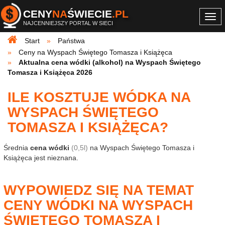
CENY
NA
ŚWIECIE
.PL
Togg
NAJCENNIEJSZY PORTAL W SIECI
navi
Start
Państwa
Ceny na Wyspach Świętego Tomasza i Książęca
Aktualna cena wódki (alkohol) na Wyspach Świętego
Tomasza i Książęca 2026
ILE KOSZTUJE WÓDKA NA
WYSPACH ŚWIĘTEGO
TOMASZA I KSIĄŻĘCA?
Średnia
cena wódki
(0,5l)
na Wyspach Świętego Tomasza i
Książęca jest nieznana.
WYPOWIEDZ SIĘ NA TEMAT
CENY WÓDKI NA WYSPACH
ŚWIĘTEGO TOMASZA I