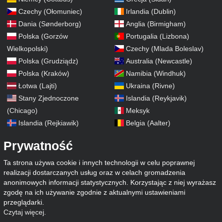
Czechy (Ołomuniec)
Irlandia (Dublin)
Dania (Sønderborg)
Anglia (Birmigham)
Polska (Gorzów
Portugalia (Lizbona)
Wielkopolski)
Czechy (Mlada Boleslav)
Polska (Grudziądz)
Australia (Newcastle)
Polska (Kraków)
Namibia (Windhuk)
Łotwa (Lajti)
Ukraina (Rivne)
Stany Zjednoczone
Islandia (Reykjavik)
(Chicago)
Meksyk
Islandia (Rejkiawik)
Belgia (Aalter)
Prywatność
Ta strona używa cookie i innych technologii w celu poprawnej
realizacji dostarczanych usług oraz w celach gromadzenia
anonimowych informacji statystycznych. Korzystając z niej wyrażasz
zgodę na ich używanie zgodnie z aktualnymi ustawieniami
przeglądarki.
Czytaj więcej
.