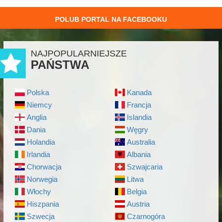
POLUB PORTAL NA FACEBOOKU
NAJPOPULARNIEJSZE
PAŃSTWA
Polska
Kanada
Niemcy
Francja
Anglia
Islandia
Dania
Węgry
Holandia
Australia
Irlandia
Albania
Chorwacja
Szwajcaria
Norwegia
Litwa
Włochy
Belgia
Hiszpania
Austria
Szwecja
Czarnogóra