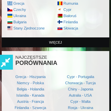
Grecja
Rumunia
Czechy
Cypr
Ukraina
Białoruś
Bułgaria
Finlandia
Stany Zjednoczone
Słowacja
WIĘCEJ
NAJCZĘSTSZE
PORÓWNANIA
Grecja - Hiszpania
Cypr - Portugalia
Niemcy - Polska
Chorwacja - Turcja
Belgia - Holandia
Chiny - Japonia
Islandia - Kanada
Autralia - USA
Austria - Francja
Cypr - Malta
Finlandia - Szwecja
Rosja - Ukraina