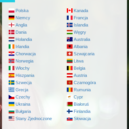
Polska
Kanada
Niemcy
Francja
Anglia
Islandia
Dania
Węgry
Holandia
Australia
Irlandia
Albania
Chorwacja
Szwajcaria
Norwegia
Litwa
Włochy
Belgia
Hiszpania
Austria
Szwecja
Czarnogóra
Grecja
Rumunia
Czechy
Cypr
Ukraina
Białoruś
Bułgaria
Finlandia
Stany Zjednoczone
Słowacja