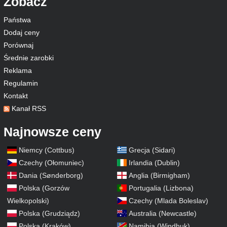
Zobacz
Państwa
Dodaj ceny
Porównaj
Średnie zarobki
Reklama
Regulamin
Kontakt
Kanał RSS
Najnowsze ceny
Niemcy (Cottbus)
Grecja (Sidari)
Czechy (Ołomuniec)
Irlandia (Dublin)
Dania (Sønderborg)
Anglia (Birmigham)
Polska (Gorzów
Portugalia (Lizbona)
Wielkopolski)
Czechy (Mlada Boleslav)
Polska (Grudziądz)
Australia (Newcastle)
Polska (Kraków)
Namibia (Windhuk)