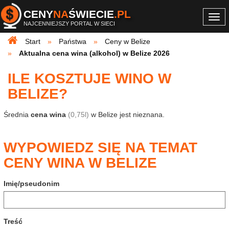
CENY
NA
ŚWIECIE
.PL
Togg
NAJCENNIEJSZY PORTAL W SIECI
navi
Start
Państwa
Ceny w Belize
Aktualna cena wina (alkohol) w Belize 2026
ILE KOSZTUJE WINO W
BELIZE?
Średnia
cena wina
(0,75l)
w Belize jest nieznana.
WYPOWIEDZ SIĘ NA TEMAT
CENY WINA W BELIZE
Imię/pseudonim
Treść