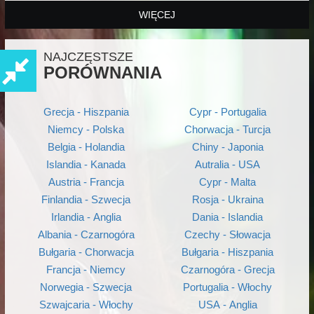
WIĘCEJ
NAJCZĘSTSZE
PORÓWNANIA
Grecja - Hiszpania
Cypr - Portugalia
Niemcy - Polska
Chorwacja - Turcja
Belgia - Holandia
Chiny - Japonia
Islandia - Kanada
Autralia - USA
Austria - Francja
Cypr - Malta
Finlandia - Szwecja
Rosja - Ukraina
Irlandia - Anglia
Dania - Islandia
Albania - Czarnogóra
Czechy - Słowacja
Bułgaria - Chorwacja
Bułgaria - Hiszpania
Francja - Niemcy
Czarnogóra - Grecja
Norwegia - Szwecja
Portugalia - Włochy
Szwajcaria - Włochy
USA - Anglia