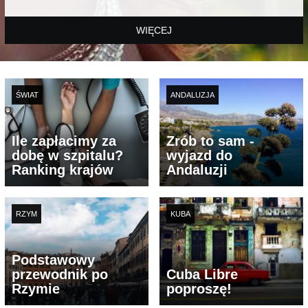
WIĘCEJ
ŚWIAT
ANDALUZJA
Ile zapłacimy za
Zrób to sam -
dobę w szpitalu?
wyjazd do
Ranking krajów
Andaluzji
RZYM
KUBA
Podstawowy
przewodnik po
Cuba Libre
Rzymie
poproszę!