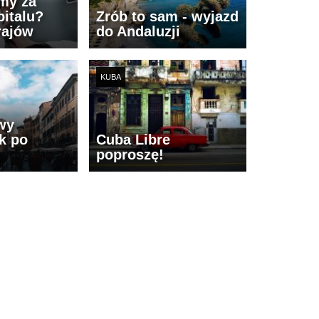
imy za
italu?
Zrób to sam - wyjazd
rajów
do Andaluzji
KUBA
wy
k po
Cuba Libre
poproszę!