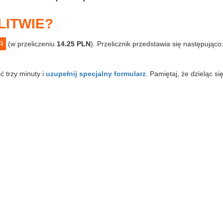
LITWIE?
R
(w przeliczeniu
14.25 PLN
). Przelicznik przedstawia się następując
ć trzy minuty i
uzupełnij specjalny formularz
. Pamiętaj, że dzieląc si