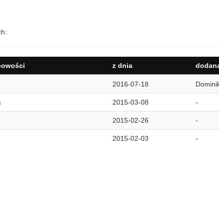
ch:
cowości
z dnia
dodana
2016-07-18
Domini
a
2015-03-08
-
2015-02-26
-
2015-02-03
-