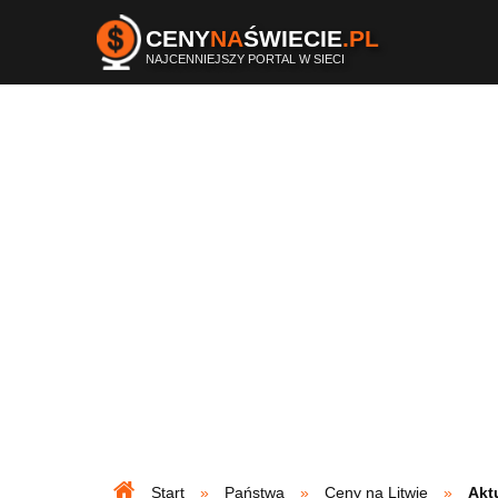
CENY
NA
ŚWIECIE
.PL
NAJCENNIEJSZY PORTAL W SIECI
Start
Państwa
Ceny na Litwie
Akt