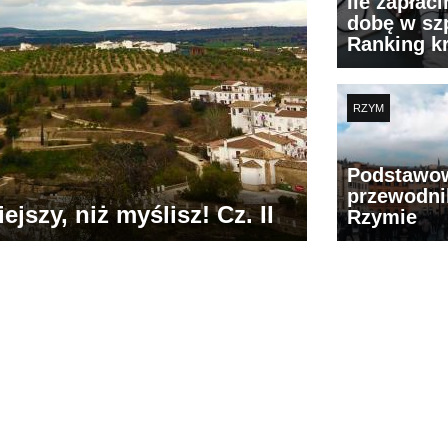
Ile zapłac
dobę w szp
Ranking k
RZYM
Podstawo
przewodni
jszy, niż myślisz! Cz. II
Rzymie