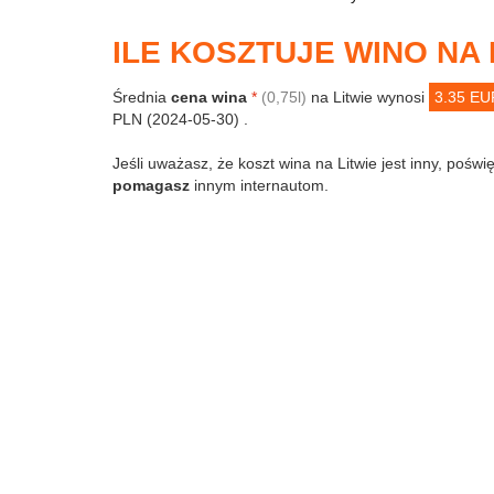
ILE KOSZTUJE WINO NA 
Średnia
cena wina
*
(0,75l)
na Litwie wynosi
3.35 EU
PLN (2024-05-30) .
Jeśli uważasz, że koszt wina na Litwie jest inny, poświę
pomagasz
innym internautom.