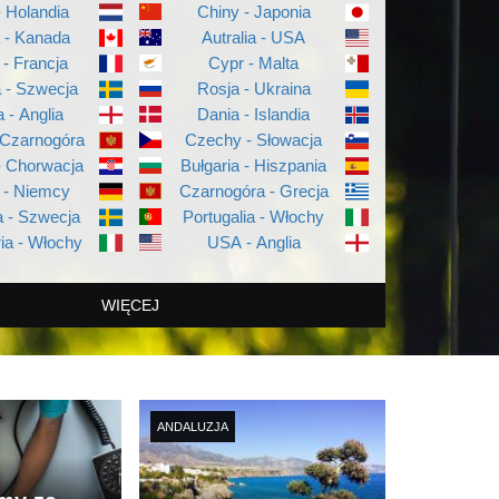
- Holandia
Chiny - Japonia
a - Kanada
Autralia - USA
 - Francja
Cypr - Malta
a - Szwecja
Rosja - Ukraina
a - Anglia
Dania - Islandia
 Czarnogóra
Czechy - Słowacja
- Chorwacja
Bułgaria - Hiszpania
 - Niemcy
Czarnogóra - Grecja
 - Szwecja
Portugalia - Włochy
ia - Włochy
USA - Anglia
WIĘCEJ
ANDALUZJA