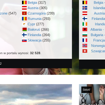
Belgia
(317)
Belgia 
Austria
(305)
Islandi
czone
(547)
Czarnogóra
(299)
Austria
Rumunia
(293)
Finlandi
Cypr
(277)
Irlandi
Białoruś
(266)
Albania -
Finlandia
(264)
Bułgaria 
)
Słowacja
(255)
Francja
Norwegia
Szwajcar
en w portalu wynosi:
32 528
.
J
ŚWIAT