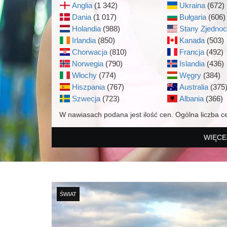
Anglia
(1 342)
Ukraina
(672)
Dania
(1 017)
Bułgaria
(606)
Holandia
(988)
Stany Zjedno
Irlandia
(850)
Kanada
(503)
Chorwacja
(810)
Francja
(492)
Norwegia
(790)
Islandia
(436)
Włochy
(774)
Węgry
(384)
Hiszpania
(767)
Australia
(375
Szwecja
(723)
Albania
(366)
W nawiasach podana jest ilość cen. Ogólna liczba c
WIĘCE
ŚWIAT