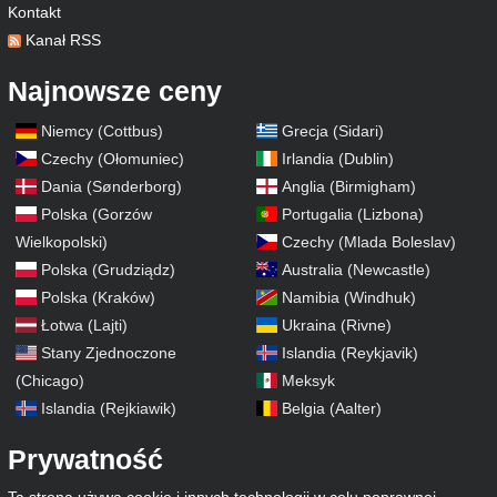
Kontakt
Kanał RSS
Najnowsze ceny
Niemcy (Cottbus)
Grecja (Sidari)
Czechy (Ołomuniec)
Irlandia (Dublin)
Dania (Sønderborg)
Anglia (Birmigham)
Polska (Gorzów
Portugalia (Lizbona)
Wielkopolski)
Czechy (Mlada Boleslav)
Polska (Grudziądz)
Australia (Newcastle)
Polska (Kraków)
Namibia (Windhuk)
Łotwa (Lajti)
Ukraina (Rivne)
Stany Zjednoczone
Islandia (Reykjavik)
(Chicago)
Meksyk
Islandia (Rejkiawik)
Belgia (Aalter)
Prywatność