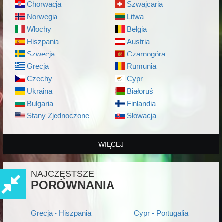
Chorwacja
Szwajcaria
Norwegia
Litwa
Włochy
Belgia
Hiszpania
Austria
Szwecja
Czarnogóra
Grecja
Rumunia
Czechy
Cypr
Ukraina
Białoruś
Bułgaria
Finlandia
Stany Zjednoczone
Słowacja
WIĘCEJ
NAJCZĘSTSZE
PORÓWNANIA
Grecja - Hiszpania
Cypr - Portugalia