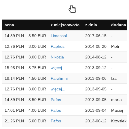
cena
z miejscowości
z dnia
dodana p
14.89 PLN
3.50 EUR
Limassol
2017-06-15
-
12.76 PLN
3.00 EUR
Paphos
2014-08-20
Piotr
12.76 PLN
3.00 EUR
Nikozja
2014-08-12
-
15.95 PLN
3.75 EUR
więcej...
2013-09-12
-
19.14 PLN
4.50 EUR
Paralimni
2013-09-06
Iza
12.76 PLN
3.00 EUR
więcej...
2013-09-05
-
14.89 PLN
3.50 EUR
Pafos
2013-09-05
marta
17.01 PLN
4.00 EUR
Pafos
2013-09-04
Maciej
21.26 PLN
5.00 EUR
Pafos
2013-06-12
Krzysiek