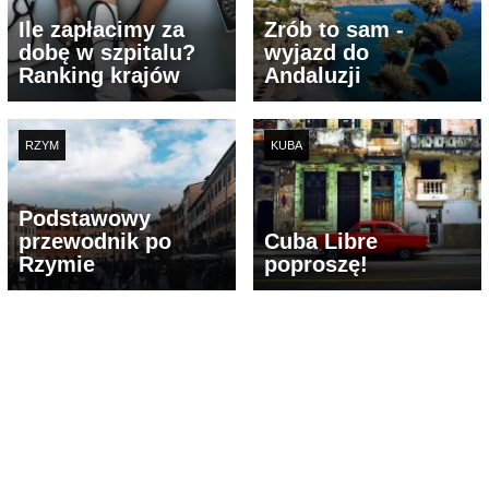
Ile zapłacimy za
Zrób to sam -
dobę w szpitalu?
wyjazd do
Ranking krajów
Andaluzji
RZYM
KUBA
Podstawowy
przewodnik po
Cuba Libre
Rzymie
poproszę!