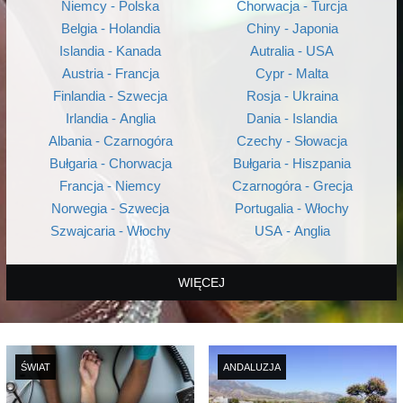
Niemcy - Polska
Chorwacja - Turcja
Belgia - Holandia
Chiny - Japonia
Islandia - Kanada
Autralia - USA
Austria - Francja
Cypr - Malta
Finlandia - Szwecja
Rosja - Ukraina
Irlandia - Anglia
Dania - Islandia
Albania - Czarnogóra
Czechy - Słowacja
Bułgaria - Chorwacja
Bułgaria - Hiszpania
Francja - Niemcy
Czarnogóra - Grecja
Norwegia - Szwecja
Portugalia - Włochy
Szwajcaria - Włochy
USA - Anglia
WIĘCEJ
ŚWIAT
ANDALUZJA