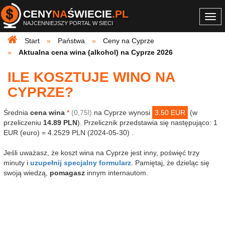
CENY
NA
ŚWIECIE
.PL
Togg
NAJCENNIEJSZY PORTAL W SIECI
navi
Start
Państwa
Ceny na Cyprze
Aktualna cena wina (alkohol) na Cyprze 2026
ILE KOSZTUJE WINO NA
CYPRZE?
Średnia
cena wina
*
(0,75l)
na Cyprze wynosi
3.50 EUR
(w
przeliczeniu
14.89 PLN
). Przelicznik przedstawia się następująco: 1
EUR (euro) = 4.2529 PLN (2024-05-30) .
Jeśli uważasz, że koszt wina na Cyprze jest inny, poświęć trzy
minuty i
uzupełnij specjalny formularz
. Pamiętaj, że dzieląc się
swoją wiedzą,
pomagasz
innym internautom.