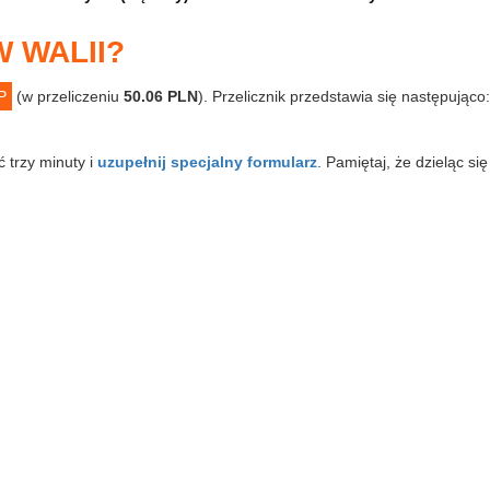
 WALII?
P
(w przeliczeniu
50.06 PLN
). Przelicznik przedstawia się następująco:
ć trzy minuty i
uzupełnij specjalny formularz
. Pamiętaj, że dzieląc si