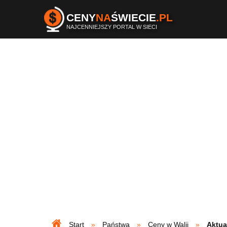
CENY
NA
ŚWIECIE
.PL
NAJCENNIEJSZY PORTAL W SIECI
Start
Państwa
Ceny w Walii
Aktua