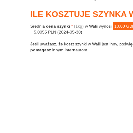
ILE KOSZTUJE SZYNKA W
Średnia
cena szynki
*
(1kg)
w Walii wynosi
10.00 GB
= 5.0055 PLN (2024-05-30) .
Jeśli uważasz, że koszt szynki w Walii jest inny, poświę
pomagasz
innym internautom.