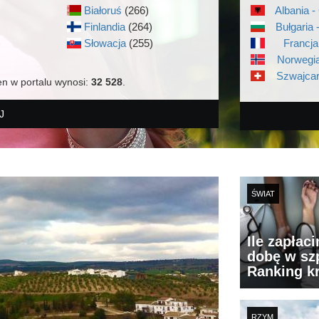
Białoruś
(266)
Albania -
Finlandia
(264)
Bułgaria 
)
Słowacja
(255)
Francja
Norwegia
Szwajcar
en w portalu wynosi:
32 528
.
J
ŚWIAT
Ile zapłac
dobę w szp
Ranking k
RZYM