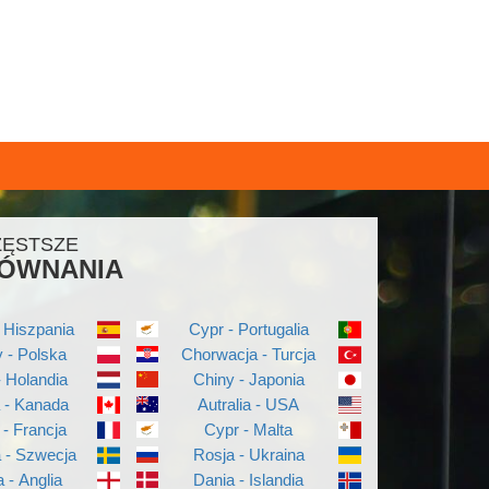
ZĘSTSZE
ÓWNANIA
 Hiszpania
Cypr - Portugalia
 - Polska
Chorwacja - Turcja
- Holandia
Chiny - Japonia
a - Kanada
Autralia - USA
 - Francja
Cypr - Malta
a - Szwecja
Rosja - Ukraina
a - Anglia
Dania - Islandia