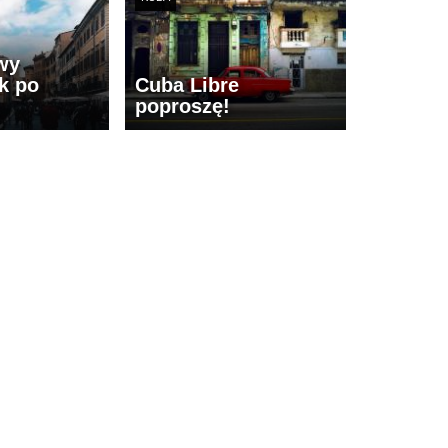
wy
k po
Cuba Libre
poproszę!