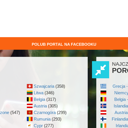
POLUB PORTAL NA FACEBOOKU
NAJC
POR
Szwajcaria
(358)
Grecja -
Litwa
(346)
Niemcy
Belgia
(317)
Belgia 
Austria
(305)
Islandi
czone
(547)
Czarnogóra
(299)
Austria
Rumunia
(293)
Finlandi
Cypr
(277)
Irlandi