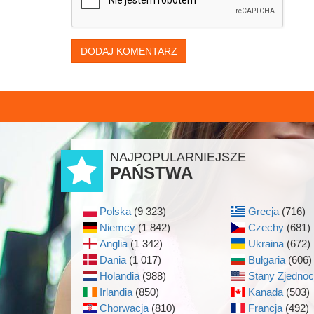
DODAJ KOMENTARZ
NAJPOPULARNIEJSZE
PAŃSTWA
Polska
(9 323)
Grecja
(716)
Niemcy
(1 842)
Czechy
(681)
Anglia
(1 342)
Ukraina
(672)
Dania
(1 017)
Bułgaria
(606)
Holandia
(988)
Stany Zjedno
Irlandia
(850)
Kanada
(503)
Chorwacja
(810)
Francja
(492)