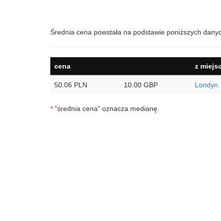
Średnia cena powstała na podstawie poniższych dany
cena
z miejs
50.06 PLN
10.00 GBP
Londyn
*
"średnia cena" oznacza medianę.