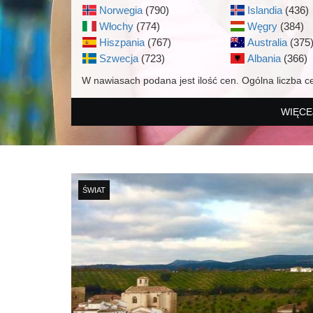
Norwegia
(790)
Islandia
(436)
Włochy
(774)
Węgry
(384)
Hiszpania
(767)
Australia
(375
Szwecja
(723)
Albania
(366)
W nawiasach podana jest ilość cen. Ogólna liczba c
WIĘCE
ŚWIAT