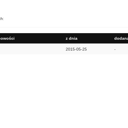
ch:
cowości
z dnia
dodana
2015-05-25
-