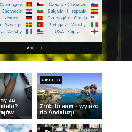
 Czarnogóra
Czechy - Słowacja
- Chorwacja
Bułgaria - Hiszpania
 - Niemcy
Czarnogóra - Grecja
 - Szwecja
Portugalia - Włochy
ia - Włochy
USA - Anglia
WIĘCEJ
ANDALUZJA
imy za
italu?
Zrób to sam - wyjazd
rajów
do Andaluzji
KUBA