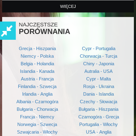
WIĘCEJ
NAJCZĘSTSZE
PORÓWNANIA
Grecja - Hiszpania
Cypr - Portugalia
Niemcy - Polska
Chorwacja - Turcja
Belgia - Holandia
Chiny - Japonia
Islandia - Kanada
Autralia - USA
Austria - Francja
Cypr - Malta
Finlandia - Szwecja
Rosja - Ukraina
Irlandia - Anglia
Dania - Islandia
Albania - Czarnogóra
Czechy - Słowacja
Bułgaria - Chorwacja
Bułgaria - Hiszpania
Francja - Niemcy
Czarnogóra - Grecja
Norwegia - Szwecja
Portugalia - Włochy
Szwajcaria - Włochy
USA - Anglia