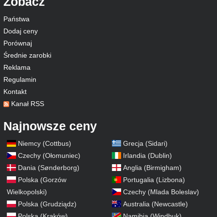
Zobacz
Państwa
Dodaj ceny
Porównaj
Średnie zarobki
Reklama
Regulamin
Kontakt
Kanał RSS
Najnowsze ceny
Niemcy (Cottbus)
Grecja (Sidari)
Czechy (Ołomuniec)
Irlandia (Dublin)
Dania (Sønderborg)
Anglia (Birmigham)
Polska (Gorzów
Portugalia (Lizbona)
Wielkopolski)
Czechy (Mlada Boleslav)
Polska (Grudziądz)
Australia (Newcastle)
Polska (Kraków)
Namibia (Windhuk)