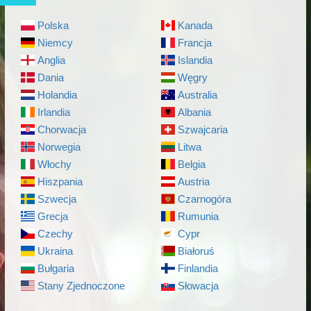
Polska
Kanada
Niemcy
Francja
Anglia
Islandia
Dania
Węgry
Holandia
Australia
Irlandia
Albania
Chorwacja
Szwajcaria
Norwegia
Litwa
Włochy
Belgia
Hiszpania
Austria
Szwecja
Czarnogóra
Grecja
Rumunia
Czechy
Cypr
Ukraina
Białoruś
Bułgaria
Finlandia
Stany Zjednoczone
Słowacja