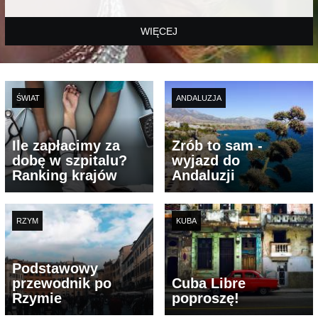
WIĘCEJ
ŚWIAT
ANDALUZJA
Ile zapłacimy za
Zrób to sam -
dobę w szpitalu?
wyjazd do
Ranking krajów
Andaluzji
RZYM
KUBA
Podstawowy
przewodnik po
Cuba Libre
Rzymie
poproszę!