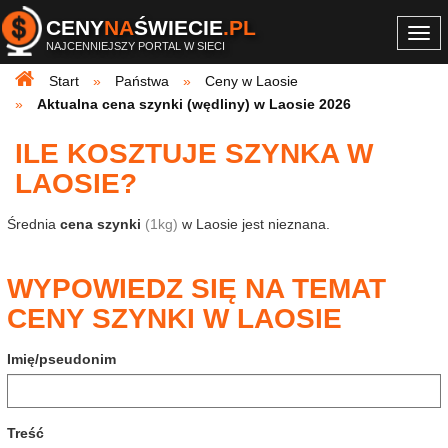
CENY
NA
ŚWIECIE
.PL
Togg
NAJCENNIEJSZY PORTAL W SIECI
navi
Start
Państwa
Ceny w Laosie
Aktualna cena szynki (wędliny) w Laosie 2026
ILE KOSZTUJE SZYNKA W
LAOSIE?
Średnia
cena szynki
(1kg)
w Laosie jest nieznana.
WYPOWIEDZ SIĘ NA TEMAT
CENY SZYNKI W LAOSIE
Imię/pseudonim
Treść