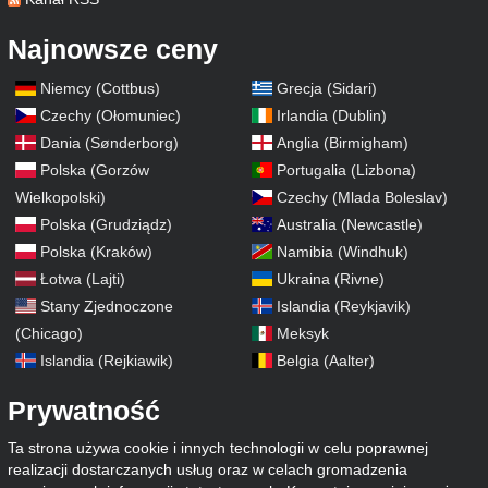
Najnowsze ceny
Niemcy (Cottbus)
Grecja (Sidari)
Czechy (Ołomuniec)
Irlandia (Dublin)
Dania (Sønderborg)
Anglia (Birmigham)
Polska (Gorzów
Portugalia (Lizbona)
Wielkopolski)
Czechy (Mlada Boleslav)
Polska (Grudziądz)
Australia (Newcastle)
Polska (Kraków)
Namibia (Windhuk)
Łotwa (Lajti)
Ukraina (Rivne)
Stany Zjednoczone
Islandia (Reykjavik)
(Chicago)
Meksyk
Islandia (Rejkiawik)
Belgia (Aalter)
Prywatność
Ta strona używa cookie i innych technologii w celu poprawnej
realizacji dostarczanych usług oraz w celach gromadzenia