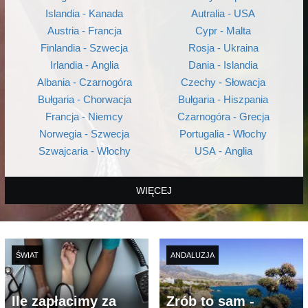
Islandia - Kanada
Autralia - USA
Austria - Francja
Cypr - Malta
Finlandia - Szwecja
Rosja - Ukraina
Irlandia - Anglia
Dania - Islandia
Albania - Czarnogóra
Czechy - Słowacja
Bułgaria - Chorwacja
Bułgaria - Hiszpania
Francja - Niemcy
Czarnogóra - Grecja
Norwegia - Szwecja
Portugalia - Włochy
Szwajcaria - Włochy
USA - Anglia
WIĘCEJ
ŚWIAT
ANDALUZJA
Ile zapłacimy za
Zrób to sam -