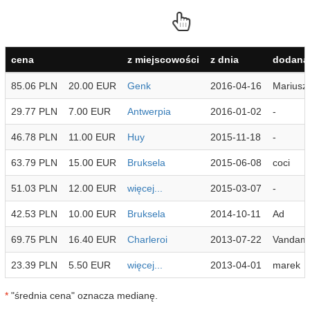
cena
z miejscowości
z dnia
dodana 
85.06 PLN
20.00 EUR
Genk
2016-04-16
Mariusz
29.77 PLN
7.00 EUR
Antwerpia
2016-01-02
-
46.78 PLN
11.00 EUR
Huy
2015-11-18
-
63.79 PLN
15.00 EUR
Bruksela
2015-06-08
coci
51.03 PLN
12.00 EUR
więcej...
2015-03-07
-
42.53 PLN
10.00 EUR
Bruksela
2014-10-11
Ad
69.75 PLN
16.40 EUR
Charleroi
2013-07-22
Vandam
23.39 PLN
5.50 EUR
więcej...
2013-04-01
marek
*
"średnia cena" oznacza medianę.