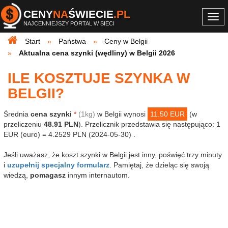
CENY
NA
ŚWIECIE
.PL
Togg
NAJCENNIEJSZY PORTAL W SIECI
navi
Start
Państwa
Ceny w Belgii
Aktualna cena szynki (wędliny) w Belgii 2026
ILE KOSZTUJE SZYNKA W
BELGII?
Średnia
cena szynki
*
(1kg)
w Belgii wynosi
11.50 EUR
(w
przeliczeniu
48.91 PLN
). Przelicznik przedstawia się następująco: 1
EUR (euro) = 4.2529 PLN (2024-05-30) .
Jeśli uważasz, że koszt szynki w Belgii jest inny, poświęć trzy minuty
i
uzupełnij specjalny formularz
. Pamiętaj, że dzieląc się swoją
wiedzą,
pomagasz
innym internautom.