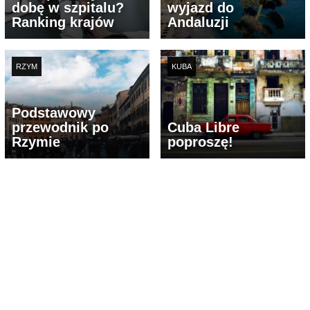
dobę w szpitalu?
wyjazd do
Ranking krajów
Andaluzji
RZYM
KUBA
Podstawowy
przewodnik po
Cuba Libre
Rzymie
poproszę!