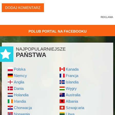
DODAJ KOMENTARZ
POLUB PORTAL NA FACEBOOKU
NAJPOPULARNIEJSZE
PAŃSTWA
Polska
Kanada
Niemcy
Francja
Anglia
Islandia
Dania
Węgry
Holandia
Australia
Irlandia
Albania
Chorwacja
Szwajcaria
Norwegia
Litwa