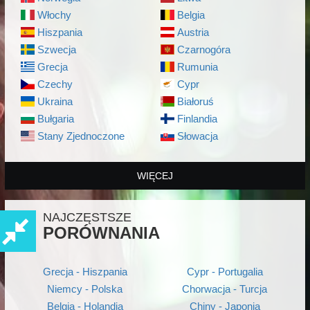
Włochy
Belgia
Hiszpania
Austria
Szwecja
Czarnogóra
Grecja
Rumunia
Czechy
Cypr
Ukraina
Białoruś
Bułgaria
Finlandia
Stany Zjednoczone
Słowacja
WIĘCEJ
NAJCZĘSTSZE
PORÓWNANIA
Grecja - Hiszpania
Cypr - Portugalia
Niemcy - Polska
Chorwacja - Turcja
Belgia - Holandia
Chiny - Japonia