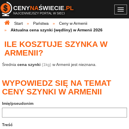
CENY
NA
ŚWIECIE
.PL
Togg
NAJCENNIEJSZY PORTAL W SIECI
navi
Start
Państwa
Ceny w Armenii
Aktualna cena szynki (wędliny) w Armenii 2026
ILE KOSZTUJE SZYNKA W
ARMENII?
Średnia
cena szynki
(1kg)
w Armenii jest nieznana.
WYPOWIEDZ SIĘ NA TEMAT
CENY SZYNKI W ARMENII
Imię/pseudonim
Treść