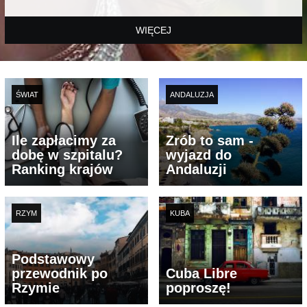
WIĘCEJ
ŚWIAT
ANDALUZJA
Ile zapłacimy za
Zrób to sam -
dobę w szpitalu?
wyjazd do
Ranking krajów
Andaluzji
RZYM
KUBA
Podstawowy
przewodnik po
Cuba Libre
Rzymie
poproszę!