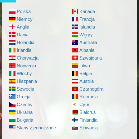
Polska
Kanada
Niemcy
Francja
Anglia
Islandia
Dania
Węgry
Holandia
Australia
Irlandia
Albania
Chorwacja
Szwajcaria
Norwegia
Litwa
Włochy
Belgia
Hiszpania
Austria
Szwecja
Czarnogóra
Grecja
Rumunia
Czechy
Cypr
Ukraina
Białoruś
Bułgaria
Finlandia
Stany Zjednoczone
Słowacja