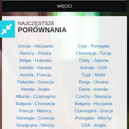
WIĘCEJ
NAJCZĘSTSZE
PORÓWNANIA
Grecja - Hiszpania
Cypr - Portugalia
Niemcy - Polska
Chorwacja - Turcja
Belgia - Holandia
Chiny - Japonia
Islandia - Kanada
Autralia - USA
Austria - Francja
Cypr - Malta
Finlandia - Szwecja
Rosja - Ukraina
Irlandia - Anglia
Dania - Islandia
Albania - Czarnogóra
Czechy - Słowacja
Bułgaria - Chorwacja
Bułgaria - Hiszpania
Francja - Niemcy
Czarnogóra - Grecja
Norwegia - Szwecja
Portugalia - Włochy
Szwajcaria - Włochy
USA - Anglia