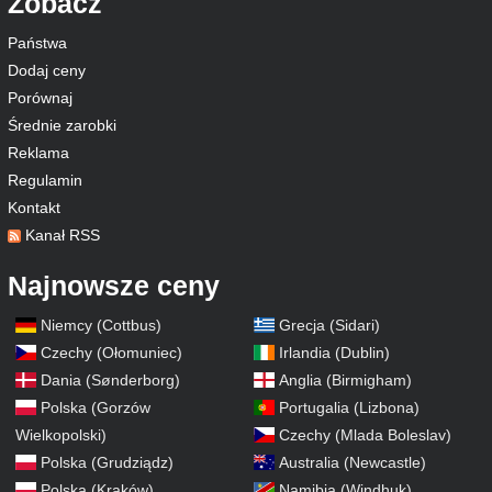
Zobacz
Państwa
Dodaj ceny
Porównaj
Średnie zarobki
Reklama
Regulamin
Kontakt
Kanał RSS
Najnowsze ceny
Niemcy (Cottbus)
Grecja (Sidari)
Czechy (Ołomuniec)
Irlandia (Dublin)
Dania (Sønderborg)
Anglia (Birmigham)
Polska (Gorzów
Portugalia (Lizbona)
Wielkopolski)
Czechy (Mlada Boleslav)
Polska (Grudziądz)
Australia (Newcastle)
Polska (Kraków)
Namibia (Windhuk)