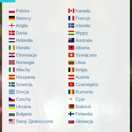
Polska
Kanada
Niemcy
Francja
Anglia
Islandia
Dania
Węgry
Holandia
Australia
Irlandia
Albania
Chorwacja
Szwajcaria
Norwegia
Litwa
Włochy
Belgia
Hiszpania
Austria
Szwecja
Czarnogóra
Grecja
Rumunia
Czechy
Cypr
Ukraina
Białoruś
Bułgaria
Finlandia
Stany Zjednoczone
Słowacja