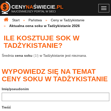
CENY
NA
ŚWIECIE
.PL
Togg
NAJCENNIEJSZY PORTAL W SIECI
navi
Start
Państwa
Ceny w Tadżykistanie
Aktualna cena soku w Tadżykistanie 2026
ILE KOSZTUJE SOK W
TADŻYKISTANIE?
Średnia
cena soku
(1l)
w Tadżykistanie jest nieznana.
WYPOWIEDZ SIĘ NA TEMAT
CENY SOKU W TADŻYKISTANIE
Imię/pseudonim
Treść