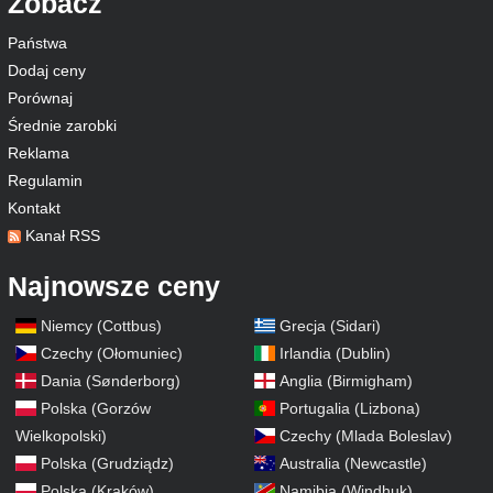
Zobacz
Państwa
Dodaj ceny
Porównaj
Średnie zarobki
Reklama
Regulamin
Kontakt
Kanał RSS
Najnowsze ceny
Niemcy (Cottbus)
Grecja (Sidari)
Czechy (Ołomuniec)
Irlandia (Dublin)
Dania (Sønderborg)
Anglia (Birmigham)
Polska (Gorzów
Portugalia (Lizbona)
Wielkopolski)
Czechy (Mlada Boleslav)
Polska (Grudziądz)
Australia (Newcastle)
Polska (Kraków)
Namibia (Windhuk)