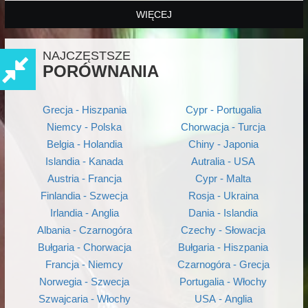
WIĘCEJ
NAJCZĘSTSZE
PORÓWNANIA
Grecja - Hiszpania
Cypr - Portugalia
Niemcy - Polska
Chorwacja - Turcja
Belgia - Holandia
Chiny - Japonia
Islandia - Kanada
Autralia - USA
Austria - Francja
Cypr - Malta
Finlandia - Szwecja
Rosja - Ukraina
Irlandia - Anglia
Dania - Islandia
Albania - Czarnogóra
Czechy - Słowacja
Bułgaria - Chorwacja
Bułgaria - Hiszpania
Francja - Niemcy
Czarnogóra - Grecja
Norwegia - Szwecja
Portugalia - Włochy
Szwajcaria - Włochy
USA - Anglia