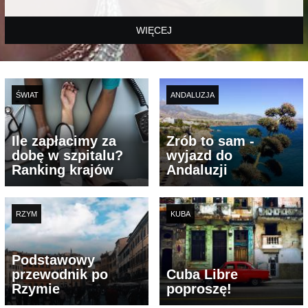
WIĘCEJ
ŚWIAT
ANDALUZJA
Ile zapłacimy za
Zrób to sam -
dobę w szpitalu?
wyjazd do
Ranking krajów
Andaluzji
RZYM
KUBA
Podstawowy
przewodnik po
Cuba Libre
Rzymie
poproszę!