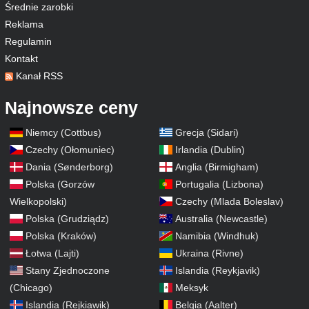
Średnie zarobki
Reklama
Regulamin
Kontakt
Kanał RSS
Najnowsze ceny
Niemcy (Cottbus)
Grecja (Sidari)
Czechy (Ołomuniec)
Irlandia (Dublin)
Dania (Sønderborg)
Anglia (Birmigham)
Polska (Gorzów
Portugalia (Lizbona)
Wielkopolski)
Czechy (Mlada Boleslav)
Polska (Grudziądz)
Australia (Newcastle)
Polska (Kraków)
Namibia (Windhuk)
Łotwa (Lajti)
Ukraina (Rivne)
Stany Zjednoczone
Islandia (Reykjavik)
(Chicago)
Meksyk
Islandia (Rejkiawik)
Belgia (Aalter)