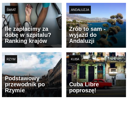
ŚWIAT
ANDALUZJA
Ile zapłacimy za
Zrób to sam -
dobę w szpitalu?
wyjazd do
Ranking krajów
Andaluzji
RZYM
KUBA
Podstawowy
przewodnik po
Cuba Libre
Rzymie
poproszę!