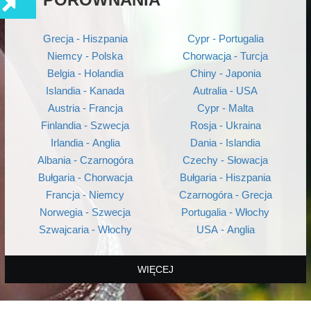
Grecja - Hiszpania
Cypr - Portugalia
Niemcy - Polska
Chorwacja - Turcja
Belgia - Holandia
Chiny - Japonia
Islandia - Kanada
Autralia - USA
Austria - Francja
Cypr - Malta
Finlandia - Szwecja
Rosja - Ukraina
Irlandia - Anglia
Dania - Islandia
Albania - Czarnogóra
Czechy - Słowacja
Bułgaria - Chorwacja
Bułgaria - Hiszpania
Francja - Niemcy
Czarnogóra - Grecja
Norwegia - Szwecja
Portugalia - Włochy
Szwajcaria - Włochy
USA - Anglia
WIĘCEJ