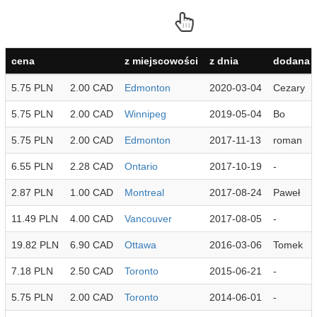
cena
z miejscowości
z dnia
dodana p
5.75 PLN
2.00 CAD
Edmonton
2020-03-04
Cezary
5.75 PLN
2.00 CAD
Winnipeg
2019-05-04
Bo
5.75 PLN
2.00 CAD
Edmonton
2017-11-13
roman
6.55 PLN
2.28 CAD
Ontario
2017-10-19
-
2.87 PLN
1.00 CAD
Montreal
2017-08-24
Paweł
11.49 PLN
4.00 CAD
Vancouver
2017-08-05
-
19.82 PLN
6.90 CAD
Ottawa
2016-03-06
Tomek
7.18 PLN
2.50 CAD
Toronto
2015-06-21
-
5.75 PLN
2.00 CAD
Toronto
2014-06-01
-