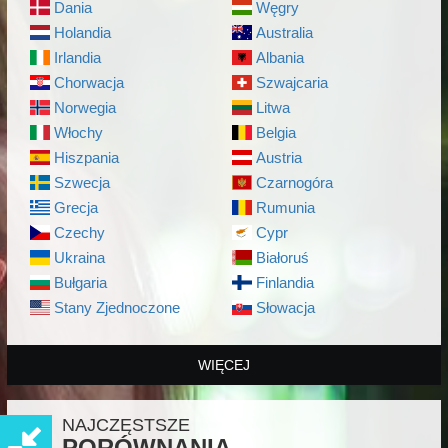
Dania
Węgry
Holandia
Australia
Irlandia
Albania
Chorwacja
Szwajcaria
Norwegia
Litwa
Włochy
Belgia
Hiszpania
Austria
Szwecja
Czarnogóra
Grecja
Rumunia
Czechy
Cypr
Ukraina
Białoruś
Bułgaria
Finlandia
Stany Zjednoczone
Słowacja
WIĘCEJ
NAJCZĘSTSZE
PORÓWNANIA