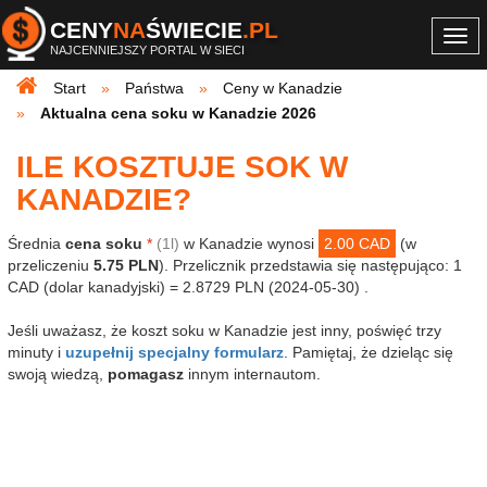
CENY
NA
ŚWIECIE
.PL
Togg
NAJCENNIEJSZY PORTAL W SIECI
navi
Start
Państwa
Ceny w Kanadzie
Aktualna cena soku w Kanadzie 2026
ILE KOSZTUJE SOK W
KANADZIE?
Średnia
cena soku
*
(1l)
w Kanadzie wynosi
2.00 CAD
(w
przeliczeniu
5.75 PLN
). Przelicznik przedstawia się następująco: 1
CAD (dolar kanadyjski) = 2.8729 PLN (2024-05-30) .
Jeśli uważasz, że koszt soku w Kanadzie jest inny, poświęć trzy
minuty i
uzupełnij specjalny formularz
. Pamiętaj, że dzieląc się
swoją wiedzą,
pomagasz
innym internautom.