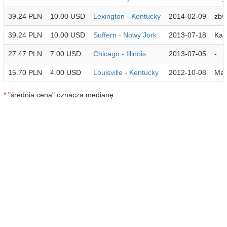
39.24 PLN
10.00 USD
Lexington - Kentucky
2014-02-09
zby
39.24 PLN
10.00 USD
Suffern - Nowy Jork
2013-07-18
Kar
27.47 PLN
7.00 USD
Chicago - Illinois
2013-07-05
-
15.70 PLN
4.00 USD
Louisville - Kentucky
2012-10-08
Mar
*
"średnia cena" oznacza medianę.