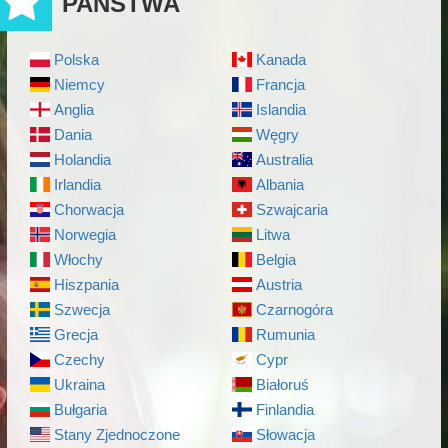
PAŃSTWA
Polska
Kanada
Niemcy
Francja
Anglia
Islandia
Dania
Węgry
Holandia
Australia
Irlandia
Albania
Chorwacja
Szwajcaria
Norwegia
Litwa
Włochy
Belgia
Hiszpania
Austria
Szwecja
Czarnogóra
Grecja
Rumunia
Czechy
Cypr
Ukraina
Białoruś
Bułgaria
Finlandia
Stany Zjednoczone
Słowacja