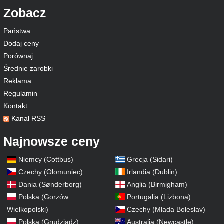
Zobacz
Państwa
Dodaj ceny
Porównaj
Średnie zarobki
Reklama
Regulamin
Kontakt
Kanał RSS
Najnowsze ceny
Niemcy (Cottbus)
Grecja (Sidari)
Czechy (Ołomuniec)
Irlandia (Dublin)
Dania (Sønderborg)
Anglia (Birmigham)
Polska (Gorzów
Portugalia (Lizbona)
Wielkopolski)
Czechy (Mlada Boleslav)
Polska (Grudziądz)
Australia (Newcastle)