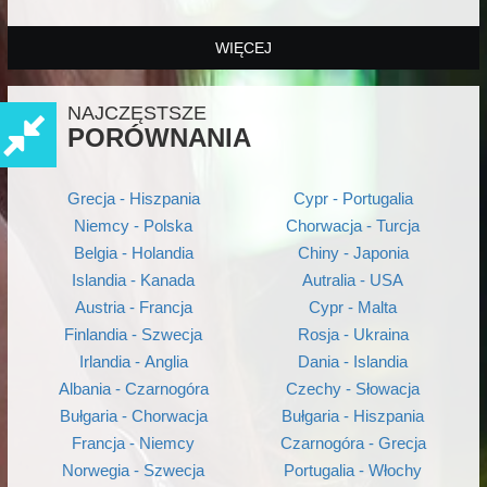
WIĘCEJ
NAJCZĘSTSZE
PORÓWNANIA
Grecja - Hiszpania
Cypr - Portugalia
Niemcy - Polska
Chorwacja - Turcja
Belgia - Holandia
Chiny - Japonia
Islandia - Kanada
Autralia - USA
Austria - Francja
Cypr - Malta
Finlandia - Szwecja
Rosja - Ukraina
Irlandia - Anglia
Dania - Islandia
Albania - Czarnogóra
Czechy - Słowacja
Bułgaria - Chorwacja
Bułgaria - Hiszpania
Francja - Niemcy
Czarnogóra - Grecja
Norwegia - Szwecja
Portugalia - Włochy