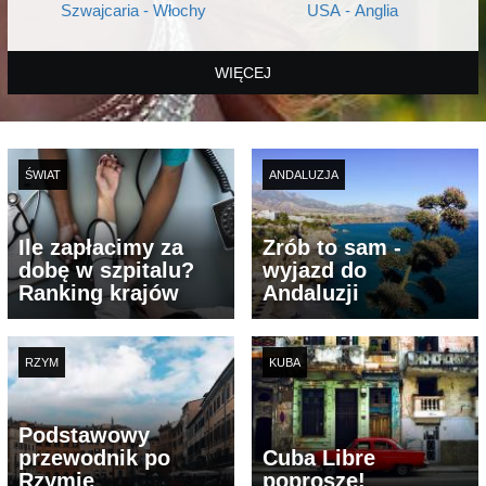
Szwajcaria - Włochy
USA - Anglia
WIĘCEJ
ŚWIAT
ANDALUZJA
Ile zapłacimy za
Zrób to sam -
dobę w szpitalu?
wyjazd do
Ranking krajów
Andaluzji
RZYM
KUBA
Podstawowy
przewodnik po
Cuba Libre
Rzymie
poproszę!