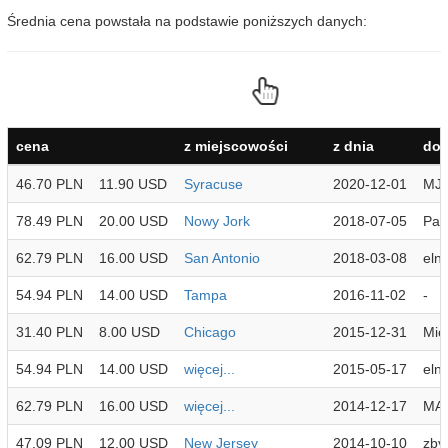
Średnia cena powstała na podstawie poniższych danych:
cena
z miejscowości
z dnia
dod
46.70 PLN
11.90 USD
Syracuse
2020-12-01
MJ
78.49 PLN
20.00 USD
Nowy Jork
2018-07-05
Paw
62.79 PLN
16.00 USD
San Antonio
2018-03-08
eln
54.94 PLN
14.00 USD
Tampa
2016-11-02
-
31.40 PLN
8.00 USD
Chicago
2015-12-31
Mic
54.94 PLN
14.00 USD
więcej...
2015-05-17
eln
62.79 PLN
16.00 USD
więcej...
2014-12-17
MA
47.09 PLN
12.00 USD
New Jersey
2014-10-10
zby