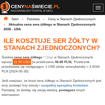
CENY
NA
ŚWIECIE
.PL
Togg
NAJCENNIEJSZY PORTAL W SIECI
navi
Start
Państwa
Ceny w Stanach Zjednoczonych
Aktualna cena sera żółtego w Stanach Zjednoczonych
2026 - USA
ILE KOSZTUJE SER ŻÓŁTY W
STANACH ZJEDNOCZONYCH?
Średnia
cena sera żółtego
*
(1kg)
w Stanach Zjednoczonych
wynosi
11.95 USD
(w przeliczeniu
46.90 PLN
). Przelicznik
przedstawia się następująco: 1 USD (dolar amerykański) = 3.9244
PLN (2024-05-30) .
Jeśli uważasz, że koszt sera żółtego w Stanach Zjednoczonych jest
inny, poświęć trzy minuty i
uzupełnij specjalny formularz
.
Pamiętaj, że dzieląc się swoją wiedzą,
pomagasz
innym
internautom.