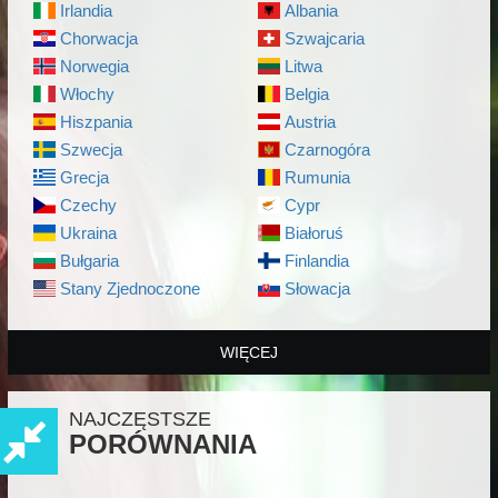
Irlandia
Albania
Chorwacja
Szwajcaria
Norwegia
Litwa
Włochy
Belgia
Hiszpania
Austria
Szwecja
Czarnogóra
Grecja
Rumunia
Czechy
Cypr
Ukraina
Białoruś
Bułgaria
Finlandia
Stany Zjednoczone
Słowacja
WIĘCEJ
NAJCZĘSTSZE
PORÓWNANIA