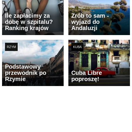
Ile zapłacimy za
Zrób to sam -
dobę w szpitalu?
wyjazd do
Ranking krajów
Andaluzji
RZYM
KUBA
Podstawowy
przewodnik po
Cuba Libre
Rzymie
poproszę!