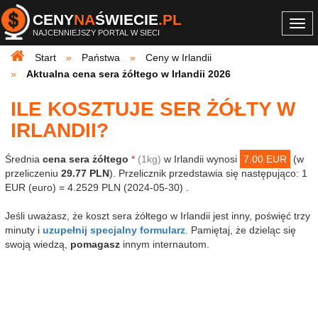
CENY
NA
ŚWIECIE
.PL
Togg
NAJCENNIEJSZY PORTAL W SIECI
navi
Start
Państwa
Ceny w Irlandii
Aktualna cena sera żółtego w Irlandii 2026
ILE KOSZTUJE SER ŻÓŁTY W
IRLANDII?
Średnia
cena sera żółtego
*
(1kg)
w Irlandii wynosi
7.00 EUR
(w
przeliczeniu
29.77 PLN
). Przelicznik przedstawia się następująco: 1
EUR (euro) = 4.2529 PLN (2024-05-30) .
Jeśli uważasz, że koszt sera żółtego w Irlandii jest inny, poświęć trzy
minuty i
uzupełnij specjalny formularz
. Pamiętaj, że dzieląc się
swoją wiedzą,
pomagasz
innym internautom.