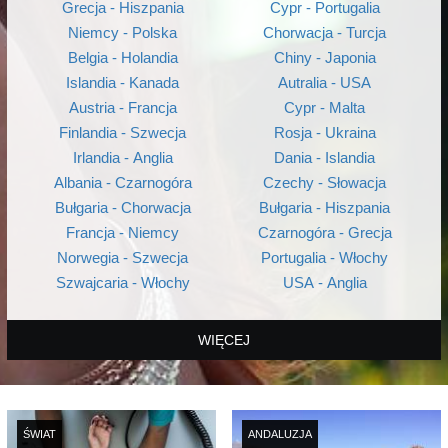
Grecja - Hiszpania
Cypr - Portugalia
Niemcy - Polska
Chorwacja - Turcja
Belgia - Holandia
Chiny - Japonia
Islandia - Kanada
Autralia - USA
Austria - Francja
Cypr - Malta
Finlandia - Szwecja
Rosja - Ukraina
Irlandia - Anglia
Dania - Islandia
Albania - Czarnogóra
Czechy - Słowacja
Bułgaria - Chorwacja
Bułgaria - Hiszpania
Francja - Niemcy
Czarnogóra - Grecja
Norwegia - Szwecja
Portugalia - Włochy
Szwajcaria - Włochy
USA - Anglia
WIĘCEJ
ŚWIAT
ANDALUZJA