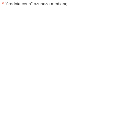
*
"średnia cena" oznacza medianę.