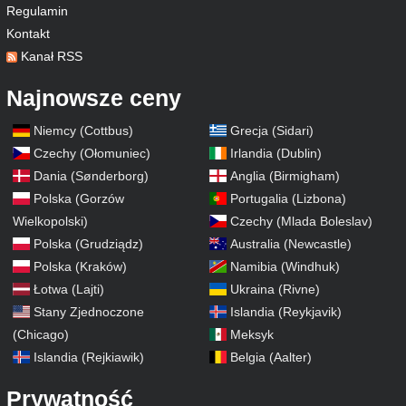
Regulamin
Kontakt
Kanał RSS
Najnowsze ceny
Niemcy (Cottbus)
Grecja (Sidari)
Czechy (Ołomuniec)
Irlandia (Dublin)
Dania (Sønderborg)
Anglia (Birmigham)
Polska (Gorzów
Portugalia (Lizbona)
Wielkopolski)
Czechy (Mlada Boleslav)
Polska (Grudziądz)
Australia (Newcastle)
Polska (Kraków)
Namibia (Windhuk)
Łotwa (Lajti)
Ukraina (Rivne)
Stany Zjednoczone
Islandia (Reykjavik)
(Chicago)
Meksyk
Islandia (Rejkiawik)
Belgia (Aalter)
Prywatność