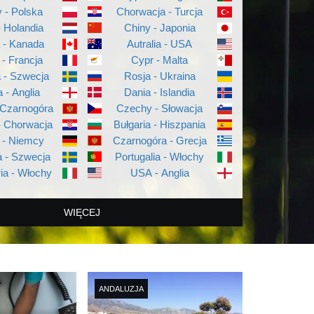
 - Polska
Chorwacja - Turcja
- Holandia
Chiny - Japonia
a - Kanada
Autralia - USA
 - Francja
Cypr - Malta
a - Szwecja
Rosja - Ukraina
a - Anglia
Dania - Islandia
 Czarnogóra
Czechy - Słowacja
- Chorwacja
Bułgaria - Hiszpania
 - Niemcy
Czarnogóra - Grecja
 - Szwecja
Portugalia - Włochy
ia - Włochy
USA - Anglia
WIĘCEJ
ANDALUZJA