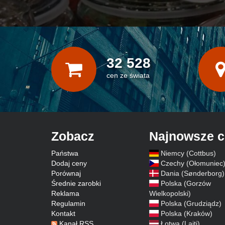
32 528
cen ze świata
Zobacz
Najnowsze 
Państwa
Niemcy (Cottbus)
Dodaj ceny
Czechy (Ołomuniec
Porównaj
Dania (Sønderborg)
Średnie zarobki
Polska (Gorzów
Reklama
Wielkopolski)
Regulamin
Polska (Grudziądz)
Kontakt
Polska (Kraków)
Kanał RSS
Łotwa (Lajti)