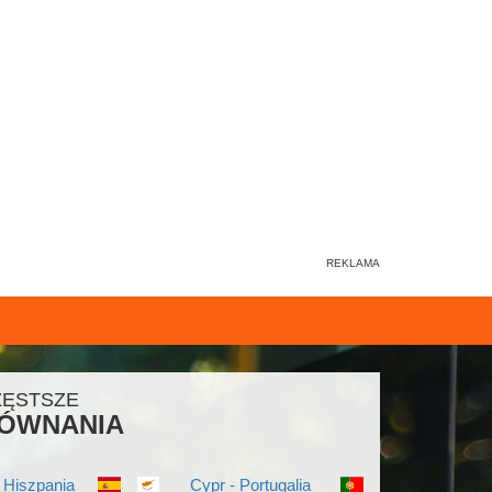
ZĘSTSZE
ÓWNANIA
 Hiszpania
Cypr - Portugalia