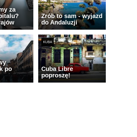
imy za
italu?
Zrób to sam - wyjazd
rajów
do Andaluzji
KUBA
wy
k po
Cuba Libre
poproszę!