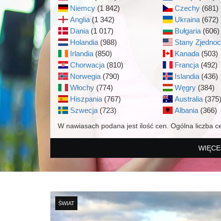
Niemcy
(1 842)
Czechy
(681)
Anglia
(1 342)
Ukraina
(672)
Dania
(1 017)
Bułgaria
(606)
Holandia
(988)
Stany Zjedno
Irlandia
(850)
Kanada
(503)
Chorwacja
(810)
Francja
(492)
Norwegia
(790)
Islandia
(436)
Włochy
(774)
Węgry
(384)
Hiszpania
(767)
Australia
(375
Szwecja
(723)
Albania
(366)
W nawiasach podana jest ilość cen. Ogólna liczba c
WIĘCE
ŚWIAT