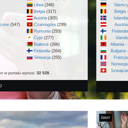
Litwa
(346)
Niemcy
Belgia
(317)
Belgia 
Austria
(305)
Islandi
czone
(547)
Czarnogóra
(299)
Austria
Rumunia
(293)
Finlandi
Cypr
(277)
Irlandi
Białoruś
(266)
Albania -
Finlandia
(264)
Bułgaria 
)
Słowacja
(255)
Francja
Norwegia
Szwajcar
en w portalu wynosi:
32 528
.
J
ŚWIAT