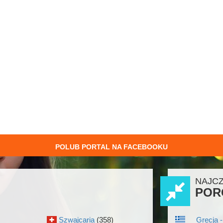
POLUB PORTAL NA FACEBOOKU
NAJC
POR
Szwajcaria
(358)
Grecja -