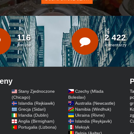
116
2 422
państw
komentarzy
ceny
P
Stany Zjednoczone
Czechy (Mlada
Ta
)
(Chicago)
Boleslav)
po
Islandia (Rejkiawik)
Australia (Newcastle)
gr
Grecja (Sidari)
Namibia (Windhuk)
Ko
Irlandia (Dublin)
Ukraina (Rivne)
zg
Anglia (Birmigham)
Islandia (Reykjavik)
Cz
Portugalia (Lizbona)
Meksyk
Belgia (Aalter)
A