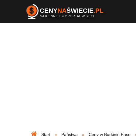
CENY
NA
ŚWIECIE
.PL
NAJCENNIEJSZY PORTAL W SIECI
Start
Państwa
Ceny w Burkinie Faso