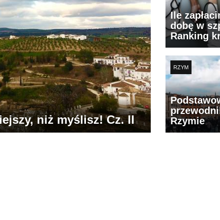
Ile zapłac
dobę w szp
Ranking k
RZYM
Podstawo
przewodni
jszy, niż myślisz! Cz. II
Rzymie