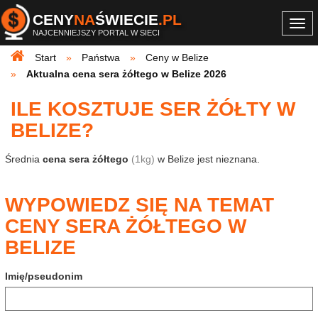
CENY
NA
ŚWIECIE
.PL
Togg
NAJCENNIEJSZY PORTAL W SIECI
navi
Start
Państwa
Ceny w Belize
Aktualna cena sera żółtego w Belize 2026
ILE KOSZTUJE SER ŻÓŁTY W
BELIZE?
Średnia
cena sera żółtego
(1kg)
w Belize jest nieznana.
WYPOWIEDZ SIĘ NA TEMAT
CENY SERA ŻÓŁTEGO W
BELIZE
Imię/pseudonim