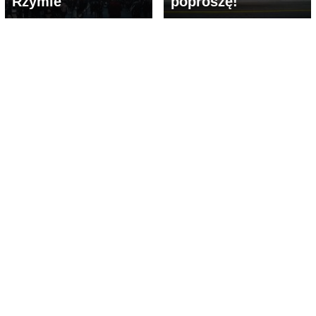
Rzymie
poproszę!