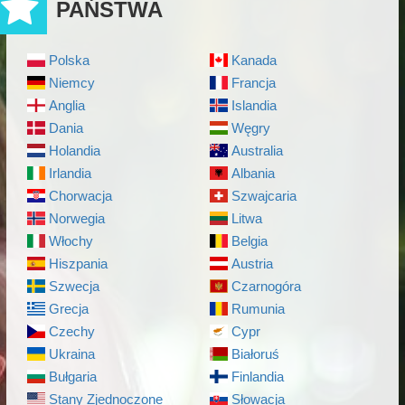
PAŃSTWA
Polska
Kanada
Niemcy
Francja
Anglia
Islandia
Dania
Węgry
Holandia
Australia
Irlandia
Albania
Chorwacja
Szwajcaria
Norwegia
Litwa
Włochy
Belgia
Hiszpania
Austria
Szwecja
Czarnogóra
Grecja
Rumunia
Czechy
Cypr
Ukraina
Białoruś
Bułgaria
Finlandia
Stany Zjednoczone
Słowacja