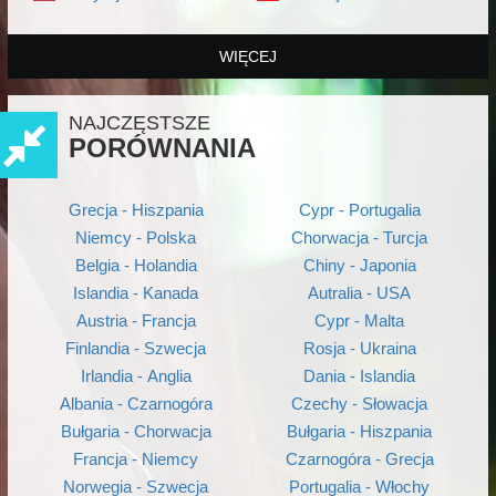
WIĘCEJ
NAJCZĘSTSZE
PORÓWNANIA
Grecja - Hiszpania
Cypr - Portugalia
Niemcy - Polska
Chorwacja - Turcja
Belgia - Holandia
Chiny - Japonia
Islandia - Kanada
Autralia - USA
Austria - Francja
Cypr - Malta
Finlandia - Szwecja
Rosja - Ukraina
Irlandia - Anglia
Dania - Islandia
Albania - Czarnogóra
Czechy - Słowacja
Bułgaria - Chorwacja
Bułgaria - Hiszpania
Francja - Niemcy
Czarnogóra - Grecja
Norwegia - Szwecja
Portugalia - Włochy