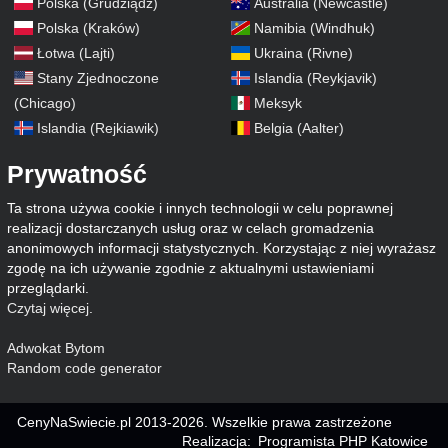
Polska (Grudziądz)
Australia (Newcastle)
Polska (Kraków)
Namibia (Windhuk)
Łotwa (Lajti)
Ukraina (Rivne)
Stany Zjednoczone
Islandia (Reykjavik)
(Chicago)
Meksyk
Islandia (Rejkiawik)
Belgia (Aalter)
Prywatność
Ta strona używa cookie i innych technologii w celu poprawnej
realizacji dostarczanych usług oraz w celach gromadzenia
anonimowych informacji statystycznych. Korzystając z niej wyrażasz
zgodę na ich używanie zgodnie z aktualnymi ustawieniami
przeglądarki.
Czytaj więcej
.
Adwokat Bytom
Random code generator
CenyNaSwiecie.pl 2013-2026. Wszelkie prawa zastrzeżone
Realizacja:
Programista PHP Katowice