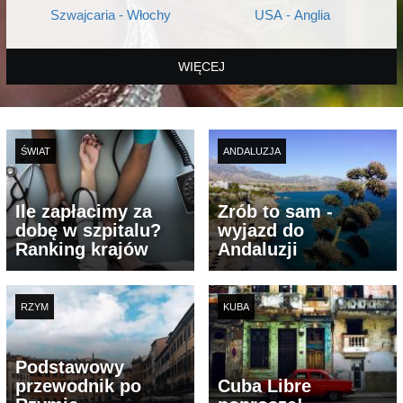
Szwajcaria - Włochy
USA - Anglia
WIĘCEJ
ŚWIAT
ANDALUZJA
Ile zapłacimy za
Zrób to sam -
dobę w szpitalu?
wyjazd do
Ranking krajów
Andaluzji
RZYM
KUBA
Podstawowy
przewodnik po
Cuba Libre