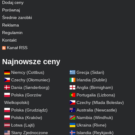
Dodaj ceny
Porównaj
Średnie zarobki
Reklama
Regulamin
Kontakt
Kanał RSS
Najnowsze ceny
Niemcy (Cottbus)
Grecja (Sidari)
Czechy (Ołomuniec)
Irlandia (Dublin)
Dania (Sønderborg)
Anglia (Birmigham)
Polska (Gorzów
Portugalia (Lizbona)
Wielkopolski)
Czechy (Mlada Boleslav)
Polska (Grudziądz)
Australia (Newcastle)
Polska (Kraków)
Namibia (Windhuk)
Łotwa (Lajti)
Ukraina (Rivne)
Stany Zjednoczone
Islandia (Reykjavik)