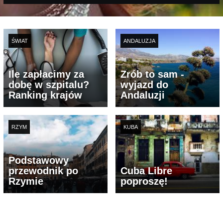
ŚWIAT
ANDALUZJA
Ile zapłacimy za
Zrób to sam -
dobę w szpitalu?
wyjazd do
Ranking krajów
Andaluzji
RZYM
KUBA
Podstawowy
przewodnik po
Cuba Libre
Rzymie
poproszę!