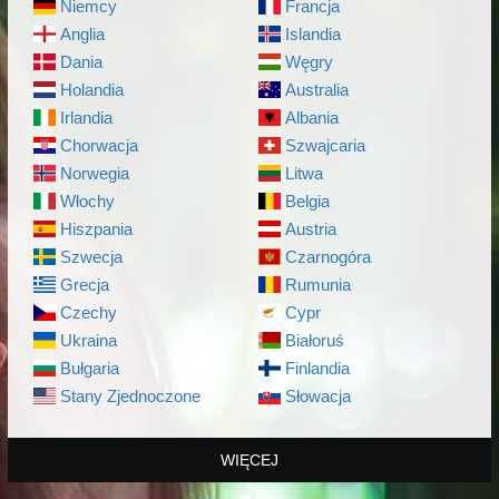
Niemcy
Francja
Anglia
Islandia
Dania
Węgry
Holandia
Australia
Irlandia
Albania
Chorwacja
Szwajcaria
Norwegia
Litwa
Włochy
Belgia
Hiszpania
Austria
Szwecja
Czarnogóra
Grecja
Rumunia
Czechy
Cypr
Ukraina
Białoruś
Bułgaria
Finlandia
Stany Zjednoczone
Słowacja
WIĘCEJ