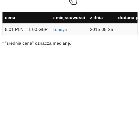
cena
z miejscowości
z dnia
dodana pr
5.01 PLN
1.00 GBP
Londyn
2015-05-25
-
*
"średnia cena" oznacza medianę.