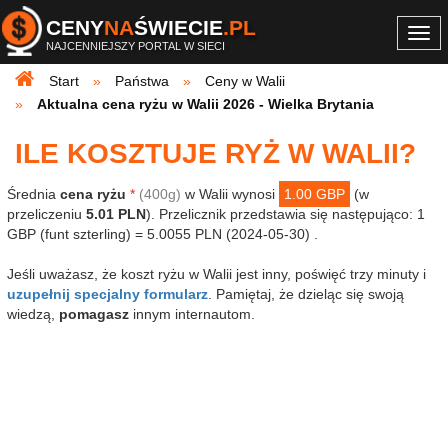
CENY
NA
ŚWIECIE
.PL
Togg
NAJCENNIEJSZY PORTAL W SIECI
navi
Start
Państwa
Ceny w Walii
Aktualna cena ryżu w Walii 2026 - Wielka Brytania
ILE KOSZTUJE RYŻ W WALII?
Średnia
cena ryżu
*
(400g)
w Walii wynosi
1.00 GBP
(w
przeliczeniu
5.01 PLN
). Przelicznik przedstawia się następująco: 1
GBP (funt szterling) = 5.0055 PLN (2024-05-30) .
Jeśli uważasz, że koszt ryżu w Walii jest inny, poświęć trzy minuty i
uzupełnij specjalny formularz
. Pamiętaj, że dzieląc się swoją
wiedzą,
pomagasz
innym internautom.