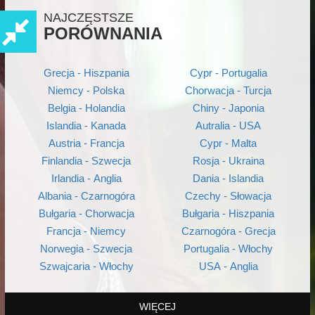
NAJCZĘSTSZE
PORÓWNANIA
Grecja - Hiszpania
Cypr - Portugalia
Niemcy - Polska
Chorwacja - Turcja
Belgia - Holandia
Chiny - Japonia
Islandia - Kanada
Autralia - USA
Austria - Francja
Cypr - Malta
Finlandia - Szwecja
Rosja - Ukraina
Irlandia - Anglia
Dania - Islandia
Albania - Czarnogóra
Czechy - Słowacja
Bułgaria - Chorwacja
Bułgaria - Hiszpania
Francja - Niemcy
Czarnogóra - Grecja
Norwegia - Szwecja
Portugalia - Włochy
Szwajcaria - Włochy
USA - Anglia
WIĘCEJ