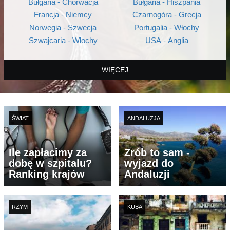
Bułgaria - Chorwacja
Bułgaria - Hiszpania
Francja - Niemcy
Czarnogóra - Grecja
Norwegia - Szwecja
Portugalia - Włochy
Szwajcaria - Włochy
USA - Anglia
WIĘCEJ
ŚWIAT
ANDALUZJA
Ile zapłacimy za
Zrób to sam -
dobę w szpitalu?
wyjazd do
Ranking krajów
Andaluzji
RZYM
KUBA