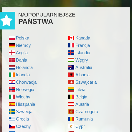
NAJPOPULARNIEJSZE
PAŃSTWA
Polska
Kanada
Niemcy
Francja
Anglia
Islandia
Dania
Węgry
Holandia
Australia
Irlandia
Albania
Chorwacja
Szwajcaria
Norwegia
Litwa
Włochy
Belgia
Hiszpania
Austria
Szwecja
Czarnogóra
Grecja
Rumunia
Czechy
Cypr