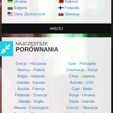
Ukraina
Białoruś
Bułgaria
Finlandia
Stany Zjednoczone
Słowacja
WIĘCEJ
NAJCZĘSTSZE
PORÓWNANIA
Grecja - Hiszpania
Cypr - Portugalia
Niemcy - Polska
Chorwacja - Turcja
Belgia - Holandia
Chiny - Japonia
Islandia - Kanada
Autralia - USA
Austria - Francja
Cypr - Malta
Finlandia - Szwecja
Rosja - Ukraina
Irlandia - Anglia
Dania - Islandia
Albania - Czarnogóra
Czechy - Słowacja