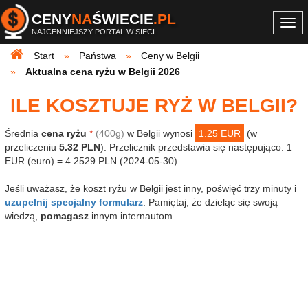
CENY
NA
ŚWIECIE
.PL
Togg
NAJCENNIEJSZY PORTAL W SIECI
navi
Start
Państwa
Ceny w Belgii
Aktualna cena ryżu w Belgii 2026
ILE KOSZTUJE RYŻ W BELGII?
Średnia
cena ryżu
*
(400g)
w Belgii wynosi
1.25 EUR
(w
przeliczeniu
5.32 PLN
). Przelicznik przedstawia się następująco: 1
EUR (euro) = 4.2529 PLN (2024-05-30) .
Jeśli uważasz, że koszt ryżu w Belgii jest inny, poświęć trzy minuty i
uzupełnij specjalny formularz
. Pamiętaj, że dzieląc się swoją
wiedzą,
pomagasz
innym internautom.