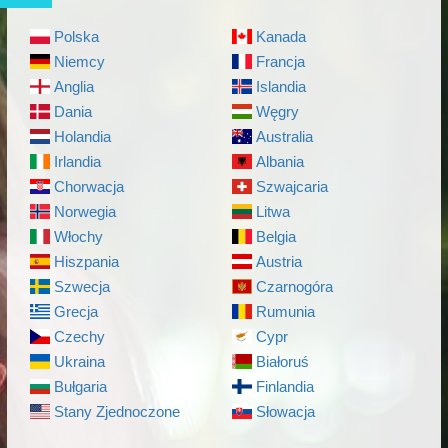
Polska
Kanada
Niemcy
Francja
Anglia
Islandia
Dania
Węgry
Holandia
Australia
Irlandia
Albania
Chorwacja
Szwajcaria
Norwegia
Litwa
Włochy
Belgia
Hiszpania
Austria
Szwecja
Czarnogóra
Grecja
Rumunia
Czechy
Cypr
Ukraina
Białoruś
Bułgaria
Finlandia
Stany Zjednoczone
Słowacja