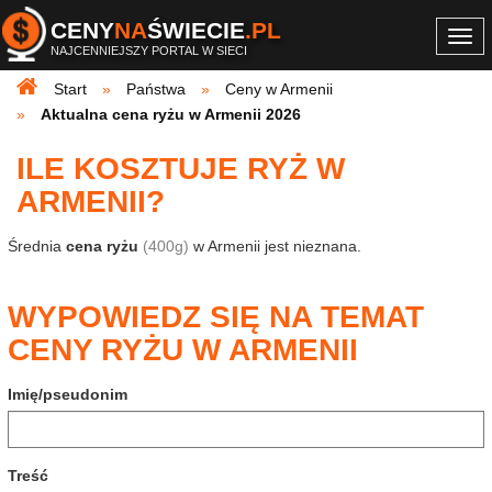
CENY
NA
ŚWIECIE
.PL
Togg
NAJCENNIEJSZY PORTAL W SIECI
navi
Start
Państwa
Ceny w Armenii
Aktualna cena ryżu w Armenii 2026
ILE KOSZTUJE RYŻ W
ARMENII?
Średnia
cena ryżu
(400g)
w Armenii jest nieznana.
WYPOWIEDZ SIĘ NA TEMAT
CENY RYŻU W ARMENII
Imię/pseudonim
Treść