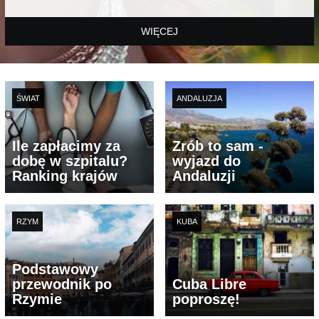
WIĘCEJ
ŚWIAT
ANDALUZJA
Ile zapłacimy za
Zrób to sam -
dobę w szpitalu?
wyjazd do
Ranking krajów
Andaluzji
RZYM
KUBA
Podstawowy
przewodnik po
Cuba Libre
Rzymie
poproszę!