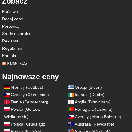
Zobacz
Państwa
Dodaj ceny
Porównaj
Średnie zarobki
Reklama
Regulamin
Kontakt
Kanał RSS
Najnowsze ceny
Niemcy (Cottbus)
Grecja (Sidari)
Czechy (Ołomuniec)
Irlandia (Dublin)
Dania (Sønderborg)
Anglia (Birmigham)
Polska (Gorzów
Portugalia (Lizbona)
Wielkopolski)
Czechy (Mlada Boleslav)
Polska (Grudziądz)
Australia (Newcastle)
Polska (Kraków)
Namibia (Windhuk)