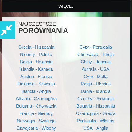
WIĘCEJ
NAJCZĘSTSZE
PORÓWNANIA
Grecja - Hiszpania
Cypr - Portugalia
Niemcy - Polska
Chorwacja - Turcja
Belgia - Holandia
Chiny - Japonia
Islandia - Kanada
Autralia - USA
Austria - Francja
Cypr - Malta
Finlandia - Szwecja
Rosja - Ukraina
Irlandia - Anglia
Dania - Islandia
Albania - Czarnogóra
Czechy - Słowacja
Bułgaria - Chorwacja
Bułgaria - Hiszpania
Francja - Niemcy
Czarnogóra - Grecja
Norwegia - Szwecja
Portugalia - Włochy
Szwajcaria - Włochy
USA - Anglia