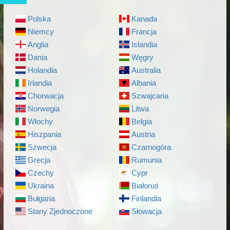
Polska
Kanada
Niemcy
Francja
Anglia
Islandia
Dania
Węgry
Holandia
Australia
Irlandia
Albania
Chorwacja
Szwajcaria
Norwegia
Litwa
Włochy
Belgia
Hiszpania
Austria
Szwecja
Czarnogóra
Grecja
Rumunia
Czechy
Cypr
Ukraina
Białoruś
Bułgaria
Finlandia
Stany Zjednoczone
Słowacja