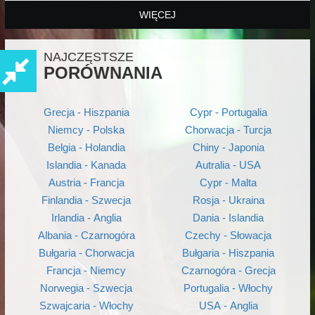
WIĘCEJ
NAJCZĘSTSZE
PORÓWNANIA
Grecja - Hiszpania
Cypr - Portugalia
Niemcy - Polska
Chorwacja - Turcja
Belgia - Holandia
Chiny - Japonia
Islandia - Kanada
Autralia - USA
Austria - Francja
Cypr - Malta
Finlandia - Szwecja
Rosja - Ukraina
Irlandia - Anglia
Dania - Islandia
Albania - Czarnogóra
Czechy - Słowacja
Bułgaria - Chorwacja
Bułgaria - Hiszpania
Francja - Niemcy
Czarnogóra - Grecja
Norwegia - Szwecja
Portugalia - Włochy
Szwajcaria - Włochy
USA - Anglia