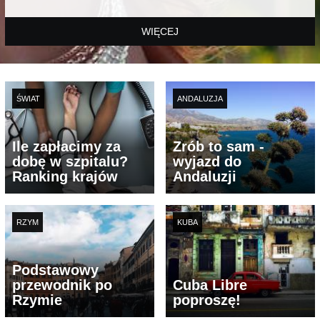
WIĘCEJ
ŚWIAT
ANDALUZJA
Ile zapłacimy za
Zrób to sam -
dobę w szpitalu?
wyjazd do
Ranking krajów
Andaluzji
RZYM
KUBA
Podstawowy
przewodnik po
Cuba Libre
Rzymie
poproszę!