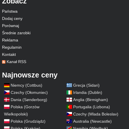
Zobacz
Państwa
Dodaj ceny
Porównaj
Średnie zarobki
Reklama
Regulamin
Kontakt
Kanał RSS
Najnowsze ceny
Niemcy (Cottbus)
Grecja (Sidari)
Czechy (Ołomuniec)
Irlandia (Dublin)
Dania (Sønderborg)
Anglia (Birmigham)
Polska (Gorzów
Portugalia (Lizbona)
Wielkopolski)
Czechy (Mlada Boleslav)
Polska (Grudziądz)
Australia (Newcastle)
Polska (Kraków)
Namibia (Windhuk)