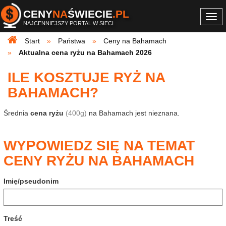
CENY
NA
ŚWIECIE
.PL
Togg
NAJCENNIEJSZY PORTAL W SIECI
navi
Start
Państwa
Ceny na Bahamach
Aktualna cena ryżu na Bahamach 2026
ILE KOSZTUJE RYŻ NA
BAHAMACH?
Średnia
cena ryżu
(400g)
na Bahamach jest nieznana.
WYPOWIEDZ SIĘ NA TEMAT
CENY RYŻU NA BAHAMACH
Imię/pseudonim
Treść