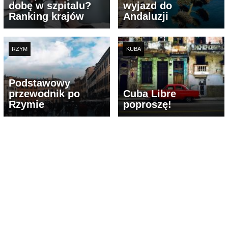
dobę w szpitalu?
wyjazd do
Ranking krajów
Andaluzji
RZYM
KUBA
Podstawowy
przewodnik po
Cuba Libre
Rzymie
poproszę!