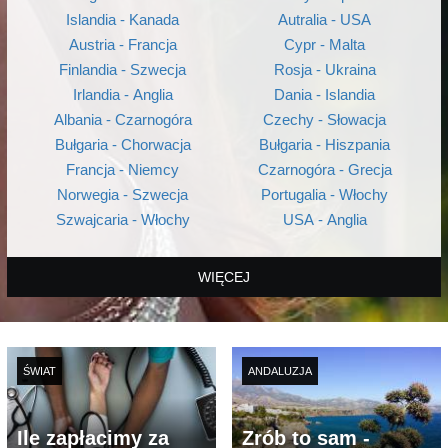
Islandia - Kanada
Autralia - USA
Austria - Francja
Cypr - Malta
Finlandia - Szwecja
Rosja - Ukraina
Irlandia - Anglia
Dania - Islandia
Albania - Czarnogóra
Czechy - Słowacja
Bułgaria - Chorwacja
Bułgaria - Hiszpania
Francja - Niemcy
Czarnogóra - Grecja
Norwegia - Szwecja
Portugalia - Włochy
Szwajcaria - Włochy
USA - Anglia
WIĘCEJ
ŚWIAT
ANDALUZJA
Ile zapłacimy za
Zrób to sam -