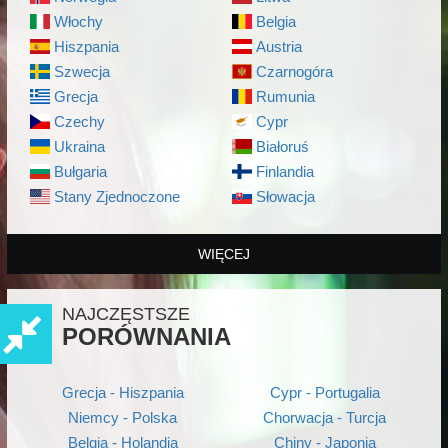
Włochy
Belgia
Hiszpania
Austria
Szwecja
Czarnogóra
Grecja
Rumunia
Czechy
Cypr
Ukraina
Białoruś
Bułgaria
Finlandia
Stany Zjednoczone
Słowacja
WIĘCEJ
NAJCZĘSTSZE
PORÓWNANIA
Grecja - Hiszpania
Cypr - Portugalia
Niemcy - Polska
Chorwacja - Turcja
Belgia - Holandia
Chiny - Japonia