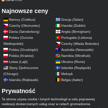
Najnowsze ceny
Niemcy (Cottbus)
Grecja (Sidari)
Czechy (Ołomuniec)
Irlandia (Dublin)
Dania (Sønderborg)
Anglia (Birmigham)
Polska (Gorzów
Portugalia (Lizbona)
Wielkopolski)
Czechy (Mlada Boleslav)
Polska (Grudziądz)
Australia (Newcastle)
Polska (Kraków)
Namibia (Windhuk)
Łotwa (Lajti)
Ukraina (Rivne)
Stany Zjednoczone
Islandia (Reykjavik)
(Chicago)
Meksyk
Islandia (Rejkiawik)
Belgia (Aalter)
Prywatność
Ta strona używa cookie i innych technologii w celu poprawnej
realizacji dostarczanych usług oraz w celach gromadzenia