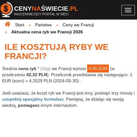
CENY
NA
ŚWIECIE
.PL
Togg
NAJCENNIEJSZY PORTAL W SIECI
navi
Start
Państwa
Ceny we Francji
Aktualna cena ryb we Francji 2026
ILE KOSZTUJĄ RYBY WE
FRANCJI?
Średnia
cena ryb
*
(1kg)
we Francji wynosi
9.95 EUR
(w
przeliczeniu
42.32 PLN
). Przelicznik przedstawia się następująco: 1
EUR (euro) = 4.2529 PLN (2024-05-30) .
Jeśli uważasz, że koszt ryb we Francji jest inny, poświęć trzy minuty i
uzupełnij specjalny formularz
. Pamiętaj, że dzieląc się swoją
wiedzą,
pomagasz
innym internautom.