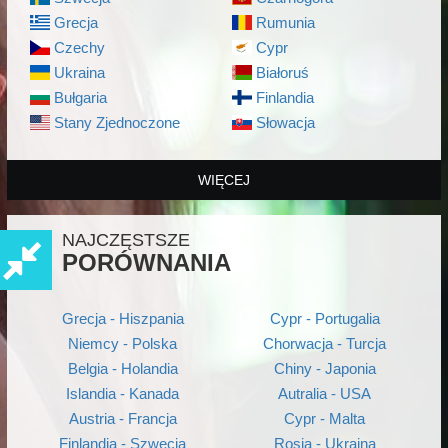
Grecja
Rumunia
Czechy
Cypr
Ukraina
Białoruś
Bułgaria
Finlandia
Stany Zjednoczone
Słowacja
WIĘCEJ
NAJCZĘSTSZE
PORÓWNANIA
Grecja - Hiszpania
Cypr - Portugalia
Niemcy - Polska
Chorwacja - Turcja
Belgia - Holandia
Chiny - Japonia
Islandia - Kanada
Autralia - USA
Austria - Francja
Cypr - Malta
Finlandia - Szwecja
Rosja - Ukraina