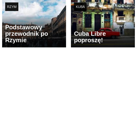
RZYM
KUBA
Podstawowy
przewodnik po
Cuba Libre
Rzymie
poproszę!