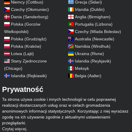
Niemcy (Cottbus)
Grecja (Sidari)
Czechy (Ołomuniec)
Irlandia (Dublin)
Dania (Sønderborg)
Anglia (Birmigham)
Polska (Gorzów
Portugalia (Lizbona)
Wielkopolski)
Czechy (Mlada Boleslav)
Polska (Grudziądz)
Australia (Newcastle)
Polska (Kraków)
Namibia (Windhuk)
Łotwa (Lajti)
Ukraina (Rivne)
Stany Zjednoczone
Islandia (Reykjavik)
(Chicago)
Meksyk
Islandia (Rejkiawik)
Belgia (Aalter)
Prywatność
Ta strona używa cookie i innych technologii w celu poprawnej
realizacji dostarczanych usług oraz w celach gromadzenia
anonimowych informacji statystycznych. Korzystając z niej wyrażasz
zgodę na ich używanie zgodnie z aktualnymi ustawieniami
przeglądarki.
Czytaj więcej
.