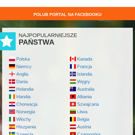
POLUB PORTAL NA FACEBOOKU
NAJPOPULARNIEJSZE
PAŃSTWA
Polska
Kanada
Niemcy
Francja
Anglia
Islandia
Dania
Węgry
Holandia
Australia
Irlandia
Albania
Chorwacja
Szwajcaria
Norwegia
Litwa
Włochy
Belgia
Hiszpania
Austria
Szwecja
Czarnogóra