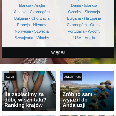
Irlandia - Anglia
Dania - Islandia
Albania - Czarnogóra
Czechy - Słowacja
Bułgaria - Chorwacja
Bułgaria - Hiszpania
Francja - Niemcy
Czarnogóra - Grecja
Norwegia - Szwecja
Portugalia - Włochy
Szwajcaria - Włochy
USA - Anglia
WIĘCEJ
ŚWIAT
ANDALUZJA
Ile zapłacimy za
Zrób to sam -
dobę w szpitalu?
wyjazd do
Ranking krajów
Andaluzji