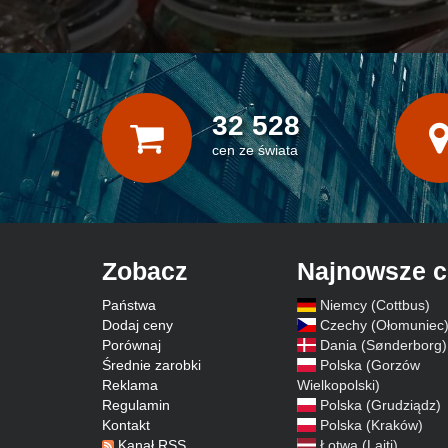
32 528
cen ze świata
Zobacz
Najnowsze 
Państwa
Niemcy (Cottbus)
Dodaj ceny
Czechy (Ołomuniec
Porównaj
Dania (Sønderborg)
Średnie zarobki
Polska (Gorzów
Reklama
Wielkopolski)
Regulamin
Polska (Grudziądz)
Kontakt
Polska (Kraków)
Kanał RSS
Łotwa (Lajti)