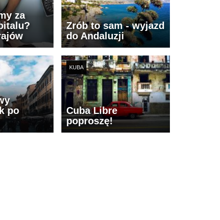
imy za
italu?
Zrób to sam - wyjazd
rajów
do Andaluzji
KUBA
wy
k po
Cuba Libre
poproszę!