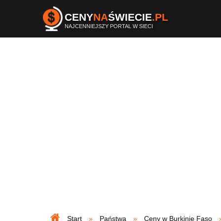
CENY
NA
ŚWIECIE
.PL
NAJCENNIEJSZY PORTAL W SIECI
Start
Państwa
Ceny w Burkinie Faso