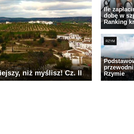
Ile zapłac
dobę w szp
Ranking k
RZYM
Podstawo
przewodni
jszy, niż myślisz! Cz. II
Rzymie