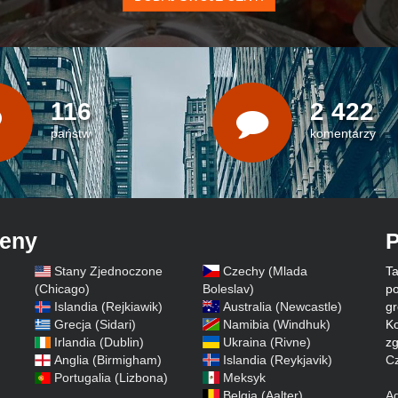
116
2 422
państw
komentarzy
ceny
P
Stany Zjednoczone
Czechy (Mlada
Ta
)
(Chicago)
Boleslav)
po
Islandia (Rejkiawik)
Australia (Newcastle)
gr
Grecja (Sidari)
Namibia (Windhuk)
Ko
Irlandia (Dublin)
Ukraina (Rivne)
zg
Anglia (Birmigham)
Islandia (Reykjavik)
Cz
Portugalia (Lizbona)
Meksyk
Belgia (Aalter)
A