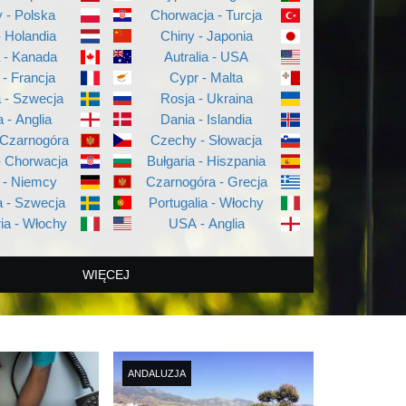
 - Polska
Chorwacja - Turcja
- Holandia
Chiny - Japonia
a - Kanada
Autralia - USA
 - Francja
Cypr - Malta
a - Szwecja
Rosja - Ukraina
a - Anglia
Dania - Islandia
 Czarnogóra
Czechy - Słowacja
- Chorwacja
Bułgaria - Hiszpania
 - Niemcy
Czarnogóra - Grecja
 - Szwecja
Portugalia - Włochy
ia - Włochy
USA - Anglia
WIĘCEJ
ANDALUZJA