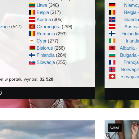
Litwa
(346)
Niemcy
Belgia
(317)
Belgia 
Austria
(305)
Islandi
czone
(547)
Czarnogóra
(299)
Austria
Rumunia
(293)
Finlandi
Cypr
(277)
Irlandi
Białoruś
(266)
Albania -
Finlandia
(264)
Bułgaria 
)
Słowacja
(255)
Francja
Norwegia
Szwajcar
en w portalu wynosi:
32 528
.
J
ŚWIAT