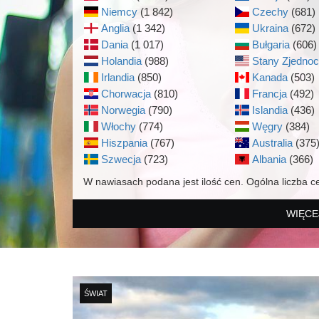
Niemcy
(1 842)
Czechy
(681)
Anglia
(1 342)
Ukraina
(672)
Dania
(1 017)
Bułgaria
(606)
Holandia
(988)
Stany Zjedno
Irlandia
(850)
Kanada
(503)
Chorwacja
(810)
Francja
(492)
Norwegia
(790)
Islandia
(436)
Włochy
(774)
Węgry
(384)
Hiszpania
(767)
Australia
(375
Szwecja
(723)
Albania
(366)
W nawiasach podana jest ilość cen. Ogólna liczba c
WIĘCE
ŚWIAT