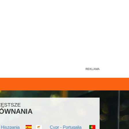
ZĘSTSZE
ÓWNANIA
 Hiszpania
Cypr - Portugalia