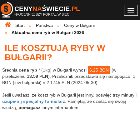
CENY
NA
ŚWIECIE
.PL
Togg
NAJCENNIEJSZY PORTAL W SIECI
navi
Start
Państwa
Ceny w Bułgarii
Aktualna cena ryb w Bułgarii 2026
ILE KOSZTUJĄ RYBY W
BUŁGARII?
Średnia
cena ryb
*
(1kg)
w Bułgarii wynosi
6.25 BGN
(w
przeliczeniu
13.59 PLN
). Przelicznik przedstawia się następująco: 1
BGN (lew bułgarski) = 2.1745 PLN (2024-05-30) .
Jeśli uważasz, że koszt ryb w Bułgarii jest inny, poświęć trzy minuty i
uzupełnij specjalny formularz
. Pamiętaj, że dzieląc się swoją
wiedzą,
pomagasz
innym internautom.