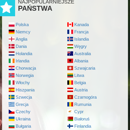
NAJPOPULARNIEJSZE
PAŃSTWA
Polska
Kanada
Niemcy
Francja
Anglia
Islandia
Dania
Węgry
Holandia
Australia
Irlandia
Albania
Chorwacja
Szwajcaria
Norwegia
Litwa
Włochy
Belgia
Hiszpania
Austria
Szwecja
Czarnogóra
Grecja
Rumunia
Czechy
Cypr
Ukraina
Białoruś
Bułgaria
Finlandia