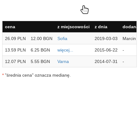
cena
z miejscowości
z dnia
dodana
26.09 PLN
12.00 BGN
Sofia
2019-03-03
Marcin
13.59 PLN
6.25 BGN
więcej...
2015-06-22
-
12.07 PLN
5.55 BGN
Varna
2014-07-31
-
*
"średnia cena" oznacza medianę.