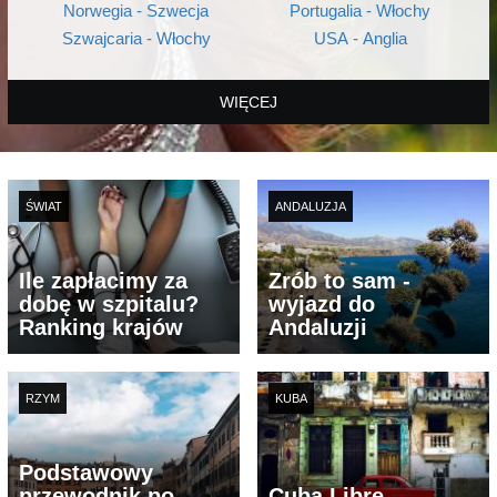
Norwegia - Szwecja
Portugalia - Włochy
Szwajcaria - Włochy
USA - Anglia
WIĘCEJ
ŚWIAT
ANDALUZJA
Ile zapłacimy za
Zrób to sam -
dobę w szpitalu?
wyjazd do
Ranking krajów
Andaluzji
RZYM
KUBA
Podstawowy
przewodnik po
Cuba Libre