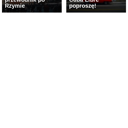
Rzymie
poproszę!