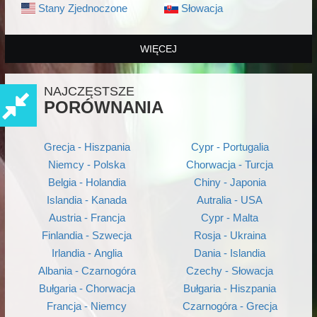
Stany Zjednoczone
Słowacja
WIĘCEJ
NAJCZĘSTSZE
PORÓWNANIA
Grecja - Hiszpania
Cypr - Portugalia
Niemcy - Polska
Chorwacja - Turcja
Belgia - Holandia
Chiny - Japonia
Islandia - Kanada
Autralia - USA
Austria - Francja
Cypr - Malta
Finlandia - Szwecja
Rosja - Ukraina
Irlandia - Anglia
Dania - Islandia
Albania - Czarnogóra
Czechy - Słowacja
Bułgaria - Chorwacja
Bułgaria - Hiszpania
Francja - Niemcy
Czarnogóra - Grecja