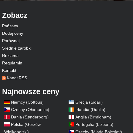
Zobacz
Państwa
Dodaj ceny
Porównaj
Średnie zarobki
Reklama
Regulamin
Kontakt
Kanał RSS
Najnowsze ceny
Niemcy (Cottbus)
Grecja (Sidari)
Czechy (Ołomuniec)
Irlandia (Dublin)
Dania (Sønderborg)
Anglia (Birmigham)
Polska (Gorzów
Portugalia (Lizbona)
Wielkopolski)
Czechy (Mlada Boleslav)