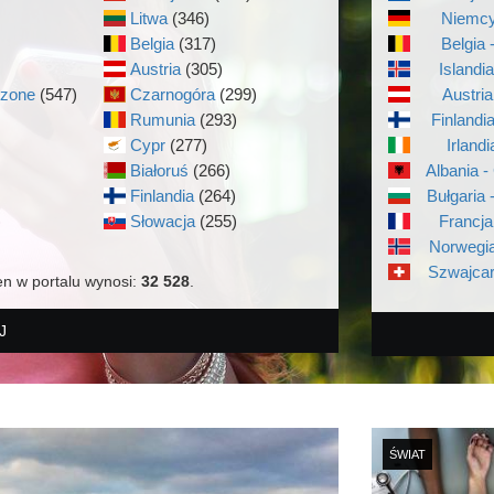
Litwa
(346)
Niemcy
Belgia
(317)
Belgia 
Austria
(305)
Islandi
czone
(547)
Czarnogóra
(299)
Austria
Rumunia
(293)
Finlandi
Cypr
(277)
Irlandi
Białoruś
(266)
Albania -
Finlandia
(264)
Bułgaria 
)
Słowacja
(255)
Francja
Norwegia
Szwajcar
en w portalu wynosi:
32 528
.
J
ŚWIAT