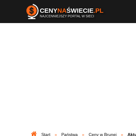
CENY
NA
ŚWIECIE
.PL
NAJCENNIEJSZY PORTAL W SIECI
Start
Państwa
Ceny w Brunei
Akt