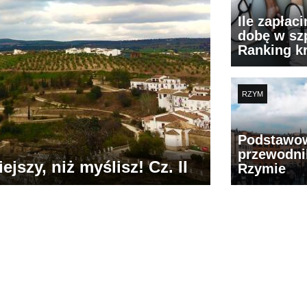
Ile zapłac
dobę w szp
Ranking k
RZYM
Podstawo
przewodni
jszy, niż myślisz! Cz. II
Rzymie