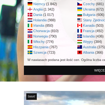
Niemcy
(1 842)
Czechy
(681)
Anglia
(1 342)
Ukraina
(672)
Dania
(1 017)
Bułgaria
(606)
Holandia
(988)
Stany Zjedno
Irlandia
(850)
Kanada
(503)
Chorwacja
(810)
Francja
(492)
Norwegia
(790)
Islandia
(436)
Włochy
(774)
Węgry
(384)
Hiszpania
(767)
Australia
(375
Szwecja
(723)
Albania
(366)
W nawiasach podana jest ilość cen. Ogólna liczba c
WIĘCE
ŚWIAT