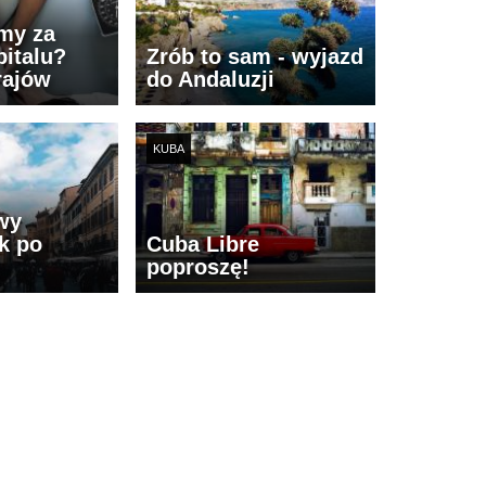
imy za
italu?
Zrób to sam - wyjazd
rajów
do Andaluzji
KUBA
wy
k po
Cuba Libre
poproszę!