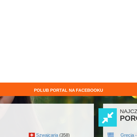
POLUB PORTAL NA FACEBOOKU
NAJC
POR
Szwajcaria
(358)
Grecja -