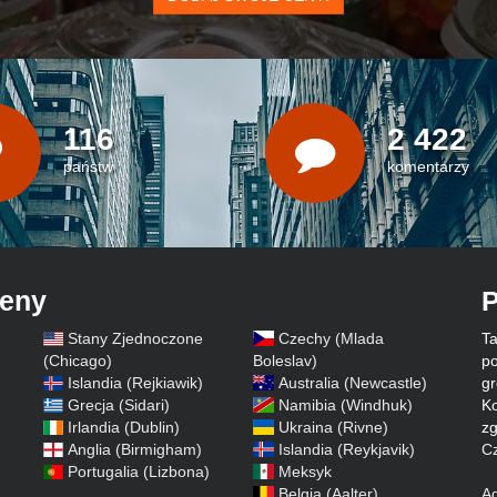
116
2 422
państw
komentarzy
ceny
P
Stany Zjednoczone
Czechy (Mlada
Ta
)
(Chicago)
Boleslav)
po
Islandia (Rejkiawik)
Australia (Newcastle)
gr
Grecja (Sidari)
Namibia (Windhuk)
Ko
Irlandia (Dublin)
Ukraina (Rivne)
zg
Anglia (Birmigham)
Islandia (Reykjavik)
Cz
Portugalia (Lizbona)
Meksyk
Belgia (Aalter)
A