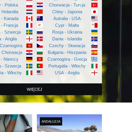
 - Polska
Chorwacja - Turcja
- Holandia
Chiny - Japonia
a - Kanada
Autralia - USA
 - Francja
Cypr - Malta
a - Szwecja
Rosja - Ukraina
a - Anglia
Dania - Islandia
 Czarnogóra
Czechy - Słowacja
- Chorwacja
Bułgaria - Hiszpania
 - Niemcy
Czarnogóra - Grecja
 - Szwecja
Portugalia - Włochy
ia - Włochy
USA - Anglia
WIĘCEJ
ANDALUZJA