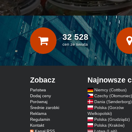
32 528
cen ze świata
Zobacz
Najnowsze 
Państwa
Niemcy (Cottbus)
Dodaj ceny
Czechy (Ołomuniec
Porównaj
Dania (Sønderborg)
Średnie zarobki
Polska (Gorzów
Reklama
Wielkopolski)
Regulamin
Polska (Grudziądz)
Kontakt
Polska (Kraków)
Kanał RSS
Łotwa (Lajti)