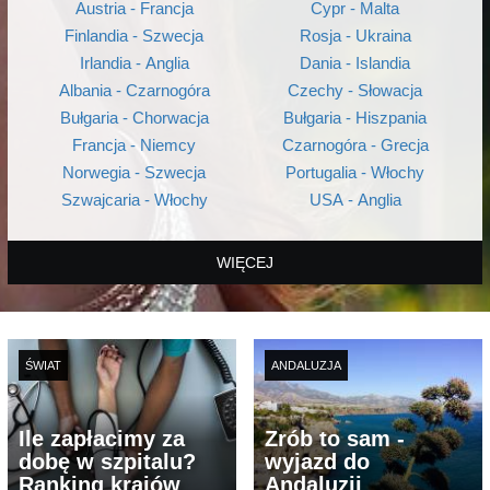
Austria - Francja
Cypr - Malta
Finlandia - Szwecja
Rosja - Ukraina
Irlandia - Anglia
Dania - Islandia
Albania - Czarnogóra
Czechy - Słowacja
Bułgaria - Chorwacja
Bułgaria - Hiszpania
Francja - Niemcy
Czarnogóra - Grecja
Norwegia - Szwecja
Portugalia - Włochy
Szwajcaria - Włochy
USA - Anglia
WIĘCEJ
ŚWIAT
ANDALUZJA
Ile zapłacimy za
Zrób to sam -
dobę w szpitalu?
wyjazd do
Ranking krajów
Andaluzji