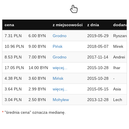
cena
z miejscowości
z dnia
dodana 
7.31 PLN
6.00 BYN
Grodno
2019-05-29
Ryszard
10.96 PLN
9.00 BYN
Pińsk
2018-05-07
Mirek
8.53 PLN
7.00 BYN
Grodno
2017-11-14
Andrei
17.05 PLN
14.00 BYN
więcej...
2015-10-28
Ihar
4.38 PLN
3.60 BYN
Mińsk
2015-10-28
-
3.64 PLN
2.99 BYN
więcej...
2015-05-15
Asia
3.04 PLN
2.50 BYN
Mohylew
2013-12-28
Lech
*
"średnia cena" oznacza medianę.