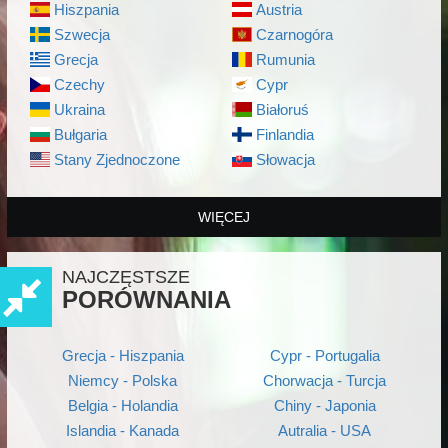
Hiszpania
Austria
Szwecja
Czarnogóra
Grecja
Rumunia
Czechy
Cypr
Ukraina
Białoruś
Bułgaria
Finlandia
Stany Zjednoczone
Słowacja
WIĘCEJ
NAJCZĘSTSZE
PORÓWNANIA
Grecja - Hiszpania
Cypr - Portugalia
Niemcy - Polska
Chorwacja - Turcja
Belgia - Holandia
Chiny - Japonia
Islandia - Kanada
Autralia - USA