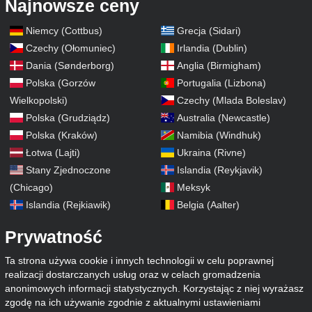
Najnowsze ceny
Niemcy (Cottbus)
Grecja (Sidari)
Czechy (Ołomuniec)
Irlandia (Dublin)
Dania (Sønderborg)
Anglia (Birmigham)
Polska (Gorzów
Portugalia (Lizbona)
Wielkopolski)
Czechy (Mlada Boleslav)
Polska (Grudziądz)
Australia (Newcastle)
Polska (Kraków)
Namibia (Windhuk)
Łotwa (Lajti)
Ukraina (Rivne)
Stany Zjednoczone
Islandia (Reykjavik)
(Chicago)
Meksyk
Islandia (Rejkiawik)
Belgia (Aalter)
Prywatność
Ta strona używa cookie i innych technologii w celu poprawnej
realizacji dostarczanych usług oraz w celach gromadzenia
anonimowych informacji statystycznych. Korzystając z niej wyrażasz
zgodę na ich używanie zgodnie z aktualnymi ustawieniami