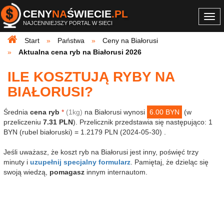
CENY
NA
ŚWIECIE
.PL
Togg
NAJCENNIEJSZY PORTAL W SIECI
navi
Start
Państwa
Ceny na Białorusi
Aktualna cena ryb na Białorusi 2026
ILE KOSZTUJĄ RYBY NA
BIAŁORUSI?
Średnia
cena ryb
*
(1kg)
na Białorusi wynosi
6.00 BYN
(w
przeliczeniu
7.31 PLN
). Przelicznik przedstawia się następująco: 1
BYN (rubel białoruski) = 1.2179 PLN (2024-05-30) .
Jeśli uważasz, że koszt ryb na Białorusi jest inny, poświęć trzy
minuty i
uzupełnij specjalny formularz
. Pamiętaj, że dzieląc się
swoją wiedzą,
pomagasz
innym internautom.