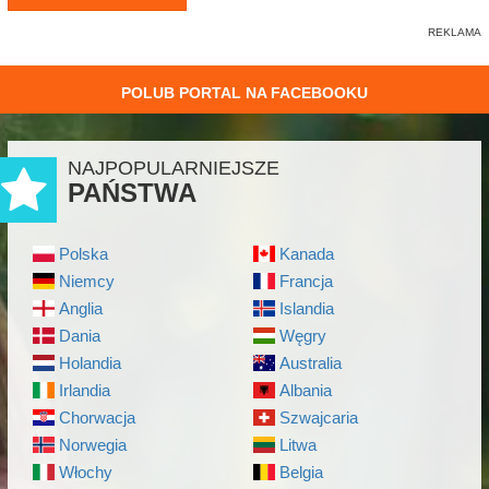
POLUB PORTAL NA FACEBOOKU
NAJPOPULARNIEJSZE
PAŃSTWA
Polska
Kanada
Niemcy
Francja
Anglia
Islandia
Dania
Węgry
Holandia
Australia
Irlandia
Albania
Chorwacja
Szwajcaria
Norwegia
Litwa
Włochy
Belgia