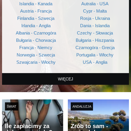
Islandia - Kanada
Autralia - USA
Austria - Francja
Cypr - Malta
Finlandia - Szwecja
Rosja - Ukraina
Irlandia - Anglia
Dania - Islandia
Albania - Czarnogóra
Czechy - Słowacja
Bułgaria - Chorwacja
Bułgaria - Hiszpania
Francja - Niemcy
Czarnogóra - Grecja
Norwegia - Szwecja
Portugalia - Włochy
Szwajcaria - Włochy
USA - Anglia
WIĘCEJ
ŚWIAT
ANDALUZJA
Ile zapłacimy za
Zrób to sam -