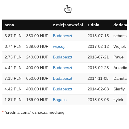
cena
z miejscowości
z dnia
dodana 
3.87 PLN
350.00 HUF
Budapeszt
2018-07-15
sebasti
3.74 PLN
339.00 HUF
więcej...
2017-02-12
Wojtek
2.75 PLN
249.00 HUF
Budapeszt
2016-07-21
Paweł
4.42 PLN
400.00 HUF
Budapeszt
2016-02-23
Arkadio
7.18 PLN
650.00 HUF
Budapeszt
2014-11-05
Danuta
4.42 PLN
400.00 HUF
Budapeszt
2014-02-08
Sierfly
1.87 PLN
169.00 HUF
Bogacs
2013-08-06
Łytek
*
"średnia cena" oznacza medianę.