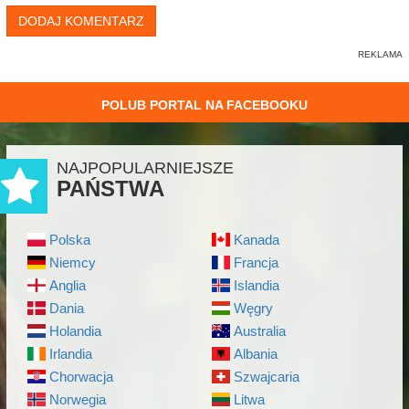
DODAJ KOMENTARZ
POLUB PORTAL NA FACEBOOKU
NAJPOPULARNIEJSZE
PAŃSTWA
Polska
Kanada
Niemcy
Francja
Anglia
Islandia
Dania
Węgry
Holandia
Australia
Irlandia
Albania
Chorwacja
Szwajcaria
Norwegia
Litwa