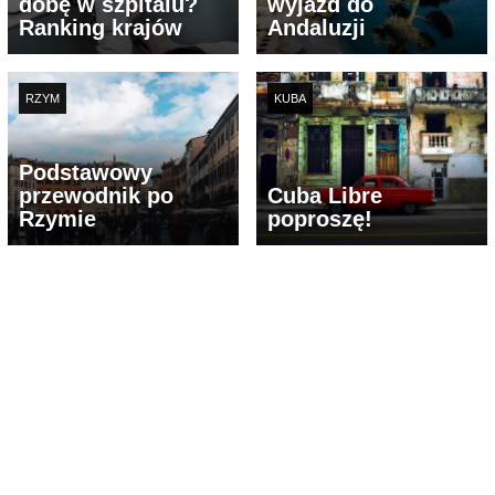
dobę w szpitalu?
wyjazd do
Ranking krajów
Andaluzji
RZYM
KUBA
Podstawowy
przewodnik po
Cuba Libre
Rzymie
poproszę!