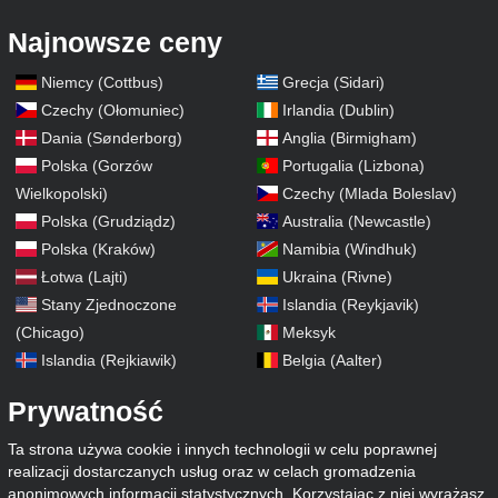
Najnowsze ceny
Niemcy (Cottbus)
Grecja (Sidari)
Czechy (Ołomuniec)
Irlandia (Dublin)
Dania (Sønderborg)
Anglia (Birmigham)
Polska (Gorzów
Portugalia (Lizbona)
Wielkopolski)
Czechy (Mlada Boleslav)
Polska (Grudziądz)
Australia (Newcastle)
Polska (Kraków)
Namibia (Windhuk)
Łotwa (Lajti)
Ukraina (Rivne)
Stany Zjednoczone
Islandia (Reykjavik)
(Chicago)
Meksyk
Islandia (Rejkiawik)
Belgia (Aalter)
Prywatność
Ta strona używa cookie i innych technologii w celu poprawnej
realizacji dostarczanych usług oraz w celach gromadzenia
anonimowych informacji statystycznych. Korzystając z niej wyrażasz