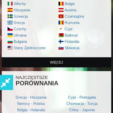
Włochy
Belgia
Hiszpania
Austria
Szwecja
Czarnogóra
Grecja
Rumunia
Czechy
Cypr
Ukraina
Białoruś
Bułgaria
Finlandia
Stany Zjednoczone
Słowacja
WIĘCEJ
NAJCZĘSTSZE
PORÓWNANIA
Grecja - Hiszpania
Cypr - Portugalia
Niemcy - Polska
Chorwacja - Turcja
Belgia - Holandia
Chiny - Japonia