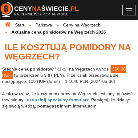
CENY
NA
ŚWIECIE
.PL
Togg
NAJCENNIEJSZY PORTAL W SIECI
navi
Start
Państwa
Ceny na Węgrzech
Aktualna cena pomidorów na Węgrzech 2026
ILE KOSZTUJĄ POMIDORY NA
WĘGRZECH?
Średnia
cena pomidorów
*
(1kg)
na Węgrzech wynosi
350.00
HUF
(w przeliczeniu
3.87 PLN
). Przelicznik przedstawia się
następująco: 100 HUF (forint) = 1.1046 PLN (2024-05-30) .
Jeśli uważasz, że koszt pomidorów na Węgrzech jest inny, poświęć
trzy minuty i
uzupełnij specjalny formularz
. Pamiętaj, że dzieląc
się swoją wiedzą,
pomagasz
innym internautom.