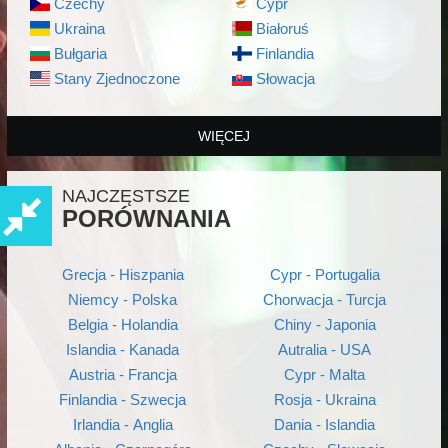
Czechy
Cypr
Ukraina
Białoruś
Bułgaria
Finlandia
Stany Zjednoczone
Słowacja
WIĘCEJ
NAJCZĘSTSZE
PORÓWNANIA
Grecja - Hiszpania
Cypr - Portugalia
Niemcy - Polska
Chorwacja - Turcja
Belgia - Holandia
Chiny - Japonia
Islandia - Kanada
Autralia - USA
Austria - Francja
Cypr - Malta
Finlandia - Szwecja
Rosja - Ukraina
Irlandia - Anglia
Dania - Islandia