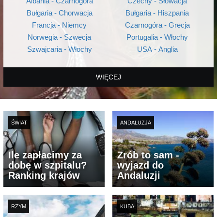
Albania - Czarnogóra
Czechy - Słowacja
Bułgaria - Chorwacja
Bułgaria - Hiszpania
Francja - Niemcy
Czarnogóra - Grecja
Norwegia - Szwecja
Portugalia - Włochy
Szwajcaria - Włochy
USA - Anglia
WIĘCEJ
ŚWIAT
ANDALUZJA
Ile zapłacimy za
Zrób to sam -
dobę w szpitalu?
wyjazd do
Ranking krajów
Andaluzji
RZYM
KUBA