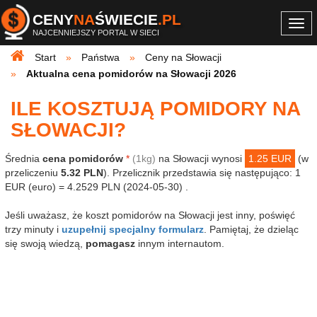
CENY
NA
ŚWIECIE
.PL
Togg
NAJCENNIEJSZY PORTAL W SIECI
navi
Start
Państwa
Ceny na Słowacji
Aktualna cena pomidorów na Słowacji 2026
ILE KOSZTUJĄ POMIDORY NA
SŁOWACJI?
Średnia
cena pomidorów
*
(1kg)
na Słowacji wynosi
1.25 EUR
(w
przeliczeniu
5.32 PLN
). Przelicznik przedstawia się następująco: 1
EUR (euro) = 4.2529 PLN (2024-05-30) .
Jeśli uważasz, że koszt pomidorów na Słowacji jest inny, poświęć
trzy minuty i
uzupełnij specjalny formularz
. Pamiętaj, że dzieląc
się swoją wiedzą,
pomagasz
innym internautom.