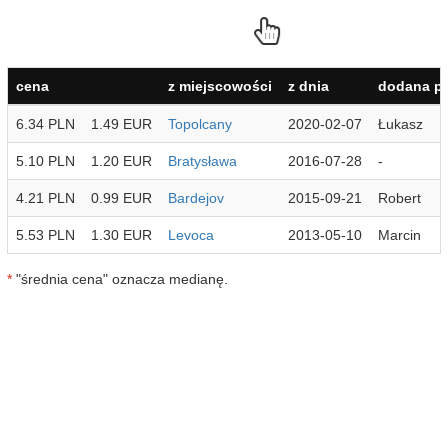
cena
z miejscowości
z dnia
dodana pr
6.34 PLN
1.49 EUR
Topolcany
2020-02-07
Łukasz
5.10 PLN
1.20 EUR
Bratysława
2016-07-28
-
4.21 PLN
0.99 EUR
Bardejov
2015-09-21
Robert
5.53 PLN
1.30 EUR
Levoca
2013-05-10
Marcin
*
"średnia cena" oznacza medianę.