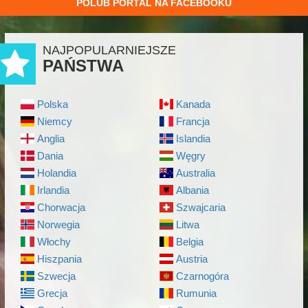
POLUB PORTAL NA FACEBOOKU
NAJPOPULARNIEJSZE
PAŃSTWA
Polska
Kanada
Niemcy
Francja
Anglia
Islandia
Dania
Węgry
Holandia
Australia
Irlandia
Albania
Chorwacja
Szwajcaria
Norwegia
Litwa
Włochy
Belgia
Hiszpania
Austria
Szwecja
Czarnogóra
Grecja
Rumunia