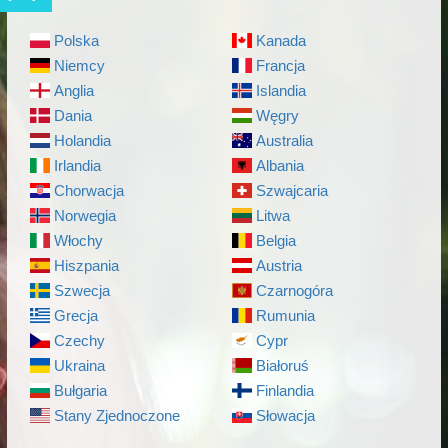
Polska
Kanada
Niemcy
Francja
Anglia
Islandia
Dania
Węgry
Holandia
Australia
Irlandia
Albania
Chorwacja
Szwajcaria
Norwegia
Litwa
Włochy
Belgia
Hiszpania
Austria
Szwecja
Czarnogóra
Grecja
Rumunia
Czechy
Cypr
Ukraina
Białoruś
Bułgaria
Finlandia
Stany Zjednoczone
Słowacja