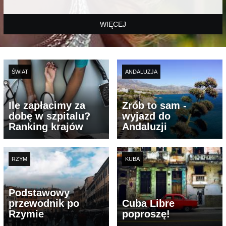
WIĘCEJ
ŚWIAT
ANDALUZJA
Ile zapłacimy za
Zrób to sam -
dobę w szpitalu?
wyjazd do
Ranking krajów
Andaluzji
RZYM
KUBA
Podstawowy
przewodnik po
Cuba Libre
Rzymie
poproszę!