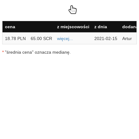
cena
z miejscowości
z dnia
dodana 
18.78 PLN
65.00 SCR
więcej...
2021-02-15
Artur
*
"średnia cena" oznacza medianę.