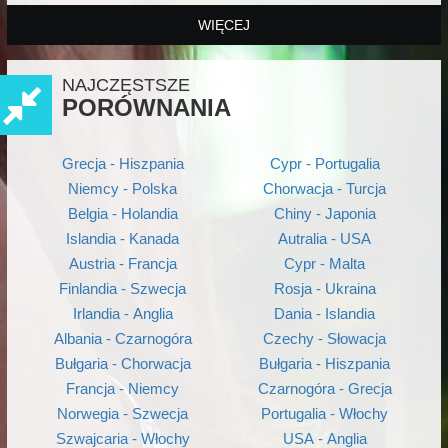
WIĘCEJ
NAJCZĘSTSZE
PORÓWNANIA
Grecja - Hiszpania
Cypr - Portugalia
Niemcy - Polska
Chorwacja - Turcja
Belgia - Holandia
Chiny - Japonia
Islandia - Kanada
Autralia - USA
Austria - Francja
Cypr - Malta
Finlandia - Szwecja
Rosja - Ukraina
Irlandia - Anglia
Dania - Islandia
Albania - Czarnogóra
Czechy - Słowacja
Bułgaria - Chorwacja
Bułgaria - Hiszpania
Francja - Niemcy
Czarnogóra - Grecja
Norwegia - Szwecja
Portugalia - Włochy
Szwajcaria - Włochy
USA - Anglia