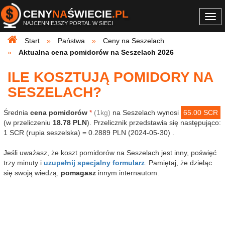
CENY
NA
ŚWIECIE
.PL
Togg
NAJCENNIEJSZY PORTAL W SIECI
navi
Start
Państwa
Ceny na Seszelach
Aktualna cena pomidorów na Seszelach 2026
ILE KOSZTUJĄ POMIDORY NA
SESZELACH?
Średnia
cena pomidorów
*
(1kg)
na Seszelach wynosi
65.00 SCR
(w przeliczeniu
18.78 PLN
). Przelicznik przedstawia się następująco:
1 SCR (rupia seszelska) = 0.2889 PLN (2024-05-30) .
Jeśli uważasz, że koszt pomidorów na Seszelach jest inny, poświęć
trzy minuty i
uzupełnij specjalny formularz
. Pamiętaj, że dzieląc
się swoją wiedzą,
pomagasz
innym internautom.