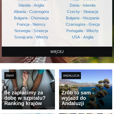
Irlandia - Anglia
Dania - Islandia
Albania - Czarnogóra
Czechy - Słowacja
Bułgaria - Chorwacja
Bułgaria - Hiszpania
Francja - Niemcy
Czarnogóra - Grecja
Norwegia - Szwecja
Portugalia - Włochy
Szwajcaria - Włochy
USA - Anglia
WIĘCEJ
ŚWIAT
ANDALUZJA
Ile zapłacimy za
Zrób to sam -
dobę w szpitalu?
wyjazd do
Ranking krajów
Andaluzji