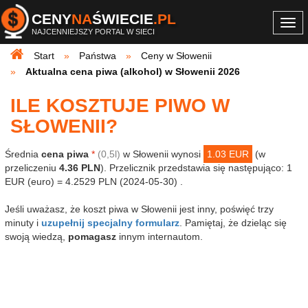
CENY
NA
ŚWIECIE
.PL
Togg
NAJCENNIEJSZY PORTAL W SIECI
navi
Start
Państwa
Ceny w Słowenii
Aktualna cena piwa (alkohol) w Słowenii 2026
ILE KOSZTUJE PIWO W
SŁOWENII?
Średnia
cena piwa
*
(0,5l)
w Słowenii wynosi
1.03 EUR
(w
przeliczeniu
4.36 PLN
). Przelicznik przedstawia się następująco: 1
EUR (euro) = 4.2529 PLN (2024-05-30) .
Jeśli uważasz, że koszt piwa w Słowenii jest inny, poświęć trzy
minuty i
uzupełnij specjalny formularz
. Pamiętaj, że dzieląc się
swoją wiedzą,
pomagasz
innym internautom.