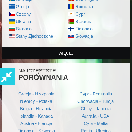
Grecja
Rumunia
Czechy
Cypr
Ukraina
Białoruś
Bułgaria
Finlandia
Stany Zjednoczone
Słowacja
WIĘCEJ
NAJCZĘSTSZE
PORÓWNANIA
Grecja - Hiszpania
Cypr - Portugalia
Niemcy - Polska
Chorwacja - Turcja
Belgia - Holandia
Chiny - Japonia
Islandia - Kanada
Autralia - USA
Austria - Francja
Cypr - Malta
Finlandia - Szwecja
Rosja - Ukraina