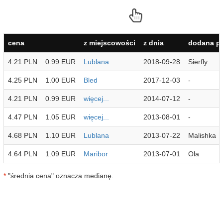
cena
z miejscowości
z dnia
dodana pr
4.21 PLN
0.99 EUR
Lublana
2018-09-28
Sierfly
4.25 PLN
1.00 EUR
Bled
2017-12-03
-
4.21 PLN
0.99 EUR
więcej...
2014-07-12
-
4.47 PLN
1.05 EUR
więcej...
2013-08-01
-
4.68 PLN
1.10 EUR
Lublana
2013-07-22
Malishka
4.64 PLN
1.09 EUR
Maribor
2013-07-01
Ola
*
"średnia cena" oznacza medianę.