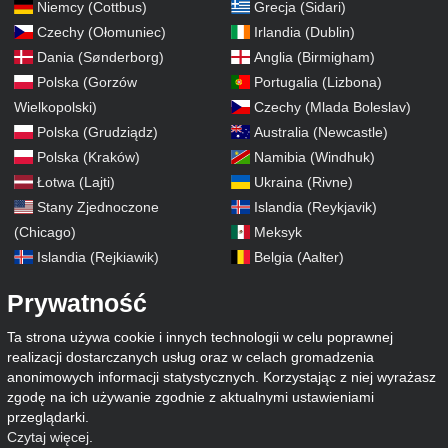
Niemcy (Cottbus)
Grecja (Sidari)
Czechy (Ołomuniec)
Irlandia (Dublin)
Dania (Sønderborg)
Anglia (Birmigham)
Polska (Gorzów
Portugalia (Lizbona)
Wielkopolski)
Czechy (Mlada Boleslav)
Polska (Grudziądz)
Australia (Newcastle)
Polska (Kraków)
Namibia (Windhuk)
Łotwa (Lajti)
Ukraina (Rivne)
Stany Zjednoczone
Islandia (Reykjavik)
(Chicago)
Meksyk
Islandia (Rejkiawik)
Belgia (Aalter)
Prywatność
Ta strona używa cookie i innych technologii w celu poprawnej
realizacji dostarczanych usług oraz w celach gromadzenia
anonimowych informacji statystycznych. Korzystając z niej wyrażasz
zgodę na ich używanie zgodnie z aktualnymi ustawieniami
przeglądarki.
Czytaj więcej
.