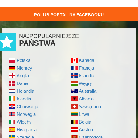
POLUB PORTAL NA FACEBOOKU
NAJPOPULARNIEJSZE
PAŃSTWA
Polska
Kanada
Niemcy
Francja
Anglia
Islandia
Dania
Węgry
Holandia
Australia
Irlandia
Albania
Chorwacja
Szwajcaria
Norwegia
Litwa
Włochy
Belgia
Hiszpania
Austria
Szwecja
Czarnogóra