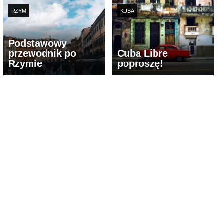
RZYM
KUBA
Podstawowy
przewodnik po
Cuba Libre
Rzymie
poproszę!