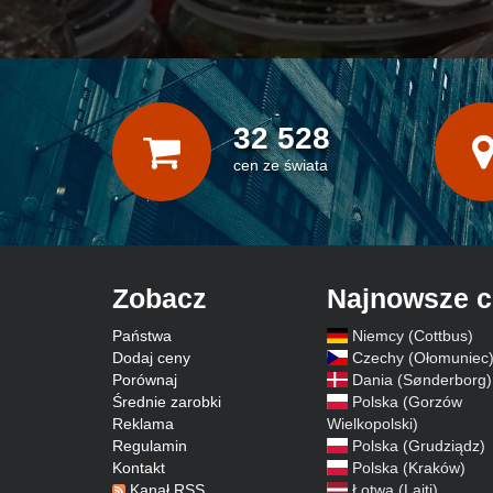
32 528
cen ze świata
Zobacz
Najnowsze 
Państwa
Niemcy (Cottbus)
Dodaj ceny
Czechy (Ołomuniec
Porównaj
Dania (Sønderborg)
Średnie zarobki
Polska (Gorzów
Reklama
Wielkopolski)
Regulamin
Polska (Grudziądz)
Kontakt
Polska (Kraków)
Kanał RSS
Łotwa (Lajti)