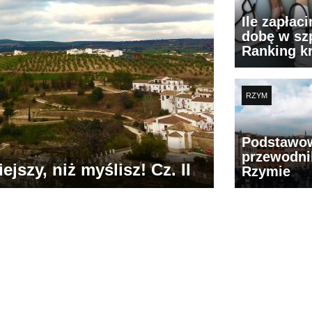
Ile zapłac
dobę w szp
Ranking k
RZYM
Podstawo
przewodni
jszy, niż myślisz! Cz. II
Rzymie