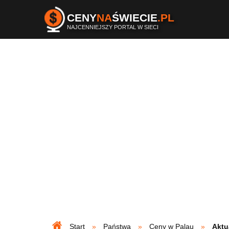
CENY
NA
ŚWIECIE
.PL
NAJCENNIEJSZY PORTAL W SIECI
Start
Państwa
Ceny w Palau
Aktu