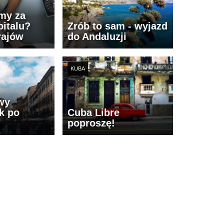
imy za
italu?
Zrób to sam - wyjazd
rajów
do Andaluzji
KUBA
wy
k po
Cuba Libre
poproszę!