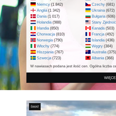
Niemcy
(1 842)
Czechy
(681)
Anglia
(1 342)
Ukraina
(672)
Dania
(1 017)
Bułgaria
(606)
Holandia
(988)
Stany Zjedno
Irlandia
(850)
Kanada
(503)
Chorwacja
(810)
Francja
(492)
Norwegia
(790)
Islandia
(436)
Włochy
(774)
Węgry
(384)
Hiszpania
(767)
Australia
(375
Szwecja
(723)
Albania
(366)
W nawiasach podana jest ilość cen. Ogólna liczba c
WIĘCE
ŚWIAT