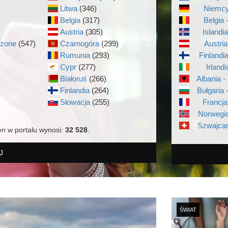
Litwa
(346)
Niemcy
Belgia
(317)
Belgia 
Austria
(305)
Islandi
czone
(547)
Czarnogóra
(299)
Austria
Rumunia
(293)
Finlandi
Cypr
(277)
Irlandi
Białoruś
(266)
Albania -
Finlandia
(264)
Bułgaria 
)
Słowacja
(255)
Francja
Norwegia
Szwajcar
en w portalu wynosi:
32 528
.
J
ŚWIAT