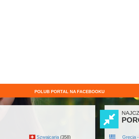
POLUB PORTAL NA FACEBOOKU
NAJC
POR
Szwajcaria
(358)
Grecja -