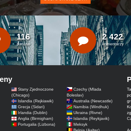
116
2 422
państw
komentarzy
ceny
P
Stany Zjednoczone
Czechy (Mlada
Ta
)
(Chicago)
Boleslav)
po
Islandia (Rejkiawik)
Australia (Newcastle)
gr
Grecja (Sidari)
Namibia (Windhuk)
Ko
Irlandia (Dublin)
Ukraina (Rivne)
zg
Anglia (Birmigham)
Islandia (Reykjavik)
Cz
Portugalia (Lizbona)
Meksyk
Belgia (Aalter)
A