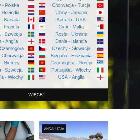
 - Polska
Chorwacja - Turcja
- Holandia
Chiny - Japonia
a - Kanada
Autralia - USA
 - Francja
Cypr - Malta
a - Szwecja
Rosja - Ukraina
a - Anglia
Dania - Islandia
 Czarnogóra
Czechy - Słowacja
- Chorwacja
Bułgaria - Hiszpania
 - Niemcy
Czarnogóra - Grecja
 - Szwecja
Portugalia - Włochy
ia - Włochy
USA - Anglia
WIĘCEJ
ANDALUZJA