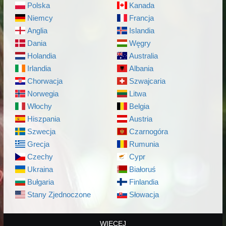
Polska
Kanada
Niemcy
Francja
Anglia
Islandia
Dania
Węgry
Holandia
Australia
Irlandia
Albania
Chorwacja
Szwajcaria
Norwegia
Litwa
Włochy
Belgia
Hiszpania
Austria
Szwecja
Czarnogóra
Grecja
Rumunia
Czechy
Cypr
Ukraina
Białoruś
Bułgaria
Finlandia
Stany Zjednoczone
Słowacja
WIĘCEJ