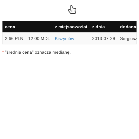
cena
z miejscowości
z dnia
dodana 
2.66 PLN
12.00 MDL
Kiszyniów
2013-07-29
Sergiusz
*
"średnia cena" oznacza medianę.