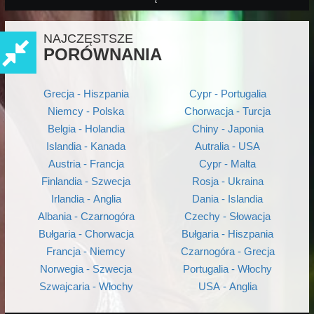
NAJCZĘSTSZE
PORÓWNANIA
Grecja - Hiszpania
Cypr - Portugalia
Niemcy - Polska
Chorwacja - Turcja
Belgia - Holandia
Chiny - Japonia
Islandia - Kanada
Autralia - USA
Austria - Francja
Cypr - Malta
Finlandia - Szwecja
Rosja - Ukraina
Irlandia - Anglia
Dania - Islandia
Albania - Czarnogóra
Czechy - Słowacja
Bułgaria - Chorwacja
Bułgaria - Hiszpania
Francja - Niemcy
Czarnogóra - Grecja
Norwegia - Szwecja
Portugalia - Włochy
Szwajcaria - Włochy
USA - Anglia