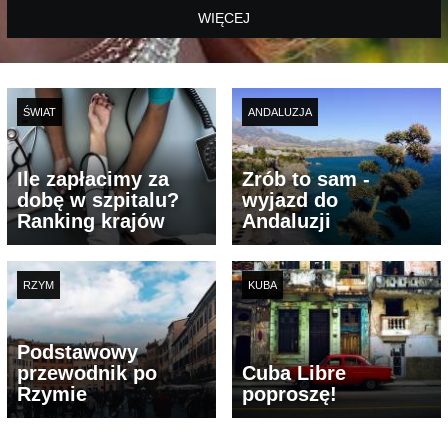
WIĘCEJ
ŚWIAT
ANDALUZJA
Ile zapłacimy za
Zrób to sam -
dobę w szpitalu?
wyjazd do
Ranking krajów
Andaluzji
RZYM
KUBA
Podstawowy
przewodnik po
Cuba Libre
Rzymie
poproszę!