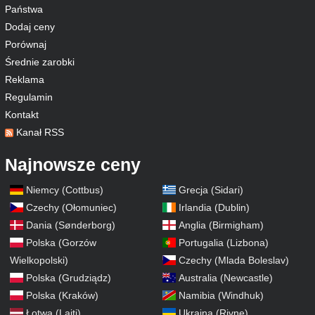
Państwa
Dodaj ceny
Porównaj
Średnie zarobki
Reklama
Regulamin
Kontakt
Kanał RSS
Najnowsze ceny
Niemcy (Cottbus)
Grecja (Sidari)
Czechy (Ołomuniec)
Irlandia (Dublin)
Dania (Sønderborg)
Anglia (Birmigham)
Polska (Gorzów
Portugalia (Lizbona)
Wielkopolski)
Czechy (Mlada Boleslav)
Polska (Grudziądz)
Australia (Newcastle)
Polska (Kraków)
Namibia (Windhuk)
Łotwa (Lajti)
Ukraina (Rivne)