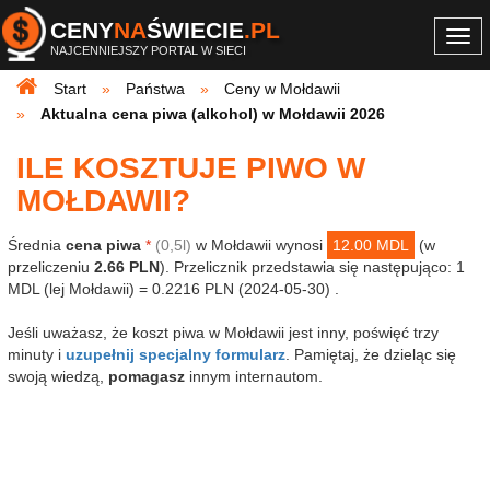
CENY
NA
ŚWIECIE
.PL
Togg
NAJCENNIEJSZY PORTAL W SIECI
navi
Start
Państwa
Ceny w Mołdawii
Aktualna cena piwa (alkohol) w Mołdawii 2026
ILE KOSZTUJE PIWO W
MOŁDAWII?
Średnia
cena piwa
*
(0,5l)
w Mołdawii wynosi
12.00 MDL
(w
przeliczeniu
2.66 PLN
). Przelicznik przedstawia się następująco: 1
MDL (lej Mołdawii) = 0.2216 PLN (2024-05-30) .
Jeśli uważasz, że koszt piwa w Mołdawii jest inny, poświęć trzy
minuty i
uzupełnij specjalny formularz
. Pamiętaj, że dzieląc się
swoją wiedzą,
pomagasz
innym internautom.