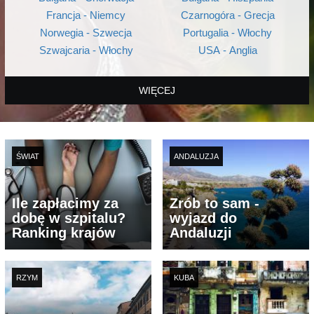
Francja - Niemcy
Czarnogóra - Grecja
Norwegia - Szwecja
Portugalia - Włochy
Szwajcaria - Włochy
USA - Anglia
WIĘCEJ
ŚWIAT
ANDALUZJA
Ile zapłacimy za
Zrób to sam -
dobę w szpitalu?
wyjazd do
Ranking krajów
Andaluzji
RZYM
KUBA