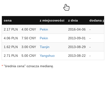
cena
z miejscowości
z dnia
dodana pr
2.17 PLN
4.00 CNY
Pekin
2016-04-06
-
4.06 PLN
7.50 CNY
Pekin
2013-09-01
-
1.62 PLN
3.00 CNY
Tianjin
2013-08-29
-
2.71 PLN
5.00 CNY
Yangshuo
2013-08-22
-
*
"średnia cena" oznacza medianę.