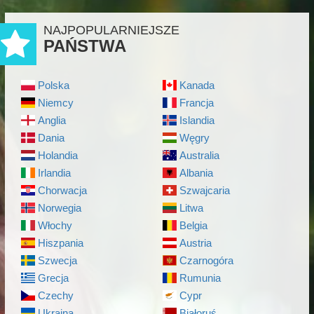
NAJPOPULARNIEJSZE
PAŃSTWA
Polska
Kanada
Niemcy
Francja
Anglia
Islandia
Dania
Węgry
Holandia
Australia
Irlandia
Albania
Chorwacja
Szwajcaria
Norwegia
Litwa
Włochy
Belgia
Hiszpania
Austria
Szwecja
Czarnogóra
Grecja
Rumunia
Czechy
Cypr
Ukraina
Białoruś