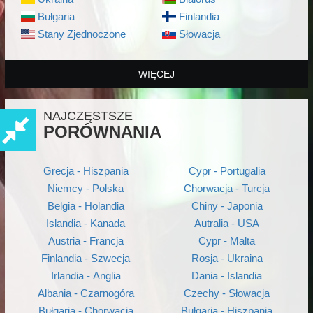
Bułgaria
Finlandia
Stany Zjednoczone
Słowacja
WIĘCEJ
NAJCZĘSTSZE
PORÓWNANIA
Grecja - Hiszpania
Cypr - Portugalia
Niemcy - Polska
Chorwacja - Turcja
Belgia - Holandia
Chiny - Japonia
Islandia - Kanada
Autralia - USA
Austria - Francja
Cypr - Malta
Finlandia - Szwecja
Rosja - Ukraina
Irlandia - Anglia
Dania - Islandia
Albania - Czarnogóra
Czechy - Słowacja
Bułgaria - Chorwacja
Bułgaria - Hiszpania