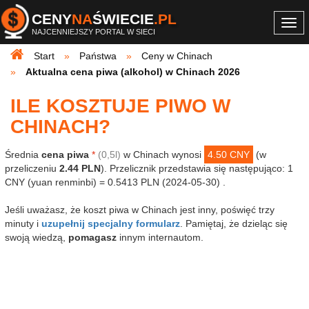
CENY
NA
ŚWIECIE
.PL
Togg
NAJCENNIEJSZY PORTAL W SIECI
navi
Start
Państwa
Ceny w Chinach
Aktualna cena piwa (alkohol) w Chinach 2026
ILE KOSZTUJE PIWO W
CHINACH?
Średnia
cena piwa
*
(0,5l)
w Chinach wynosi
4.50 CNY
(w
przeliczeniu
2.44 PLN
). Przelicznik przedstawia się następująco: 1
CNY (yuan renminbi) = 0.5413 PLN (2024-05-30) .
Jeśli uważasz, że koszt piwa w Chinach jest inny, poświęć trzy
minuty i
uzupełnij specjalny formularz
. Pamiętaj, że dzieląc się
swoją wiedzą,
pomagasz
innym internautom.