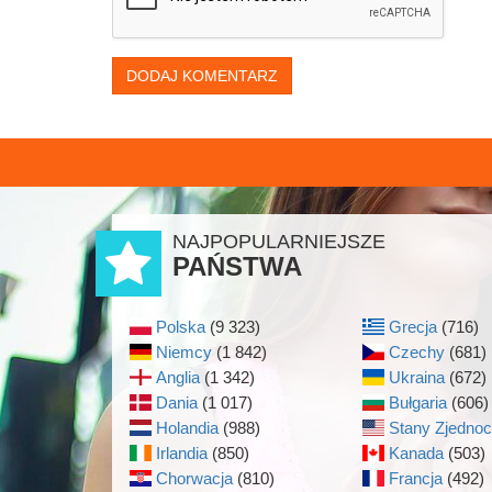
DODAJ KOMENTARZ
NAJPOPULARNIEJSZE
PAŃSTWA
Polska
(9 323)
Grecja
(716)
Niemcy
(1 842)
Czechy
(681)
Anglia
(1 342)
Ukraina
(672)
Dania
(1 017)
Bułgaria
(606)
Holandia
(988)
Stany Zjedno
Irlandia
(850)
Kanada
(503)
Chorwacja
(810)
Francja
(492)