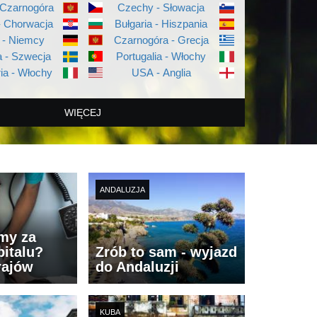
 Czarnogóra
Czechy - Słowacja
- Chorwacja
Bułgaria - Hiszpania
 - Niemcy
Czarnogóra - Grecja
 - Szwecja
Portugalia - Włochy
ia - Włochy
USA - Anglia
WIĘCEJ
ANDALUZJA
imy za
italu?
Zrób to sam - wyjazd
rajów
do Andaluzji
KUBA