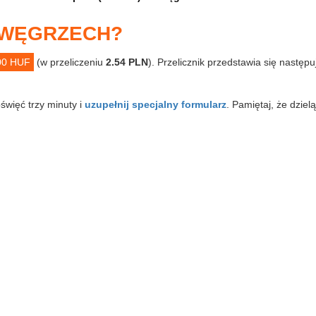
A WĘGRZECH?
00 HUF
(w przeliczeniu
2.54 PLN
). Przelicznik przedstawia się następu
święć trzy minuty i
uzupełnij specjalny formularz
. Pamiętaj, że dziel