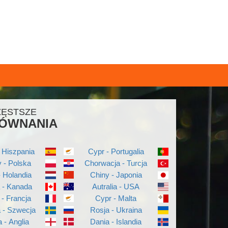
ZĘSTSZE
ÓWNANIA
 Hiszpania
Cypr - Portugalia
 - Polska
Chorwacja - Turcja
- Holandia
Chiny - Japonia
a - Kanada
Autralia - USA
 - Francja
Cypr - Malta
a - Szwecja
Rosja - Ukraina
a - Anglia
Dania - Islandia