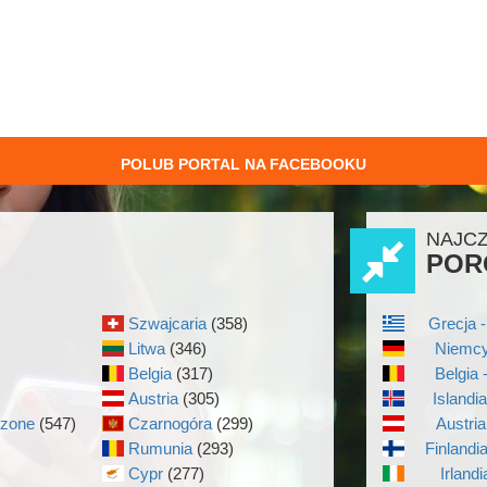
POLUB PORTAL NA FACEBOOKU
NAJC
POR
Szwajcaria
(358)
Grecja -
Litwa
(346)
Niemcy
Belgia
(317)
Belgia 
Austria
(305)
Islandi
czone
(547)
Czarnogóra
(299)
Austria
Rumunia
(293)
Finlandi
Cypr
(277)
Irlandi