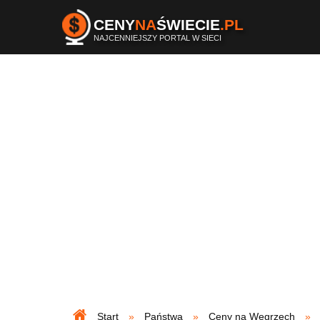
CENY
NA
ŚWIECIE
.PL
NAJCENNIEJSZY PORTAL W SIECI
Start
Państwa
Ceny na Węgrzech