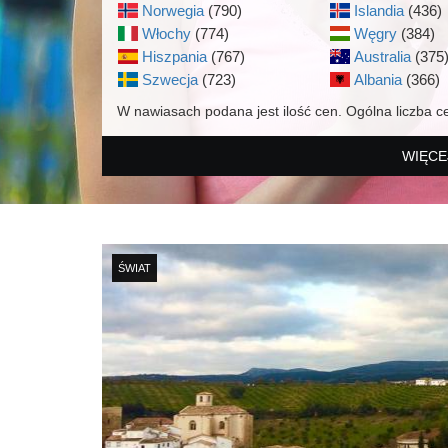
Norwegia
(790)
Islandia
(436)
Włochy
(774)
Węgry
(384)
Hiszpania
(767)
Australia
(375
Szwecja
(723)
Albania
(366)
W nawiasach podana jest ilość cen. Ogólna liczba c
WIĘCE
ŚWIAT