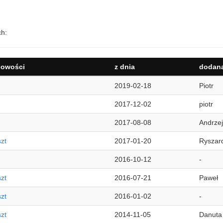
ch:
cowości
z dnia
dodana
2019-02-18
Piotr
2017-12-02
piotr
2017-08-08
Andrzej
zt
2017-01-20
Ryszar
2016-10-12
-
zt
2016-07-21
Paweł
zt
2016-01-02
-
zt
2014-11-05
Danuta