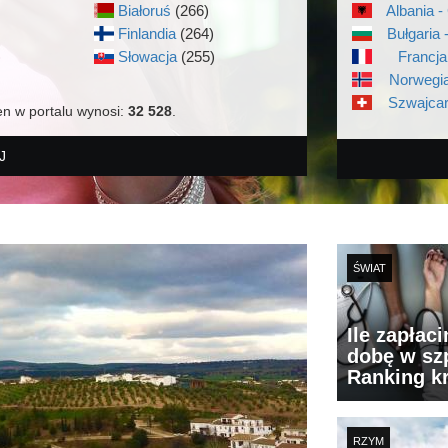
Białoruś
(266)
Albania -
Finlandia
(264)
Bułgaria 
)
Słowacja
(255)
Francja
Norwegia
Szwajcar
en w portalu wynosi:
32 528
.
J
ŚWIAT
Ile zapłac
dobę w szp
Ranking k
RZYM