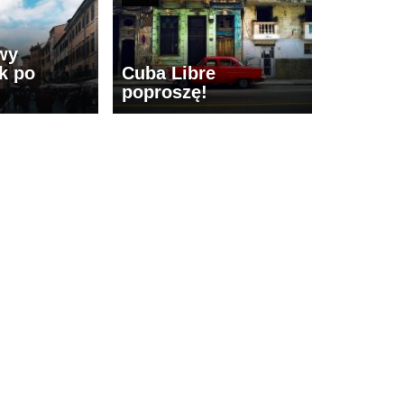
wy
k po
Cuba Libre
poproszę!