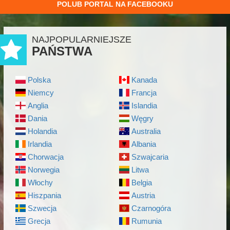
POLUB PORTAL NA FACEBOOKU
NAJPOPULARNIEJSZE
PAŃSTWA
Polska
Kanada
Niemcy
Francja
Anglia
Islandia
Dania
Węgry
Holandia
Australia
Irlandia
Albania
Chorwacja
Szwajcaria
Norwegia
Litwa
Włochy
Belgia
Hiszpania
Austria
Szwecja
Czarnogóra
Grecja
Rumunia