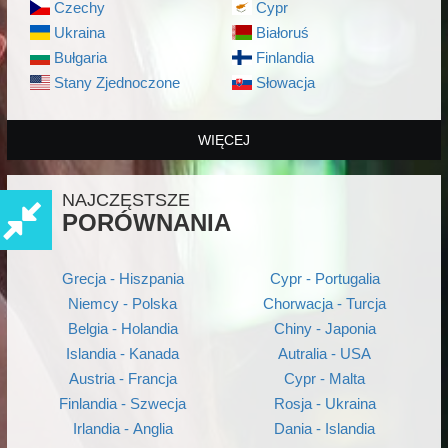
Czechy
Cypr
Ukraina
Białoruś
Bułgaria
Finlandia
Stany Zjednoczone
Słowacja
WIĘCEJ
NAJCZĘSTSZE
PORÓWNANIA
Grecja - Hiszpania
Cypr - Portugalia
Niemcy - Polska
Chorwacja - Turcja
Belgia - Holandia
Chiny - Japonia
Islandia - Kanada
Autralia - USA
Austria - Francja
Cypr - Malta
Finlandia - Szwecja
Rosja - Ukraina
Irlandia - Anglia
Dania - Islandia