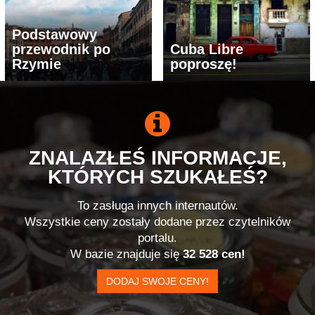
Podstawowy
przewodnik po
Cuba Libre
Rzymie
poproszę!
ZNALAZŁEŚ INFORMACJE,
KTÓRYCH SZUKAŁEŚ?
To zasługa innych internautów.
Wszystkie ceny zostały dodane przez czytelników
portalu.
W bazie znajduje się
32 528 cen!
DODAJ SWOJE CENY!