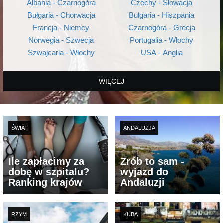
Albania - Czarnogóra
Czechy - Słowacja
Bułgaria - Chorwacja
Bułgaria - Hiszpania
Francja - Niemcy
Czarnogóra - Grecja
Norwegia - Szwecja
Portugalia - Włochy
Szwajcaria - Włochy
USA - Anglia
WIĘCEJ
ŚWIAT
ANDALUZJA
Ile zapłacimy za
Zrób to sam -
dobę w szpitalu?
wyjazd do
Ranking krajów
Andaluzji
RZYM
KUBA