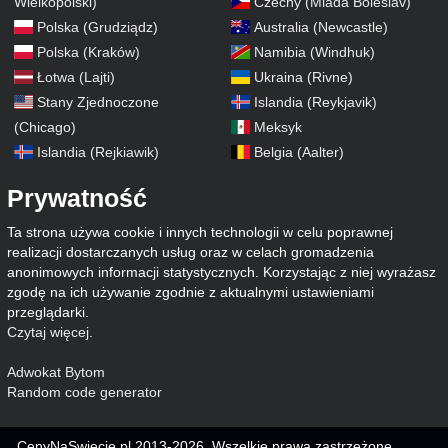
Wielkopolski)
Czechy (Mlada Boleslav)
Polska (Grudziądz)
Australia (Newcastle)
Polska (Kraków)
Namibia (Windhuk)
Łotwa (Lajti)
Ukraina (Rivne)
Stany Zjednoczone
Islandia (Reykjavik)
(Chicago)
Meksyk
Islandia (Rejkiawik)
Belgia (Aalter)
Prywatność
Ta strona używa cookie i innych technologii w celu poprawnej
realizacji dostarczanych usług oraz w celach gromadzenia
anonimowych informacji statystycznych. Korzystając z niej wyrażasz
zgodę na ich używanie zgodnie z aktualnymi ustawieniami
przeglądarki.
Czytaj więcej
.
Adwokat Bytom
Random code generator
CenyNaSwiecie.pl 2013-2026. Wszelkie prawa zastrzeżone