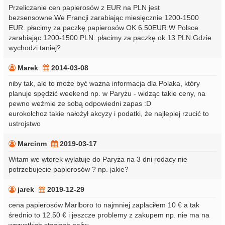
Przeliczanie cen papierosów z EUR na PLN jest
bezsensowne.We Francji zarabiając miesięcznie 1200-1500
EUR. płacimy za paczkę papierosów OK 6.50EUR.W Polsce
zarabiając 1200-1500 PLN. płacimy za paczkę ok 13 PLN.Gdzie
wychodzi taniej?
Marek
2014-03-08
niby tak, ale to może być ważna informacja dla Polaka, który
planuje spędzić weekend np. w Paryżu - widząc takie ceny, na
pewno weźmie ze sobą odpowiedni zapas :D
eurokołchoz takie nałożył akcyzy i podatki, że najlepiej rzucić to
ustrojstwo
Marcinm
2019-03-17
Witam we wtorek wylatuje do Paryża na 3 dni rodacy nie
potrzebujecie papierosów ? np. jakie?
jarek
2019-12-29
cena papierosów Marlboro to najmniej zapłaciłem 10 € a tak
średnio to 12.50 € i jeszcze problemy z zakupem np. nie ma na