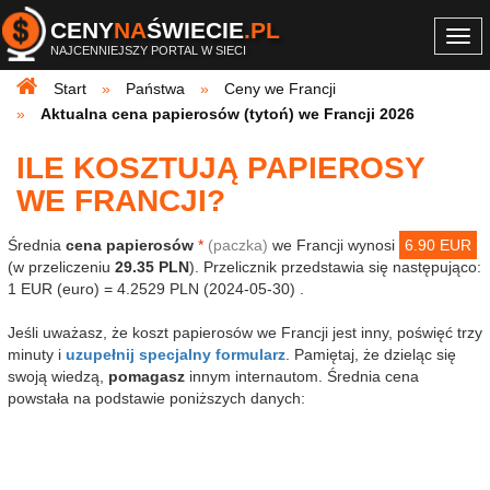
CENY
NA
ŚWIECIE
.PL
Togg
NAJCENNIEJSZY PORTAL W SIECI
navi
Start
Państwa
Ceny we Francji
Aktualna cena papierosów (tytoń) we Francji 2026
ILE KOSZTUJĄ PAPIEROSY
WE FRANCJI?
Średnia
cena papierosów
*
(paczka)
we Francji wynosi
6.90 EUR
(w przeliczeniu
29.35 PLN
). Przelicznik przedstawia się następująco:
1 EUR (euro) = 4.2529 PLN (2024-05-30) .
Jeśli uważasz, że koszt papierosów we Francji jest inny, poświęć trzy
minuty i
uzupełnij specjalny formularz
. Pamiętaj, że dzieląc się
swoją wiedzą,
pomagasz
innym internautom. Średnia cena
powstała na podstawie poniższych danych: