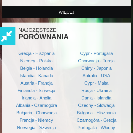
WIĘCEJ
NAJCZĘSTSZE
PORÓWNANIA
Grecja - Hiszpania
Cypr - Portugalia
Niemcy - Polska
Chorwacja - Turcja
Belgia - Holandia
Chiny - Japonia
Islandia - Kanada
Autralia - USA
Austria - Francja
Cypr - Malta
Finlandia - Szwecja
Rosja - Ukraina
Irlandia - Anglia
Dania - Islandia
Albania - Czarnogóra
Czechy - Słowacja
Bułgaria - Chorwacja
Bułgaria - Hiszpania
Francja - Niemcy
Czarnogóra - Grecja
Norwegia - Szwecja
Portugalia - Włochy