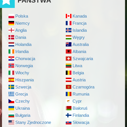
PAŃSTWA
Polska
Kanada
Niemcy
Francja
Anglia
Islandia
Dania
Węgry
Holandia
Australia
Irlandia
Albania
Chorwacja
Szwajcaria
Norwegia
Litwa
Włochy
Belgia
Hiszpania
Austria
Szwecja
Czarnogóra
Grecja
Rumunia
Czechy
Cypr
Ukraina
Białoruś
Bułgaria
Finlandia
Stany Zjednoczone
Słowacja