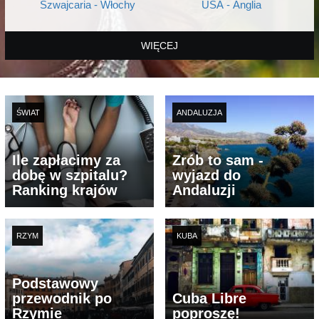
Szwajcaria - Włochy
USA - Anglia
WIĘCEJ
ŚWIAT
ANDALUZJA
Ile zapłacimy za
Zrób to sam -
dobę w szpitalu?
wyjazd do
Ranking krajów
Andaluzji
RZYM
KUBA
Podstawowy
przewodnik po
Cuba Libre
Rzymie
poproszę!