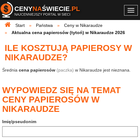
CENY
NA
ŚWIECIE
.PL
Togg
NAJCENNIEJSZY PORTAL W SIECI
navi
Start
Państwa
Ceny w Nikaraudze
Aktualna cena papierosów (tytoń) w Nikaraudze 2026
ILE KOSZTUJĄ PAPIEROSY W
NIKARAUDZE?
Średnia
cena papierosów
(paczka)
w Nikaraudze jest nieznana.
WYPOWIEDZ SIĘ NA TEMAT
CENY PAPIEROSÓW W
NIKARAUDZE
Imię/pseudonim