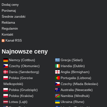
Dodaj ceny
Porównaj
Średnie zarobki
Reklama
Regulamin
Kontakt
Kanał RSS
Najnowsze ceny
Niemcy (Cottbus)
Grecja (Sidari)
Czechy (Ołomuniec)
Irlandia (Dublin)
Dania (Sønderborg)
Anglia (Birmigham)
Polska (Gorzów
Portugalia (Lizbona)
Wielkopolski)
Czechy (Mlada Boleslav)
Polska (Grudziądz)
Australia (Newcastle)
Polska (Kraków)
Namibia (Windhuk)
Łotwa (Lajti)
Ukraina (Rivne)