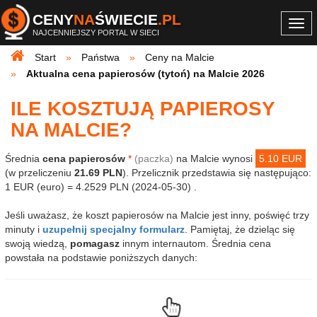
CENY
NA
ŚWIECIE
.PL
Togg
NAJCENNIEJSZY PORTAL W SIECI
navi
Start
Państwa
Ceny na Malcie
Aktualna cena papierosów (tytoń) na Malcie 2026
ILE KOSZTUJĄ PAPIEROSY
NA MALCIE?
Średnia
cena papierosów
*
(paczka)
na Malcie wynosi
5.10 EUR
(w przeliczeniu
21.69 PLN
). Przelicznik przedstawia się następująco:
1 EUR (euro) = 4.2529 PLN (2024-05-30) .
Jeśli uważasz, że koszt papierosów na Malcie jest inny, poświęć trzy
minuty i
uzupełnij specjalny formularz
. Pamiętaj, że dzieląc się
swoją wiedzą,
pomagasz
innym internautom. Średnia cena
powstała na podstawie poniższych danych: