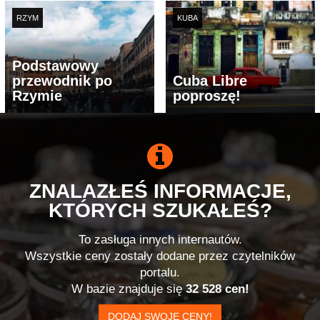
RZYM
KUBA
Podstawowy
przewodnik po
Cuba Libre
Rzymie
poproszę!
ZNALAZŁEŚ INFORMACJE,
KTÓRYCH SZUKAŁEŚ?
To zasługa innych internautów.
Wszystkie ceny zostały dodane przez czytelników
portalu.
W bazie znajduje się
32 528 cen!
DODAJ SWOJE CENY!