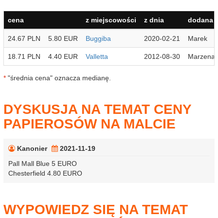
cena
z miejscowości
z dnia
dodana p
24.67 PLN
5.80 EUR
Buggiba
2020-02-21
Marek
18.71 PLN
4.40 EUR
Valletta
2012-08-30
Marzena
*
"średnia cena" oznacza medianę.
DYSKUSJA NA TEMAT CENY
PAPIEROSÓW NA MALCIE
Kanonier
2021-11-19
Pall Mall Blue 5 EURO
Chesterfield 4.80 EURO
WYPOWIEDZ SIĘ NA TEMAT