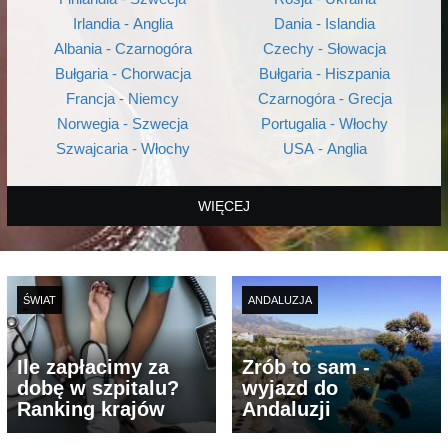
Irlandia - Anglia
Dania - Islandia
Albania - Czarnogóra
Czechy - Słowacja
Bułgaria - Chorwacja
Bułgaria - Hiszpania
Francja - Niemcy
Czarnogóra - Grecja
Norwegia - Szwecja
Portugalia - Włochy
Szwajcaria - Włochy
USA - Anglia
WIĘCEJ
ŚWIAT
ANDALUZJA
Ile zapłacimy za
Zrób to sam -
dobę w szpitalu?
wyjazd do
Ranking krajów
Andaluzji