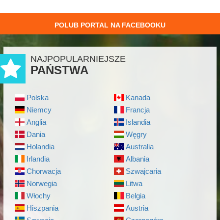
POLUB PORTAL NA FACEBOOKU
NAJPOPULARNIEJSZE
PAŃSTWA
Polska
Kanada
Niemcy
Francja
Anglia
Islandia
Dania
Węgry
Holandia
Australia
Irlandia
Albania
Chorwacja
Szwajcaria
Norwegia
Litwa
Włochy
Belgia
Hiszpania
Austria