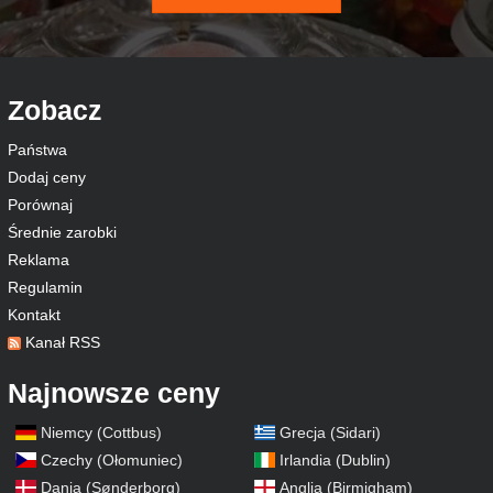
Zobacz
Państwa
Dodaj ceny
Porównaj
Średnie zarobki
Reklama
Regulamin
Kontakt
Kanał RSS
Najnowsze ceny
Niemcy (Cottbus)
Grecja (Sidari)
Czechy (Ołomuniec)
Irlandia (Dublin)
Dania (Sønderborg)
Anglia (Birmigham)