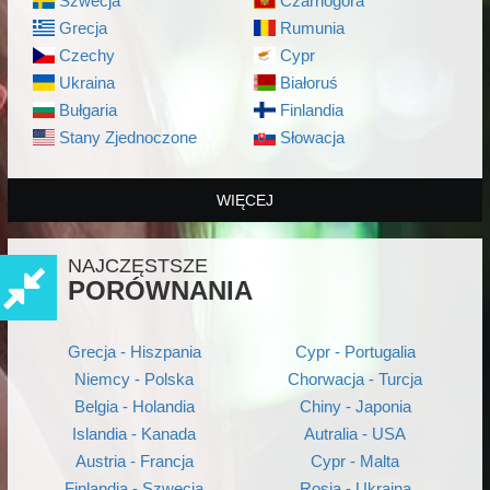
Szwecja
Czarnogóra
Grecja
Rumunia
Czechy
Cypr
Ukraina
Białoruś
Bułgaria
Finlandia
Stany Zjednoczone
Słowacja
WIĘCEJ
NAJCZĘSTSZE
PORÓWNANIA
Grecja - Hiszpania
Cypr - Portugalia
Niemcy - Polska
Chorwacja - Turcja
Belgia - Holandia
Chiny - Japonia
Islandia - Kanada
Autralia - USA
Austria - Francja
Cypr - Malta
Finlandia - Szwecja
Rosja - Ukraina