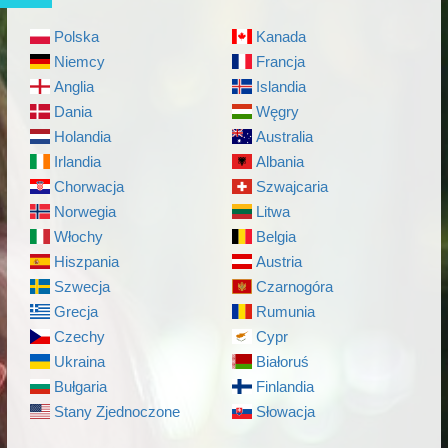
Polska
Kanada
Niemcy
Francja
Anglia
Islandia
Dania
Węgry
Holandia
Australia
Irlandia
Albania
Chorwacja
Szwajcaria
Norwegia
Litwa
Włochy
Belgia
Hiszpania
Austria
Szwecja
Czarnogóra
Grecja
Rumunia
Czechy
Cypr
Ukraina
Białoruś
Bułgaria
Finlandia
Stany Zjednoczone
Słowacja