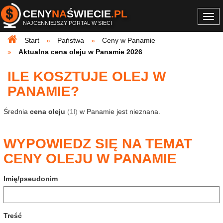
CENY
NA
ŚWIECIE
.PL
Togg
NAJCENNIEJSZY PORTAL W SIECI
navi
Start
Państwa
Ceny w Panamie
Aktualna cena oleju w Panamie 2026
ILE KOSZTUJE OLEJ W
PANAMIE?
Średnia
cena oleju
(1l)
w Panamie jest nieznana.
WYPOWIEDZ SIĘ NA TEMAT
CENY OLEJU W PANAMIE
Imię/pseudonim
Treść