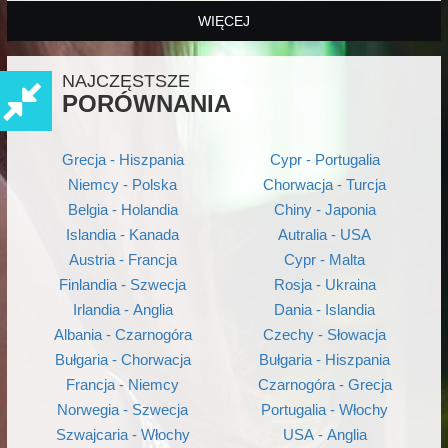
WIĘCEJ
NAJCZĘSTSZE
PORÓWNANIA
Grecja - Hiszpania
Cypr - Portugalia
Niemcy - Polska
Chorwacja - Turcja
Belgia - Holandia
Chiny - Japonia
Islandia - Kanada
Autralia - USA
Austria - Francja
Cypr - Malta
Finlandia - Szwecja
Rosja - Ukraina
Irlandia - Anglia
Dania - Islandia
Albania - Czarnogóra
Czechy - Słowacja
Bułgaria - Chorwacja
Bułgaria - Hiszpania
Francja - Niemcy
Czarnogóra - Grecja
Norwegia - Szwecja
Portugalia - Włochy
Szwajcaria - Włochy
USA - Anglia