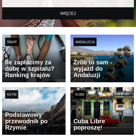
WIĘCEJ
ŚWIAT
ANDALUZJA
Ile zapłacimy za
Zrób to sam -
dobę w szpitalu?
wyjazd do
Ranking krajów
Andaluzji
RZYM
KUBA
Podstawowy
przewodnik po
Cuba Libre
Rzymie
poproszę!