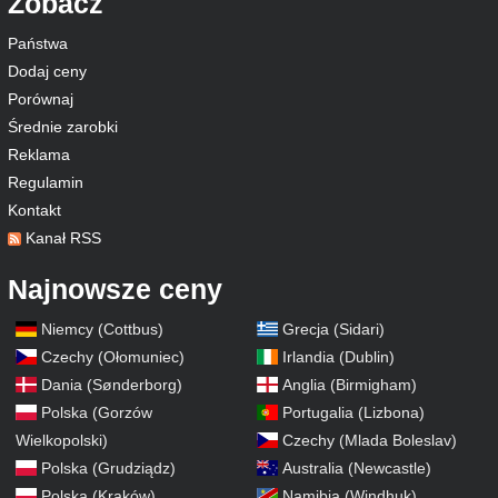
Zobacz
Państwa
Dodaj ceny
Porównaj
Średnie zarobki
Reklama
Regulamin
Kontakt
Kanał RSS
Najnowsze ceny
Niemcy (Cottbus)
Grecja (Sidari)
Czechy (Ołomuniec)
Irlandia (Dublin)
Dania (Sønderborg)
Anglia (Birmigham)
Polska (Gorzów
Portugalia (Lizbona)
Wielkopolski)
Czechy (Mlada Boleslav)
Polska (Grudziądz)
Australia (Newcastle)
Polska (Kraków)
Namibia (Windhuk)