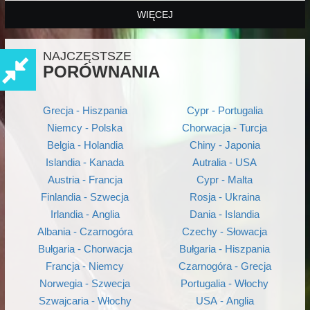
WIĘCEJ
NAJCZĘSTSZE
PORÓWNANIA
Grecja - Hiszpania
Cypr - Portugalia
Niemcy - Polska
Chorwacja - Turcja
Belgia - Holandia
Chiny - Japonia
Islandia - Kanada
Autralia - USA
Austria - Francja
Cypr - Malta
Finlandia - Szwecja
Rosja - Ukraina
Irlandia - Anglia
Dania - Islandia
Albania - Czarnogóra
Czechy - Słowacja
Bułgaria - Chorwacja
Bułgaria - Hiszpania
Francja - Niemcy
Czarnogóra - Grecja
Norwegia - Szwecja
Portugalia - Włochy
Szwajcaria - Włochy
USA - Anglia