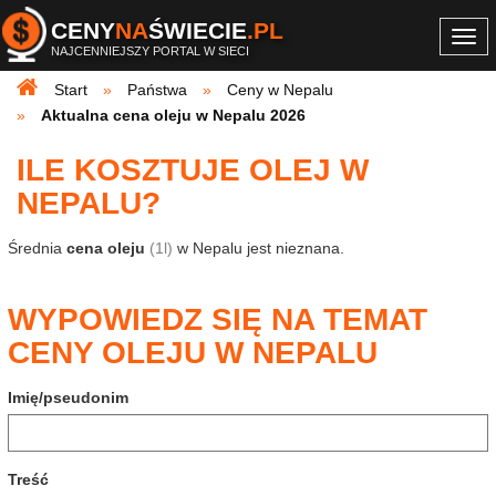
CENY
NA
ŚWIECIE
.PL
Togg
NAJCENNIEJSZY PORTAL W SIECI
navi
Start
Państwa
Ceny w Nepalu
Aktualna cena oleju w Nepalu 2026
ILE KOSZTUJE OLEJ W
NEPALU?
Średnia
cena oleju
(1l)
w Nepalu jest nieznana.
WYPOWIEDZ SIĘ NA TEMAT
CENY OLEJU W NEPALU
Imię/pseudonim
Treść