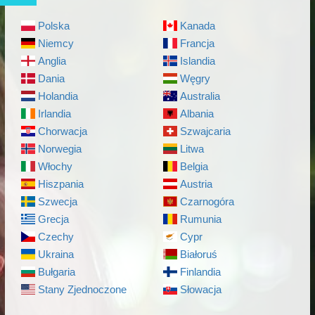
Polska
Kanada
Niemcy
Francja
Anglia
Islandia
Dania
Węgry
Holandia
Australia
Irlandia
Albania
Chorwacja
Szwajcaria
Norwegia
Litwa
Włochy
Belgia
Hiszpania
Austria
Szwecja
Czarnogóra
Grecja
Rumunia
Czechy
Cypr
Ukraina
Białoruś
Bułgaria
Finlandia
Stany Zjednoczone
Słowacja