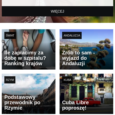
WIĘCEJ
ŚWIAT
ANDALUZJA
Ile zapłacimy za
Zrób to sam -
dobę w szpitalu?
wyjazd do
Ranking krajów
Andaluzji
RZYM
KUBA
Podstawowy
przewodnik po
Cuba Libre
Rzymie
poproszę!