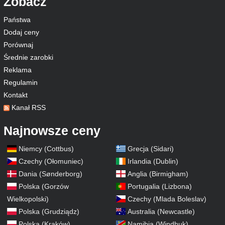
Zobacz
Państwa
Dodaj ceny
Porównaj
Średnie zarobki
Reklama
Regulamin
Kontakt
Kanał RSS
Najnowsze ceny
Niemcy (Cottbus)
Grecja (Sidari)
Czechy (Ołomuniec)
Irlandia (Dublin)
Dania (Sønderborg)
Anglia (Birmigham)
Polska (Gorzów
Portugalia (Lizbona)
Wielkopolski)
Czechy (Mlada Boleslav)
Polska (Grudziądz)
Australia (Newcastle)
Polska (Kraków)
Namibia (Windhuk)