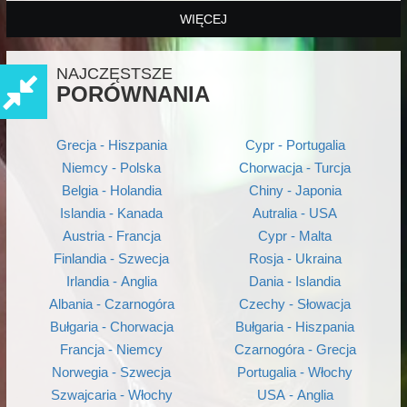
WIĘCEJ
NAJCZĘSTSZE
PORÓWNANIA
Grecja - Hiszpania
Cypr - Portugalia
Niemcy - Polska
Chorwacja - Turcja
Belgia - Holandia
Chiny - Japonia
Islandia - Kanada
Autralia - USA
Austria - Francja
Cypr - Malta
Finlandia - Szwecja
Rosja - Ukraina
Irlandia - Anglia
Dania - Islandia
Albania - Czarnogóra
Czechy - Słowacja
Bułgaria - Chorwacja
Bułgaria - Hiszpania
Francja - Niemcy
Czarnogóra - Grecja
Norwegia - Szwecja
Portugalia - Włochy
Szwajcaria - Włochy
USA - Anglia