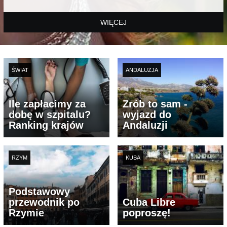
WIĘCEJ
ŚWIAT
ANDALUZJA
Ile zapłacimy za
Zrób to sam -
dobę w szpitalu?
wyjazd do
Ranking krajów
Andaluzji
RZYM
KUBA
Podstawowy
przewodnik po
Cuba Libre
Rzymie
poproszę!