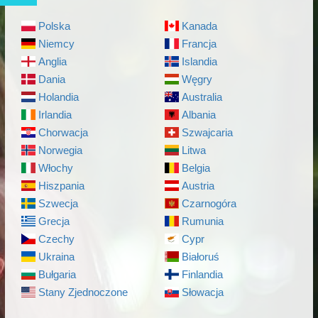
Polska
Kanada
Niemcy
Francja
Anglia
Islandia
Dania
Węgry
Holandia
Australia
Irlandia
Albania
Chorwacja
Szwajcaria
Norwegia
Litwa
Włochy
Belgia
Hiszpania
Austria
Szwecja
Czarnogóra
Grecja
Rumunia
Czechy
Cypr
Ukraina
Białoruś
Bułgaria
Finlandia
Stany Zjednoczone
Słowacja