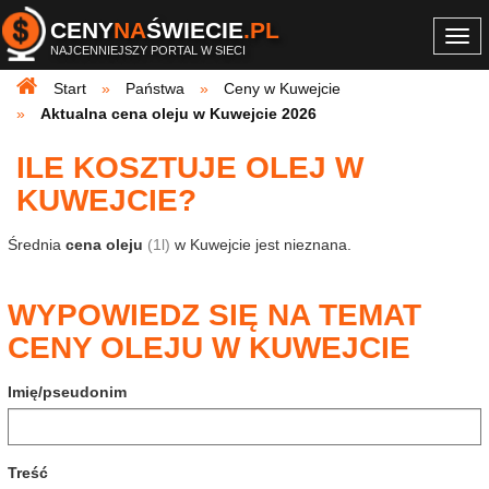
CENY
NA
ŚWIECIE
.PL
Togg
NAJCENNIEJSZY PORTAL W SIECI
navi
Start
Państwa
Ceny w Kuwejcie
Aktualna cena oleju w Kuwejcie 2026
ILE KOSZTUJE OLEJ W
KUWEJCIE?
Średnia
cena oleju
(1l)
w Kuwejcie jest nieznana.
WYPOWIEDZ SIĘ NA TEMAT
CENY OLEJU W KUWEJCIE
Imię/pseudonim
Treść