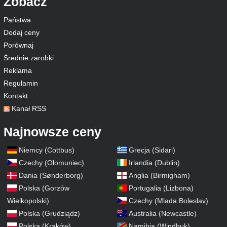
Zobacz
Państwa
Dodaj ceny
Porównaj
Średnie zarobki
Reklama
Regulamin
Kontakt
Kanał RSS
Najnowsze ceny
Niemcy (Cottbus)
Grecja (Sidari)
Czechy (Ołomuniec)
Irlandia (Dublin)
Dania (Sønderborg)
Anglia (Birmigham)
Polska (Gorzów
Portugalia (Lizbona)
Wielkopolski)
Czechy (Mlada Boleslav)
Polska (Grudziądz)
Australia (Newcastle)
Polska (Kraków)
Namibia (Windhuk)