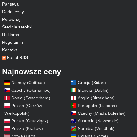
Państwa
Dodaj ceny
Porównaj
Średnie zarobki
Reklama
Regulamin
Kontakt
Kanał RSS
Najnowsze ceny
Niemcy (Cottbus)
Grecja (Sidari)
Czechy (Ołomuniec)
Irlandia (Dublin)
Dania (Sønderborg)
Anglia (Birmigham)
Polska (Gorzów
Portugalia (Lizbona)
Wielkopolski)
Czechy (Mlada Boleslav)
Polska (Grudziądz)
Australia (Newcastle)
Polska (Kraków)
Namibia (Windhuk)
Łotwa (Lajti)
Ukraina (Rivne)