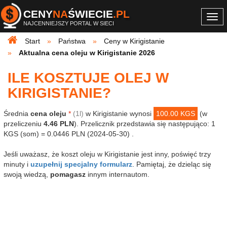
CENY
NA
ŚWIECIE
.PL
Togg
NAJCENNIEJSZY PORTAL W SIECI
navi
Start
Państwa
Ceny w Kirigistanie
Aktualna cena oleju w Kirigistanie 2026
ILE KOSZTUJE OLEJ W
KIRIGISTANIE?
Średnia
cena oleju
*
(1l)
w Kirigistanie wynosi
100.00 KGS
(w
przeliczeniu
4.46 PLN
). Przelicznik przedstawia się następująco: 1
KGS (som) = 0.0446 PLN (2024-05-30) .
Jeśli uważasz, że koszt oleju w Kirigistanie jest inny, poświęć trzy
minuty i
uzupełnij specjalny formularz
. Pamiętaj, że dzieląc się
swoją wiedzą,
pomagasz
innym internautom.