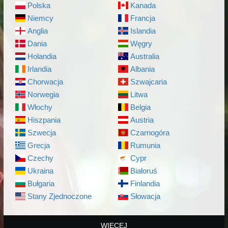
Polska
Kanada
Niemcy
Francja
Anglia
Islandia
Dania
Węgry
Holandia
Australia
Irlandia
Albania
Chorwacja
Szwajcaria
Norwegia
Litwa
Włochy
Belgia
Hiszpania
Austria
Szwecja
Czarnogóra
Grecja
Rumunia
Czechy
Cypr
Ukraina
Białoruś
Bułgaria
Finlandia
Stany Zjednoczone
Słowacja
WIĘCEJ