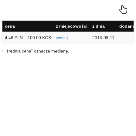
cena
z miejscowości
z dnia
dodana 
4.46 PLN
100.00 KGS
więcej...
2013-08-11
-
*
"średnia cena" oznacza medianę.