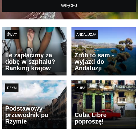
WIĘCEJ
ŚWIAT
ANDALUZJA
Ile zapłacimy za
Zrób to sam -
dobę w szpitalu?
wyjazd do
Ranking krajów
Andaluzji
RZYM
KUBA
Podstawowy
przewodnik po
Cuba Libre
Rzymie
poproszę!