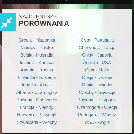
NAJCZĘSTSZE
PORÓWNANIA
Grecja - Hiszpania
Cypr - Portugalia
Niemcy - Polska
Chorwacja - Turcja
Belgia - Holandia
Chiny - Japonia
Islandia - Kanada
Autralia - USA
Austria - Francja
Cypr - Malta
Finlandia - Szwecja
Rosja - Ukraina
Irlandia - Anglia
Dania - Islandia
Albania - Czarnogóra
Czechy - Słowacja
Bułgaria - Chorwacja
Bułgaria - Hiszpania
Francja - Niemcy
Czarnogóra - Grecja
Norwegia - Szwecja
Portugalia - Włochy
Szwajcaria - Włochy
USA - Anglia