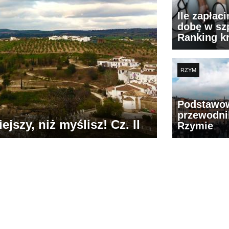
Ile zapłac
dobę w szp
Ranking k
RZYM
Podstawo
przewodni
jszy, niż myślisz! Cz. II
Rzymie