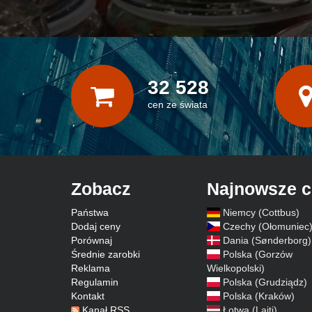
32 528
cen ze świata
Zobacz
Najnowsze 
Państwa
Niemcy (Cottbus)
Dodaj ceny
Czechy (Ołomuniec
Porównaj
Dania (Sønderborg)
Średnie zarobki
Polska (Gorzów
Reklama
Wielkopolski)
Regulamin
Polska (Grudziądz)
Kontakt
Polska (Kraków)
Kanał RSS
Łotwa (Lajti)