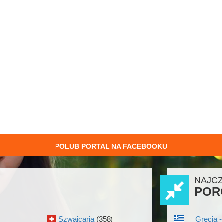
POLUB PORTAL NA FACEBOOKU
NAJC
POR
Szwajcaria
(358)
Grecja -