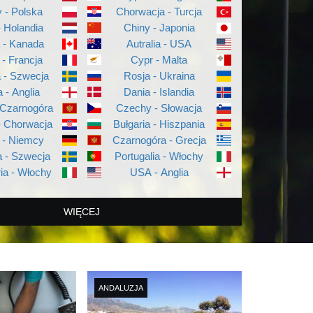
 - Polska
Chorwacja - Turcja
- Holandia
Chiny - Japonia
a - Kanada
Autralia - USA
 - Francja
Cypr - Malta
a - Szwecja
Rosja - Ukraina
a - Anglia
Dania - Islandia
 Czarnogóra
Czechy - Słowacja
- Chorwacja
Bułgaria - Hiszpania
 - Niemcy
Czarnogóra - Grecja
 - Szwecja
Portugalia - Włochy
ia - Włochy
USA - Anglia
WIĘCEJ
ANDALUZJA