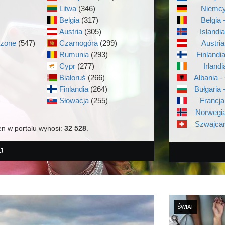
Litwa
(346)
Niemcy
Belgia
(317)
Belgia 
Austria
(305)
Islandi
czone
(547)
Czarnogóra
(299)
Austria
Rumunia
(293)
Finlandi
Cypr
(277)
Irlandi
Białoruś
(266)
Albania -
Finlandia
(264)
Bułgaria 
)
Słowacja
(255)
Francja
Norwegia
Szwajcar
en w portalu wynosi:
32 528
.
J
ŚWIAT