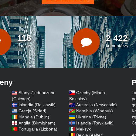
116
2 422
państw
komentarzy
ceny
P
Stany Zjednoczone
Czechy (Mlada
Ta
)
(Chicago)
Boleslav)
po
Islandia (Rejkiawik)
Australia (Newcastle)
gr
Grecja (Sidari)
Namibia (Windhuk)
Ko
Irlandia (Dublin)
Ukraina (Rivne)
zg
Anglia (Birmigham)
Islandia (Reykjavik)
Cz
Portugalia (Lizbona)
Meksyk
Belgia (Aalter)
A