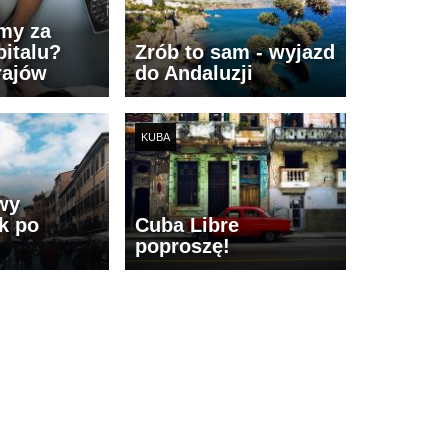
imy za
italu?
Zrób to sam - wyjazd
rajów
do Andaluzji
KUBA
wy
k po
Cuba Libre
poproszę!