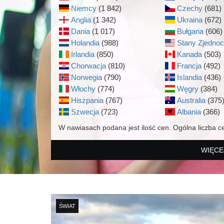
Niemcy
(1 842)
Czechy
(681)
Anglia
(1 342)
Ukraina
(672)
Dania
(1 017)
Bułgaria
(606)
Holandia
(988)
Stany Zjedno
Irlandia
(850)
Kanada
(503)
Chorwacja
(810)
Francja
(492)
Norwegia
(790)
Islandia
(436)
Włochy
(774)
Węgry
(384)
Hiszpania
(767)
Australia
(375
Szwecja
(723)
Albania
(366)
W nawiasach podana jest ilość cen. Ogólna liczba c
WIĘCE
ŚWIAT