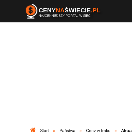
CENY
NA
ŚWIECIE
.PL
NAJCENNIEJSZY PORTAL W SIECI
Start
Państwa
Ceny w Iraku
Aktua