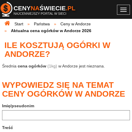
CENY
NA
ŚWIECIE
.PL
Togg
NAJCENNIEJSZY PORTAL W SIECI
navi
Start
Państwa
Ceny w Andorze
Aktualna cena ogórków w Andorze 2026
ILE KOSZTUJĄ OGÓRKI W
ANDORZE?
Średnia
cena ogórków
(1kg)
w Andorze jest nieznana.
WYPOWIEDZ SIĘ NA TEMAT
CENY OGÓRKÓW W ANDORZE
Imię/pseudonim
Treść