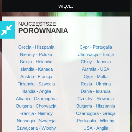
WIĘCEJ
NAJCZĘSTSZE
PORÓWNANIA
Grecja - Hiszpania
Cypr - Portugalia
Niemcy - Polska
Chorwacja - Turcja
Belgia - Holandia
Chiny - Japonia
Islandia - Kanada
Autralia - USA
Austria - Francja
Cypr - Malta
Finlandia - Szwecja
Rosja - Ukraina
Irlandia - Anglia
Dania - Islandia
Albania - Czarnogóra
Czechy - Słowacja
Bułgaria - Chorwacja
Bułgaria - Hiszpania
Francja - Niemcy
Czarnogóra - Grecja
Norwegia - Szwecja
Portugalia - Włochy
Szwajcaria - Włochy
USA - Anglia