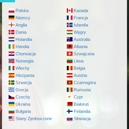
Polska
Kanada
Niemcy
Francja
Anglia
Islandia
Dania
Węgry
Holandia
Australia
Irlandia
Albania
Chorwacja
Szwajcaria
Norwegia
Litwa
Włochy
Belgia
Hiszpania
Austria
Szwecja
Czarnogóra
Grecja
Rumunia
Czechy
Cypr
Ukraina
Białoruś
Bułgaria
Finlandia
Stany Zjednoczone
Słowacja