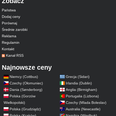
Zobacz
Państwa
Dodaj ceny
Porównaj
Średnie zarobki
Reklama
Regulamin
Kontakt
Kanał RSS
Najnowsze ceny
Niemcy (Cottbus)
Grecja (Sidari)
Czechy (Ołomuniec)
Irlandia (Dublin)
Dania (Sønderborg)
Anglia (Birmigham)
Polska (Gorzów
Portugalia (Lizbona)
Wielkopolski)
Czechy (Mlada Boleslav)
Polska (Grudziądz)
Australia (Newcastle)
Polska (Kraków)
Namibia (Windhuk)