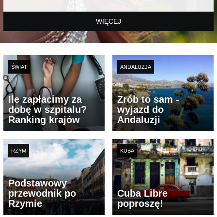
WIĘCEJ
ŚWIAT
ANDALUZJA
Ile zapłacimy za
Zrób to sam -
dobę w szpitalu?
wyjazd do
Ranking krajów
Andaluzji
RZYM
KUBA
Podstawowy
przewodnik po
Cuba Libre
Rzymie
poproszę!