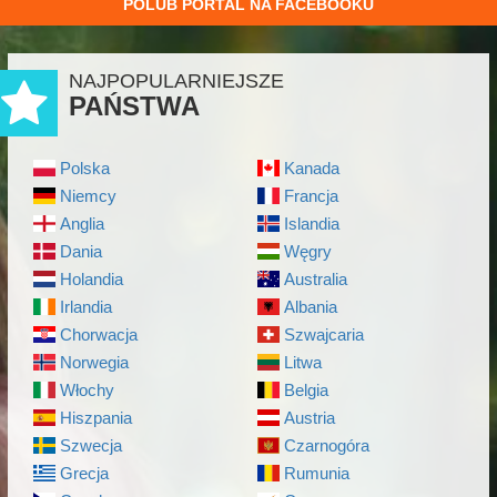
POLUB PORTAL NA FACEBOOKU
NAJPOPULARNIEJSZE
PAŃSTWA
Polska
Kanada
Niemcy
Francja
Anglia
Islandia
Dania
Węgry
Holandia
Australia
Irlandia
Albania
Chorwacja
Szwajcaria
Norwegia
Litwa
Włochy
Belgia
Hiszpania
Austria
Szwecja
Czarnogóra
Grecja
Rumunia