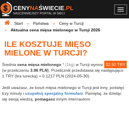
CENY
NA
ŚWIECIE
.PL
Togg
NAJCENNIEJSZY PORTAL W SIECI
navi
Start
Państwa
Ceny w Turcji
Aktualna cena mięsa mielonego w Turcji 2026
ILE KOSZTUJE MIĘSO
MIELONE W TURCJI?
Średnia
cena mięsa mielonego
*
(1kg)
w Turcji wynosi
32.50 TRY
(w przeliczeniu
3.96 PLN
). Przelicznik przedstawia się następująco:
1 TRY (lira turecka) = 0.1217 PLN (2024-05-30) .
Jeśli uważasz, że koszt mięsa mielonego w Turcji jest inny, poświęć
trzy minuty i
uzupełnij specjalny formularz
. Pamiętaj, że dzieląc
się swoją wiedzą,
pomagasz
innym internautom.