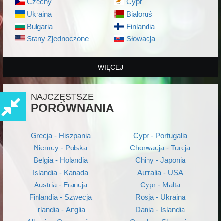
Czechy
Cypr
Ukraina
Białoruś
Bułgaria
Finlandia
Stany Zjednoczone
Słowacja
WIĘCEJ
NAJCZĘSTSZE
PORÓWNANIA
Grecja - Hiszpania
Cypr - Portugalia
Niemcy - Polska
Chorwacja - Turcja
Belgia - Holandia
Chiny - Japonia
Islandia - Kanada
Autralia - USA
Austria - Francja
Cypr - Malta
Finlandia - Szwecja
Rosja - Ukraina
Irlandia - Anglia
Dania - Islandia