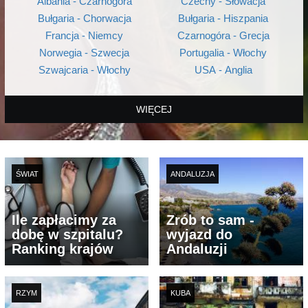
Albania - Czarnogóra
Czechy - Słowacja
Bułgaria - Chorwacja
Bułgaria - Hiszpania
Francja - Niemcy
Czarnogóra - Grecja
Norwegia - Szwecja
Portugalia - Włochy
Szwajcaria - Włochy
USA - Anglia
WIĘCEJ
ŚWIAT
ANDALUZJA
Ile zapłacimy za
Zrób to sam -
dobę w szpitalu?
wyjazd do
Ranking krajów
Andaluzji
RZYM
KUBA