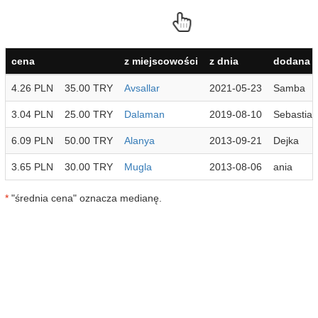
cena
z miejscowości
z dnia
dodana p
4.26 PLN
35.00 TRY
Avsallar
2021-05-23
Samba
3.04 PLN
25.00 TRY
Dalaman
2019-08-10
Sebastian
6.09 PLN
50.00 TRY
Alanya
2013-09-21
Dejka
3.65 PLN
30.00 TRY
Mugla
2013-08-06
ania
*
"średnia cena" oznacza medianę.