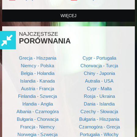
WIĘCEJ
NAJCZĘSTSZE
PORÓWNANIA
Grecja - Hiszpania
Cypr - Portugalia
Niemcy - Polska
Chorwacja - Turcja
Belgia - Holandia
Chiny - Japonia
Islandia - Kanada
Autralia - USA
Austria - Francja
Cypr - Malta
Finlandia - Szwecja
Rosja - Ukraina
Irlandia - Anglia
Dania - Islandia
Albania - Czarnogóra
Czechy - Słowacja
Bułgaria - Chorwacja
Bułgaria - Hiszpania
Francja - Niemcy
Czarnogóra - Grecja
Norwegia - Szwecja
Portugalia - Włochy