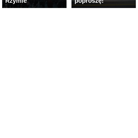
Rzymie
poproszę!