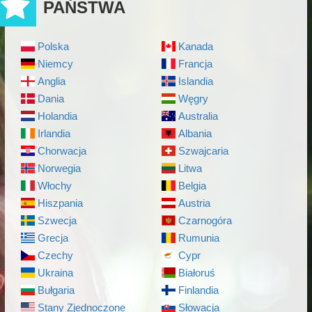
PAŃSTWA
Polska
Kanada
Niemcy
Francja
Anglia
Islandia
Dania
Węgry
Holandia
Australia
Irlandia
Albania
Chorwacja
Szwajcaria
Norwegia
Litwa
Włochy
Belgia
Hiszpania
Austria
Szwecja
Czarnogóra
Grecja
Rumunia
Czechy
Cypr
Ukraina
Białoruś
Bułgaria
Finlandia
Stany Zjednoczone
Słowacja