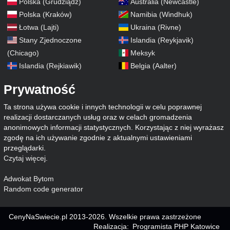
Polska (Grudziądz)
Australia (Newcastle)
Polska (Kraków)
Namibia (Windhuk)
Łotwa (Lajti)
Ukraina (Rivne)
Stany Zjednoczone
Islandia (Reykjavik)
(Chicago)
Meksyk
Islandia (Rejkiawik)
Belgia (Aalter)
Prywatność
Ta strona używa cookie i innych technologii w celu poprawnej
realizacji dostarczanych usług oraz w celach gromadzenia
anonimowych informacji statystycznych. Korzystając z niej wyrażasz
zgodę na ich używanie zgodnie z aktualnymi ustawieniami
przeglądarki.
Czytaj więcej
.
Adwokat Bytom
Random code generator
CenyNaSwiecie.pl 2013-2026. Wszelkie prawa zastrzeżone
Realizacja:
Programista PHP Katowice