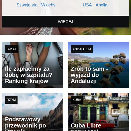
Szwajcaria - Włochy
USA - Anglia
WIĘCEJ
ŚWIAT
ANDALUZJA
Ile zapłacimy za
Zrób to sam -
dobę w szpitalu?
wyjazd do
Ranking krajów
Andaluzji
RZYM
KUBA
Podstawowy
przewodnik po
Cuba Libre