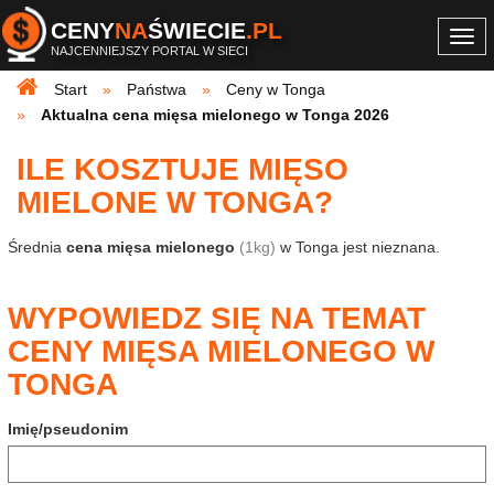
CENY
NA
ŚWIECIE
.PL
Togg
NAJCENNIEJSZY PORTAL W SIECI
navi
Start
Państwa
Ceny w Tonga
Aktualna cena mięsa mielonego w Tonga 2026
ILE KOSZTUJE MIĘSO
MIELONE W TONGA?
Średnia
cena mięsa mielonego
(1kg)
w Tonga jest nieznana.
WYPOWIEDZ SIĘ NA TEMAT
CENY MIĘSA MIELONEGO W
TONGA
Imię/pseudonim