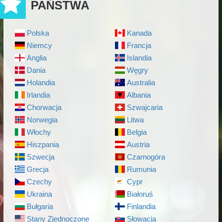
PAŃSTWA
Polska
Kanada
Niemcy
Francja
Anglia
Islandia
Dania
Węgry
Holandia
Australia
Irlandia
Albania
Chorwacja
Szwajcaria
Norwegia
Litwa
Włochy
Belgia
Hiszpania
Austria
Szwecja
Czarnogóra
Grecja
Rumunia
Czechy
Cypr
Ukraina
Białoruś
Bułgaria
Finlandia
Stany Zjednoczone
Słowacja