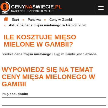
CENY
NA
ŚWIECIE
.PL
Togg
NAJCENNIEJSZY PORTAL W SIECI
navi
Start
Państwa
Ceny w Gambii
Aktualna cena mięsa mielonego w Gambii 2026
ILE KOSZTUJE MIĘSO
MIELONE W GAMBII?
Średnia
cena mięsa mielonego
(1kg)
w Gambii jest nieznana.
WYPOWIEDZ SIĘ NA TEMAT
CENY MIĘSA MIELONEGO W
GAMBII
Imię/pseudonim