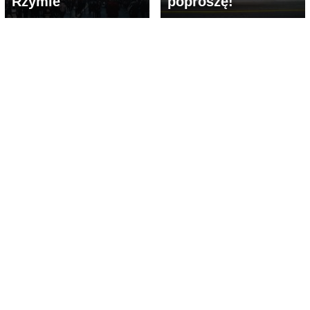
Rzymie
poproszę!