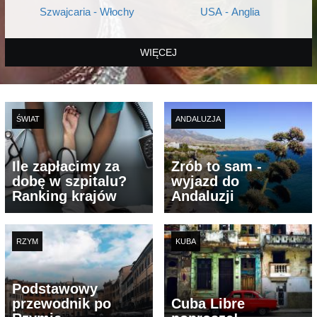
Szwajcaria - Włochy
USA - Anglia
WIĘCEJ
ŚWIAT
ANDALUZJA
Ile zapłacimy za
Zrób to sam -
dobę w szpitalu?
wyjazd do
Ranking krajów
Andaluzji
RZYM
KUBA
Podstawowy
przewodnik po
Cuba Libre