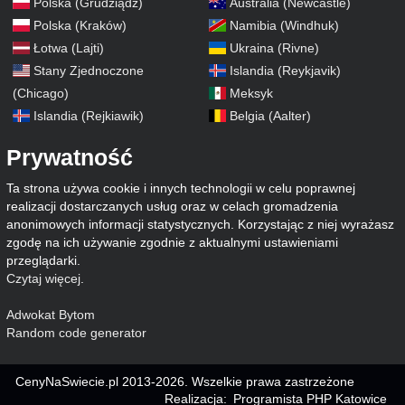
Polska (Grudziądz)
Australia (Newcastle)
Polska (Kraków)
Namibia (Windhuk)
Łotwa (Lajti)
Ukraina (Rivne)
Stany Zjednoczone
Islandia (Reykjavik)
(Chicago)
Meksyk
Islandia (Rejkiawik)
Belgia (Aalter)
Prywatność
Ta strona używa cookie i innych technologii w celu poprawnej
realizacji dostarczanych usług oraz w celach gromadzenia
anonimowych informacji statystycznych. Korzystając z niej wyrażasz
zgodę na ich używanie zgodnie z aktualnymi ustawieniami
przeglądarki.
Czytaj więcej
.
Adwokat Bytom
Random code generator
CenyNaSwiecie.pl 2013-2026. Wszelkie prawa zastrzeżone
Realizacja:
Programista PHP Katowice