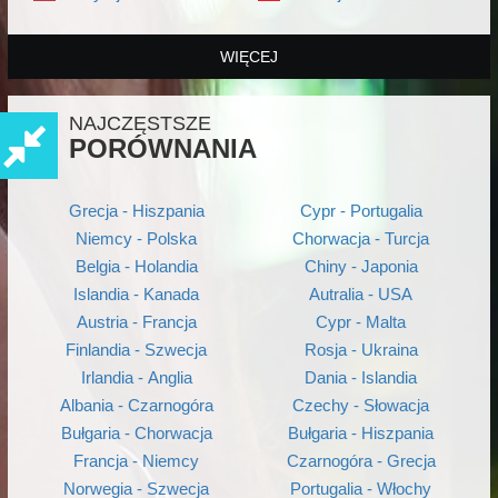
WIĘCEJ
NAJCZĘSTSZE
PORÓWNANIA
Grecja - Hiszpania
Cypr - Portugalia
Niemcy - Polska
Chorwacja - Turcja
Belgia - Holandia
Chiny - Japonia
Islandia - Kanada
Autralia - USA
Austria - Francja
Cypr - Malta
Finlandia - Szwecja
Rosja - Ukraina
Irlandia - Anglia
Dania - Islandia
Albania - Czarnogóra
Czechy - Słowacja
Bułgaria - Chorwacja
Bułgaria - Hiszpania
Francja - Niemcy
Czarnogóra - Grecja
Norwegia - Szwecja
Portugalia - Włochy