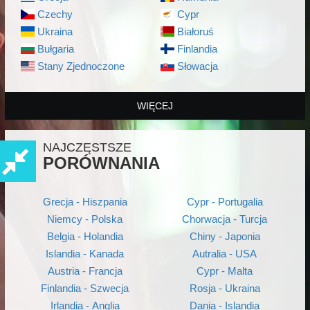
Czechy
Cypr
Ukraina
Białoruś
Bułgaria
Finlandia
Stany Zjednoczone
Słowacja
WIĘCEJ
NAJCZĘSTSZE
PORÓWNANIA
Grecja - Hiszpania
Cypr - Portugalia
Niemcy - Polska
Chorwacja - Turcja
Belgia - Holandia
Chiny - Japonia
Islandia - Kanada
Autralia - USA
Austria - Francja
Cypr - Malta
Finlandia - Szwecja
Rosja - Ukraina
Irlandia - Anglia
Dania - Islandia