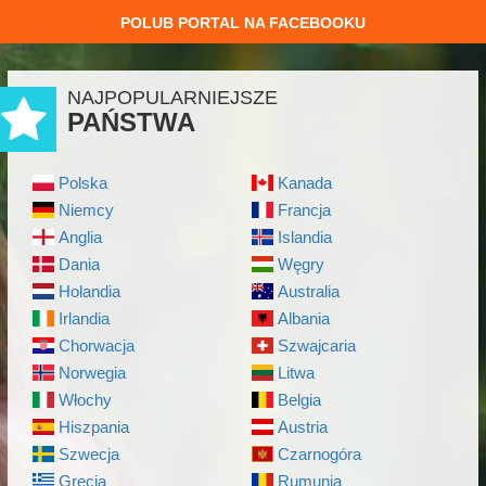
POLUB PORTAL NA FACEBOOKU
NAJPOPULARNIEJSZE
PAŃSTWA
Polska
Kanada
Niemcy
Francja
Anglia
Islandia
Dania
Węgry
Holandia
Australia
Irlandia
Albania
Chorwacja
Szwajcaria
Norwegia
Litwa
Włochy
Belgia
Hiszpania
Austria
Szwecja
Czarnogóra
Grecja
Rumunia