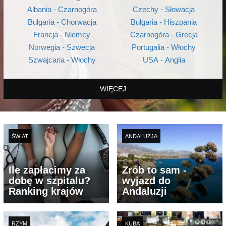
Albania - Czarnogóra
Czechy - Słowacja
Bułgaria - Chorwacja
Bułgaria - Hiszpania
Francja - Niemcy
Czarnogóra - Grecja
Norwegia - Szwecja
Portugalia - Włochy
Szwajcaria - Włochy
USA - Anglia
WIĘCEJ
ŚWIAT
ANDALUZJA
Ile zapłacimy za
Zrób to sam -
dobę w szpitalu?
wyjazd do
Ranking krajów
Andaluzji
RZYM
KUBA