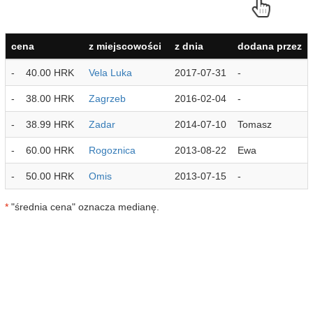
cena
z miejscowości
z dnia
dodana przez
-
40.00 HRK
Vela Luka
2017-07-31
-
-
38.00 HRK
Zagrzeb
2016-02-04
-
-
38.99 HRK
Zadar
2014-07-10
Tomasz
-
60.00 HRK
Rogoznica
2013-08-22
Ewa
-
50.00 HRK
Omis
2013-07-15
-
*
"średnia cena" oznacza medianę.