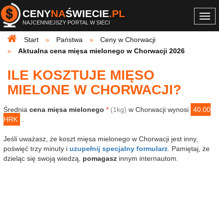
CENY
NA
ŚWIECIE
.PL
Togg
NAJCENNIEJSZY PORTAL W SIECI
navi
Start
Państwa
Ceny w Chorwacji
Aktualna cena mięsa mielonego w Chorwacji 2026
ILE KOSZTUJE MIĘSO
MIELONE W CHORWACJI?
Średnia
cena mięsa mielonego
*
(1kg)
w Chorwacji wynosi
40.00
HRK
.
Jeśli uważasz, że koszt mięsa mielonego w Chorwacji jest inny,
poświęć trzy minuty i
uzupełnij specjalny formularz
. Pamiętaj, że
dzieląc się swoją wiedzą,
pomagasz
innym internautom.