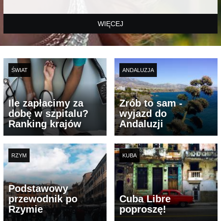
WIĘCEJ
ŚWIAT
ANDALUZJA
Ile zapłacimy za
Zrób to sam -
dobę w szpitalu?
wyjazd do
Ranking krajów
Andaluzji
RZYM
KUBA
Podstawowy
przewodnik po
Cuba Libre
Rzymie
poproszę!