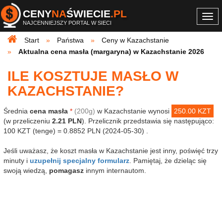
CENY
NA
ŚWIECIE
.PL
Togg
NAJCENNIEJSZY PORTAL W SIECI
navi
Start
Państwa
Ceny w Kazachstanie
Aktualna cena masła (margaryna) w Kazachstanie 2026
ILE KOSZTUJE MASŁO W
KAZACHSTANIE?
Średnia
cena masła
*
(200g)
w Kazachstanie wynosi
250.00 KZT
(w przeliczeniu
2.21 PLN
). Przelicznik przedstawia się następująco:
100 KZT (tenge) = 0.8852 PLN (2024-05-30) .
Jeśli uważasz, że koszt masła w Kazachstanie jest inny, poświęć trzy
minuty i
uzupełnij specjalny formularz
. Pamiętaj, że dzieląc się
swoją wiedzą,
pomagasz
innym internautom.