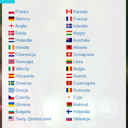
Polska
Kanada
Niemcy
Francja
Anglia
Islandia
Dania
Węgry
Holandia
Australia
Irlandia
Albania
Chorwacja
Szwajcaria
Norwegia
Litwa
Włochy
Belgia
Hiszpania
Austria
Szwecja
Czarnogóra
Grecja
Rumunia
Czechy
Cypr
Ukraina
Białoruś
Bułgaria
Finlandia
Stany Zjednoczone
Słowacja