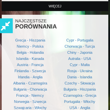
WIĘCEJ
NAJCZĘSTSZE
PORÓWNANIA
Grecja - Hiszpania
Cypr - Portugalia
Niemcy - Polska
Chorwacja - Turcja
Belgia - Holandia
Chiny - Japonia
Islandia - Kanada
Autralia - USA
Austria - Francja
Cypr - Malta
Finlandia - Szwecja
Rosja - Ukraina
Irlandia - Anglia
Dania - Islandia
Albania - Czarnogóra
Czechy - Słowacja
Bułgaria - Chorwacja
Bułgaria - Hiszpania
Francja - Niemcy
Czarnogóra - Grecja
Norwegia - Szwecja
Portugalia - Włochy
Szwajcaria - Włochy
USA - Anglia