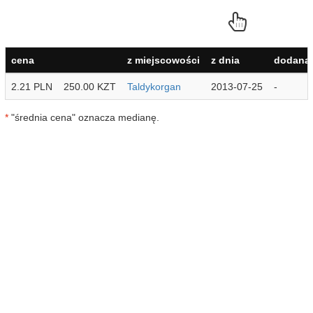
cena
z miejscowości
z dnia
dodana 
2.21 PLN
250.00 KZT
Taldykorgan
2013-07-25
-
*
"średnia cena" oznacza medianę.